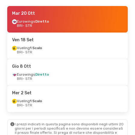
Dom 25 Ott
Mar 20 Ott
- Ven 30 Ott
Eurowings
Eurowings
Diretto
Diretto
BRI
BRI
- STR
- STR
Eurowings
Diretto
STR
- BRI
Ven 18 Set
Gio 15 Ott
Vueling
1 Scalo
- Dom 18 Ott
BRI
- STR
Eurowings
Diretto
BRI
- STR
Eurowings
Diretto
Gio 8 Ott
STR
- BRI
Eurowings
Diretto
BRI
- STR
Ven 18 Set
- Gio 24 Set
Vueling
1 Scalo
Mer 2 Set
BRI
- STR
Eurowings
Diretto
Vueling
1 Scalo
STR
- BRI
BRI
- STR
Gio 3 Set
- Dom 6 Set
I prezzi indicati in questa pagina sono disponibili negli ultimi 20
Eurowings
Diretto
giorni per i periodi specificati e non devono essere considerati
BRI
- STR
il ​​prezzo finale offerto. Si prega di notare che disponibilità e
Eurowings
Diretto