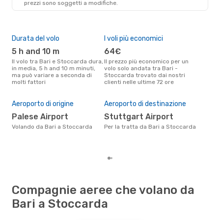
prezzi sono soggetti a modifiche.
STR
- BRI
Durata del volo
I voli più economici
Alt
5 h and 10 m
64€
ap
Il volo tra Bari e Stoccarda dura,
Il prezzo più economico per un
Secondo i dati della nostra
in media, 5 h and 10 m minuti,
volo solo andata tra Bari -
rice
ma può variare a seconda di
Stoccarda trovato dai nostri
punt
molti fattori
clienti nelle ultime 72 ore
Stoc
Pre
2
Aeroporto di origine
Aeroporto di destinazione
Il prezzo medio di un volo Bari -
Palese Airport
Stuttgart Airport
Sto
sola
Volando da Bari a Stoccarda
Per la tratta da Bari a Stoccarda
prez
Compagnie aeree che volano da
Bari a Stoccarda