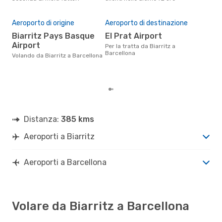
Il 
pre
Aeroporto di origine
Aeroporto di destinazione
g
Biarritz Pays Basque
El Prat Airport
Airport
Secondo i nostri dati reali
Per la tratta da Biarritz a
set
Barcellona
Volando da Biarritz a Barcellona
gett
per
Biar
Distanza:
385 kms
Aeroporti a Biarritz
Aeroporti a Barcellona
Volare da Biarritz a Barcellona