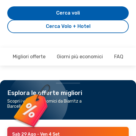
Cerca voli
Cerca Volo + Hotel
Migliori offerte
Giorni più economici
FAQ
Esplora le offerte migliori
Scopri i voli più economici da Biarritz a
Barcellona
Sab 29 Ago
- Ven 4 Set