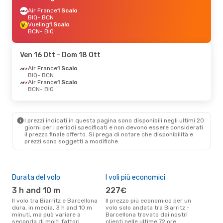
Air France
1 Scalo
BIQ
- BCN
Vueling
1 Scalo
BCN
- BIQ
Ven 16 Ott
- Dom 18 Ott
Air France
1 Scalo
BIQ
- BCN
Air France
1 Scalo
BCN
- BIQ
I prezzi indicati in questa pagina sono disponibili negli ultimi 20
giorni per i periodi specificati e non devono essere considerati
il ​​prezzo finale offerto. Si prega di notare che disponibilità e
prezzi sono soggetti a modifiche.
Durata del volo
I voli più economici
Alt
3 h and 10 m
227€
ap
Il volo tra Biarritz e Barcellona
Il prezzo più economico per un
Secondo i dati della nostra
dura, in media, 3 h and 10 m
volo solo andata tra Biarritz -
rice
minuti, ma può variare a
Barcellona trovato dai nostri
punt
seconda di molti fattori
clienti nelle ultime 72 ore
Barc