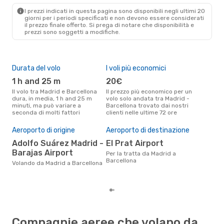
BCN
- MAD
I prezzi indicati in questa pagina sono disponibili negli ultimi 20
giorni per i periodi specificati e non devono essere considerati
il ​​prezzo finale offerto. Si prega di notare che disponibilità e
prezzi sono soggetti a modifiche.
Durata del volo
I voli più economici
Alt
1 h and 25 m
20€
ap
Il volo tra Madrid e Barcellona
Il prezzo più economico per un
Secondo i dati della nostra
dura, in media, 1 h and 25 m
volo solo andata tra Madrid -
rice
minuti, ma può variare a
Barcellona trovato dai nostri
punt
seconda di molti fattori
clienti nelle ultime 72 ore
Barc
Pre
Aeroporto di origine
Aeroporto di destinazione
70
Adolfo Suárez Madrid -
El Prat Airport
Il prezzo medio di un volo Madrid
- B
Barajas Airport
Per la tratta da Madrid a
sola
Barcellona
Volando da Madrid a Barcellona
prez
Compagnie aeree che volano da