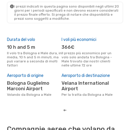
BLQ
- MLE
I prezzi indicati in questa pagina sono disponibili negli ultimi 20
Etihad Airways
2 Scali
giorni per i periodi specificati e non devono essere considerati
MLE
- BLQ
il ​​prezzo finale offerto. Si prega di notare che disponibilità e
prezzi sono soggetti a modifiche.
Durata del volo
I voli più economici
Alt
10 h and 5 m
366€
ap
Il volo tra Bologna e Male dura, in
Il prezzo più economico per un
Secondo i dati della nostra
media, 10 h and 5 m minuti, ma
volo solo andata tra Bologna -
rice
può variare a seconda di molti
Male trovato dai nostri clienti
punt
fattori
nelle ultime 72 ore
Male
Il 
pre
Aeroporto di origine
Aeroporto di destinazione
d
Bologna Guglielmo
Velana International
Marconi Airport
Airport
Secondo i nostri dati reali
set
Volando da Bologna a Male
Per la tratta da Bologna a Male
gett
per
Compagnie aeree che volano da