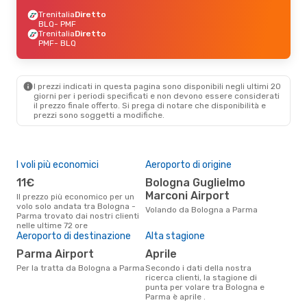
Trenitalia
Diretto
BLQ
- PMF
Trenitalia
Diretto
PMF
- BLQ
I prezzi indicati in questa pagina sono disponibili negli ultimi 20
giorni per i periodi specificati e non devono essere considerati
il ​​prezzo finale offerto. Si prega di notare che disponibilità e
prezzi sono soggetti a modifiche.
I voli più economici
Aeroporto di origine
Pre
11€
Bologna Guglielmo
2
Marconi Airport
Il prezzo più economico per un
Il prezzo medio di un volo
volo solo andata tra Bologna -
Bol
Volando da Bologna a Parma
Parma trovato dai nostri clienti
sola
nelle ultime 72 ore
prez
Aeroporto di destinazione
Alta stagione
Parma Airport
aprile
Per la tratta da Bologna a Parma
Secondo i dati della nostra
ricerca clienti, la stagione di
punta per volare tra Bologna e
Parma è aprile .