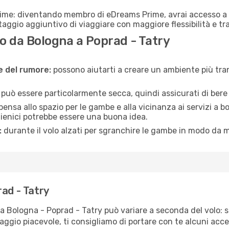
rime: diventando membro di eDreams Prime, avrai accesso a f
taggio aggiuntivo di viaggiare con maggiore flessibilità e tra
 da Bologna a Poprad - Tatry
ne del rumore:
possono aiutarti a creare un ambiente più tran
a può essere particolarmente secca, quindi assicurati di bere 
pensa allo spazio per le gambe e alla vicinanza ai servizi a 
igienici potrebbe essere una buona idea.
:
durante il volo alzati per sgranchire le gambe in modo da m
rad - Tatry
ta Bologna - Poprad - Tatry può variare a seconda del volo: s
iaggio piacevole, ti consigliamo di portare con te alcuni acc