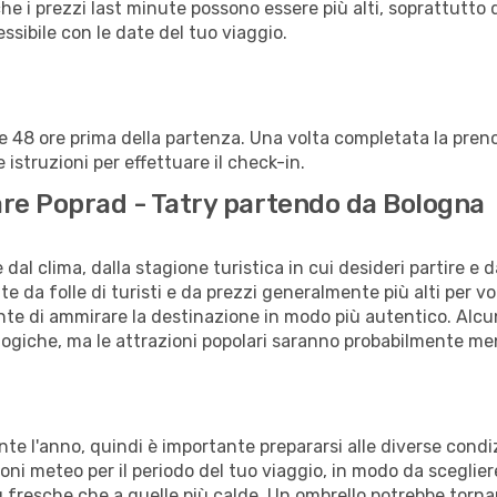
che i prezzi last minute possono essere più alti, soprattutto 
lessibile con le date del tuo viaggio.
alle 48 ore prima della partenza. Una volta completata la pr
istruzioni per effettuare il check-in.
itare Poprad - Tatry partendo da Bologna
al clima, dalla stagione turistica in cui desideri partire e 
e da folle di turisti e da prezzi generalmente più alti per voli
sente di ammirare la destinazione in modo più autentico. Alcu
logiche, ma le attrazioni popolari saranno probabilmente me
ante l'anno, quindi è importante prepararsi alle diverse cond
isioni meteo per il periodo del tuo viaggio, in modo da sceglie
iù fresche che a quelle più calde. Un ombrello potrebbe tornart