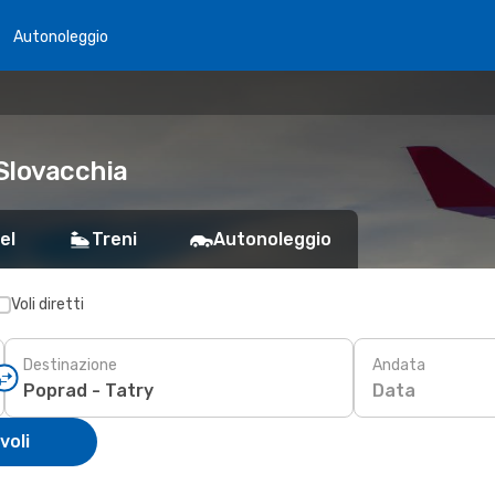
Autonoleggio
 Slovacchia
el
Treni
Autonoleggio
Voli diretti
Destinazione
Andata
Data
voli