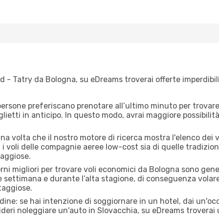
 - Tatry da Bologna, su eDreams troverai offerte imperdibili
ersone preferiscano prenotare all’ultimo minuto per trovare 
lietti in anticipo. In questo modo, avrai maggiore possibilit
a volta che il nostro motore di ricerca mostra l'elenco dei v
 i voli delle compagnie aeree low-cost sia di quelle tradizional
taggiose.
orni migliori per trovare voli economici da Bologna sono gener
e settimana e durante l’alta stagione, di conseguenza volar
taggiose.
adine: se hai intenzione di soggiornare in un hotel, dai un'o
deri noleggiare un'auto in Slovacchia, su eDreams troverai 