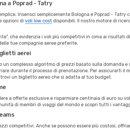
na a Poprad - Tatry
emplice. Inserisci semplicemente Bologna e Poprad - Tatry c
le opzioni di
voli low cost
disponibili. Il nostro motore di ricer
e", che evidenzia i voli più competitivi in cima ai risultati di
y delle tue compagnie aeree preferite.
lietti aerei
ndo un complesso algoritmo di prezzi basato sulla domanda e su
are durante il processo di prenotazione. Per assicurarti il m
trovi un biglietto aereo che si adatta al tuo budget.
ime
a offerte esclusive e risparmiare centinaia di euro su voli
omunità di membri di viaggi del mondo e scopri tutti i vantag
reams
ezzi competitivi. Anche se possono essere più costosi, offr