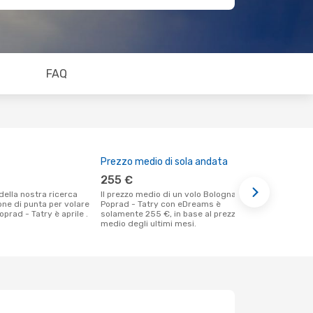
FAQ
Prezzo medio di sola andata
Il miglior
255 €
marzo
Il prezzo medio di un volo Bologna -
Secondo i nostri dati reali marzo è il
ione di punta per volare
Poprad - Tatry con eDreams è
momento più
prad - Tatry è aprile .
solamente 255 €, in base al prezzo
un volo per 
medio degli ultimi mesi.
Bologna