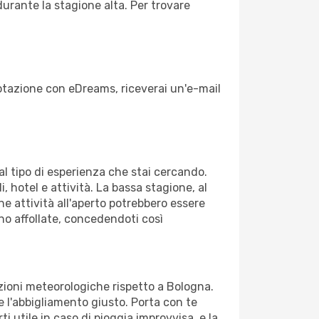
durante la stagione alta. Per trovare
enotazione con eDreams, riceverai un'e-mail
dal tipo di esperienza che stai cercando.
, hotel e attività. La bassa stagione, al
ne attività all'aperto potrebbero essere
no affollate, concedendoti così
izioni meteorologiche rispetto a Bologna.
re l'abbigliamento giusto. Porta con te
i utile in caso di pioggia improvvisa, e la