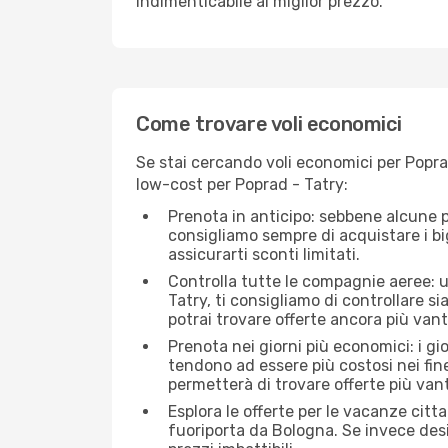
indimenticabile al miglior prezzo.
Come trovare voli economici
Se stai cercando voli economici per Poprad
low-cost per Poprad - Tatry:
Prenota in anticipo: sebbene alcune p
consigliamo sempre di acquistare i big
assicurarti sconti limitati.
Controlla tutte le compagnie aeree: un
Tatry, ti consigliamo di controllare sia
potrai trovare offerte ancora più van
Prenota nei giorni più economici: i gi
tendono ad essere più costosi nei fin
permetterà di trovare offerte più van
Esplora le offerte per le vacanze citt
fuoriporta da Bologna. Se invece desi