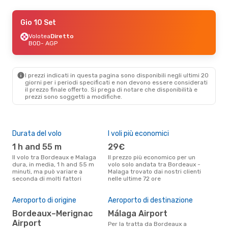
Gio 17 Set
Gio 10 Set
- Lun 21 Set
Volotea
Volotea
Diretto
Diretto
BOD
BOD
- AGP
- AGP
Volotea
Diretto
AGP
- BOD
I prezzi indicati in questa pagina sono disponibili negli ultimi 20
Gio 10 Set
- Lun 14 Set
giorni per i periodi specificati e non devono essere considerati
il ​​prezzo finale offerto. Si prega di notare che disponibilità e
Volotea
Diretto
prezzi sono soggetti a modifiche.
BOD
- AGP
Volotea
Diretto
AGP
- BOD
Durata del volo
I voli più economici
Alt
Dom 23 Ago
- Gio 27 Ago
1 h and 55 m
29€
ap
Volotea
Diretto
Il volo tra Bordeaux e Malaga
Il prezzo più economico per un
Secondo i dati della nostra
BOD
- AGP
dura, in media, 1 h and 55 m
volo solo andata tra Bordeaux -
rice
Vueling
1 Scalo
minuti, ma può variare a
Malaga trovato dai nostri clienti
punt
AGP
- BOD
seconda di molti fattori
nelle ultime 72 ore
Mala
Pre
14
Aeroporto di origine
Aeroporto di destinazione
Il prezzo medio di un volo
Bordeaux–Merignac
Málaga Airport
Bor
Airport
Per la tratta da Bordeaux a
è so