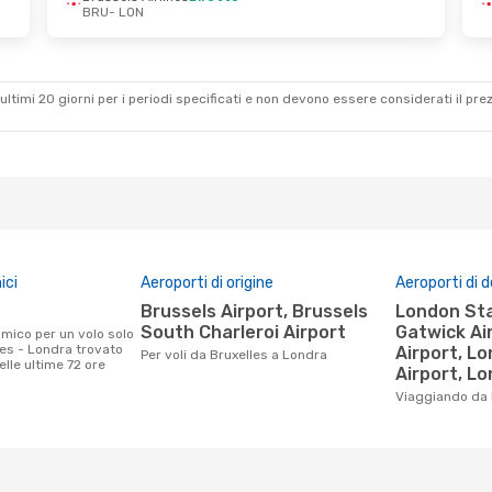
BRU
- LON
 Ott
Mar 27 Ott
- Dom 1 Nov
s
Diretto
Brussels Airlines
Diretto
BRU
- LON
s
Diretto
British Airways
Diretto
LON
- BRU
ultimi 20 giorni per i periodi specificati e non devono essere considerati il ​​pre
ici
Aeroporti di origine
Aeroporti di 
Brussels Airport, Brussels
London Stansted Airport,
South Charleroi Airport
Gatwick Ai
les - Londra trovato
Airport, L
Per voli da Bruxelles a Londra
nelle ultime 72 ore
Airport, Lo
Viaggiando da