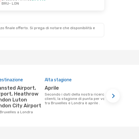
BRU
- LON
zzo finale offerto. Si prega di notare che disponibilità e
destinazione
Alta stagione
Compagnie 
questa tra
aprile
British Airways, Brussels
rport, Heathrow
Secondo i dati della nostra ricerca
Airlines
clienti, la stagione di punta per volare
ondon Luton
tra Bruxelles e Londra è aprile .
ndon City Airport
Le compagnie aeree che volano tra
Bruxelles e 
 Bruxelles a Londra