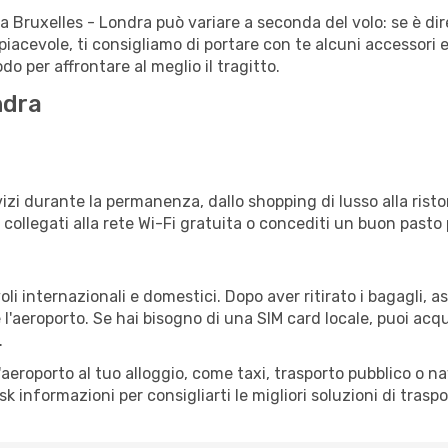
ta Bruxelles - Londra può variare a seconda del volo: se è dir
iacevole, ti consigliamo di portare con te alcuni accessori e
o per affrontare al meglio il tragitto.
ndra
s
izi durante la permanenza, dallo shopping di lusso alla risto
e collegati alla rete Wi-Fi gratuita o concediti un buon pasto 
li internazionali e domestici. Dopo aver ritirato i bagagli, 
 l'aeroporto. Se hai bisogno di una SIM card locale, puoi acqu
.
all'aeroporto al tuo alloggio, come taxi, trasporto pubblico o n
sk informazioni per consigliarti le migliori soluzioni di traspo