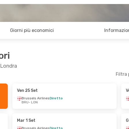
Giorni più economici
Informazion
ori
a Londra
Filtra
Ven 25 Set
V
 14 Set
Lun 12 Ott
- Ven 16 Ott
Brussels Airlines
Diretto
BRU
- LON
s
Diretto
Brussels Airlines
Diretto
BRU
- LON
s
Diretto
Brussels Airlines
Diretto
LON
- BRU
Mar 1 Set
G
Brussels Airlines
Diretto