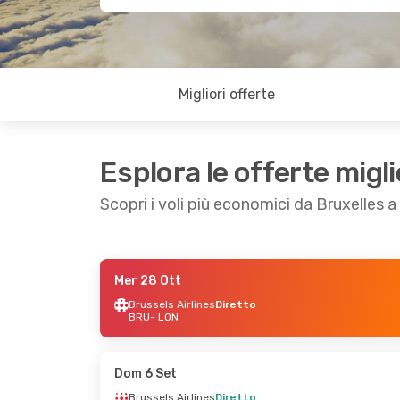
Migliori offerte
Esplora le offerte migli
Scopri i voli più economici da Bruxelles 
Mer 28 Ott
Gio 27 Ago
- Lun 31 Ago
Ven 11 Set
- Lun
Brussels Airlines
Diretto
BRU
- LON
Brussels Airlines
Diretto
Brussels Airline
BRU
- LON
BRU
- LON
Brussels Airlines
Diretto
Brussels Airline
LON
- BRU
LON
- BRU
Dom 6 Set
Brussels Airlines
Diretto