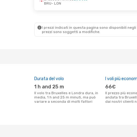
BRU
- LON
Ven 18 Set
- Lun 21 Set
Gio 1 Ott
- Gio 8
Brussels Airlines
Diretto
Brussels Airline
BRU
- LON
BRU
- LON
Brussels Airlines
Diretto
Brussels Airline
LON
- BRU
LON
- BRU
I prezzi indicati in questa pagina sono disponibili negli 
prezzi sono soggetti a modifiche.
Durata del volo
I voli più econom
1 h and 25 m
66€
Il volo tra Bruxelles e Londra dura, in
Il prezzo più economico per un volo solo
media, 1 h and 25 m minuti, ma può
andata tra Bruxel
variare a seconda di molti fattori
dai nostri clienti 