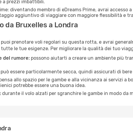
 a prezzi imbattibili.
rime: diventando membro di eDreams Prime, avrai accesso a f
taggio aggiuntivo di viaggiare con maggiore flessibilità e tra
 da Bruxelles a Londra
 puoi prenotare voli regolari su questa rotta, e avrai general
tte le tue esigenze. Per migliorare la qualità dei tuo viaggi
ne del rumore:
possono aiutarti a creare un ambiente più tran
a può essere particolarmente secca, quindi assicurati di bere 
pensa allo spazio per le gambe e alla vicinanza ai servizi a 
igienici potrebbe essere una buona idea.
:
durante il volo alzati per sgranchire le gambe in modo da m
ndra