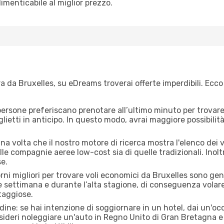
dimenticabile al miglior prezzo.
 da Bruxelles, su eDreams troverai offerte imperdibili. Ecco
ersone preferiscano prenotare all’ultimo minuto per trovare 
lietti in anticipo. In questo modo, avrai maggiore possibilit
a volta che il nostro motore di ricerca mostra l'elenco dei vo
lle compagnie aeree low-cost sia di quelle tradizionali. Inoltre
e.
orni migliori per trovare voli economici da Bruxelles sono gen
e settimana e durante l’alta stagione, di conseguenza volar
taggiose.
adine: se hai intenzione di soggiornare in un hotel, dai un'o
sideri noleggiare un'auto in Regno Unito di Gran Bretagna e