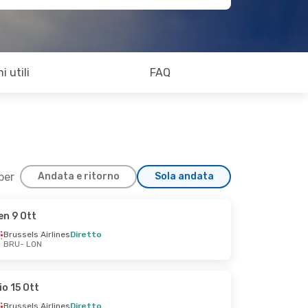
i utili
FAQ
 per
Andata e ritorno
Sola andata
en 9 Ott
Brussels Airlines
Diretto
BRU
- LON
io 15 Ott
Brussels Airlines
Diretto