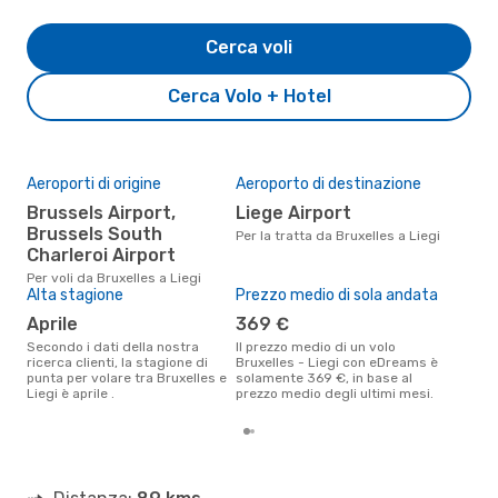
Cerca voli
Cerca Volo + Hotel
Aeroporti di origine
Aeroporto di destinazione
Il 
pre
Brussels Airport,
Liege Airport
d
Brussels South
Per la tratta da Bruxelles a Liegi
Charleroi Airport
Secondo i nostri dati reali
dic
Per voli da Bruxelles a Liegi
gett
Alta stagione
Prezzo medio di sola andata
per 
aprile
369 €
Secondo i dati della nostra
Il prezzo medio di un volo
ricerca clienti, la stagione di
Bruxelles - Liegi con eDreams è
punta per volare tra Bruxelles e
solamente 369 €, in base al
Liegi è aprile .
prezzo medio degli ultimi mesi.