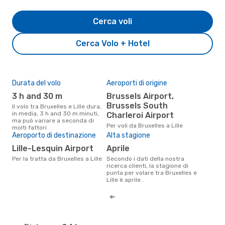
Cerca voli
Cerca Volo + Hotel
Durata del volo
Aeroporti di origine
Pre
3 h and 30 m
Brussels Airport,
2
Brussels South
Il volo tra Bruxelles e Lille dura,
Il prezzo medio di un volo
in media, 3 h and 30 m minuti,
Brux
Charleroi Airport
ma può variare a seconda di
sola
Per voli da Bruxelles a Lille
molti fattori
prez
Aeroporto di destinazione
Alta stagione
Lille-Lesquin Airport
aprile
Per la tratta da Bruxelles a Lille
Secondo i dati della nostra
ricerca clienti, la stagione di
punta per volare tra Bruxelles e
Lille è aprile .