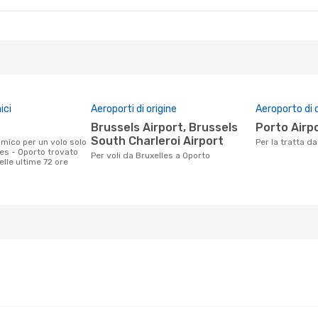
2 Nov
Ven 2 Ott
- Lun 12 Ott
Ryanair
Diretto
BRU
- OPO
lo
Ryanair
Diretto
OPO
- BRU
ici
Aeroporti di origine
Aeroporto di 
Brussels Airport, Brussels
Porto Airp
South Charleroi Airport
Per la tratta d
les - Oporto trovato
Per voli da Bruxelles a Oporto
nelle ultime 72 ore