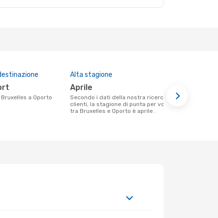
destinazione
Alta stagione
Compagnie 
questa tra
ort
aprile
Ryanair
a Bruxelles a Oporto
Secondo i dati della nostra ricerca
clienti, la stagione di punta per volare
Le compagnie aeree che volano tra
tra Bruxelles e Oporto è aprile .
Bruxelles e 