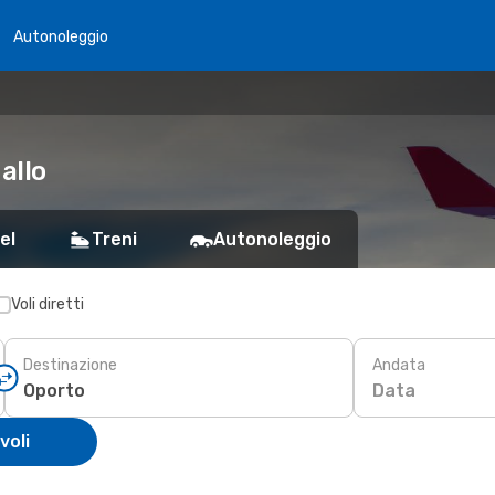
Autonoleggio
allo
el
Treni
Autonoleggio
Voli diretti
Destinazione
Andata
Data
voli