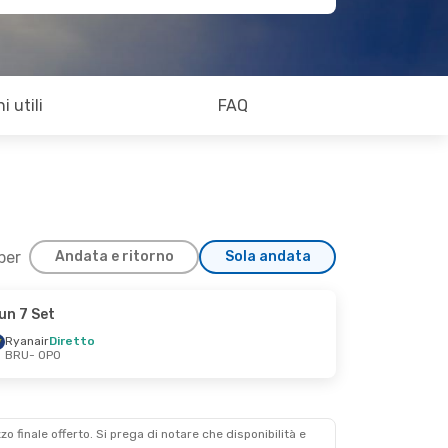
i utili
FAQ
 per
Andata e ritorno
Sola andata
un 7 Set
Ryanair
Diretto
BRU
- OPO
zzo finale offerto. Si prega di notare che disponibilità e