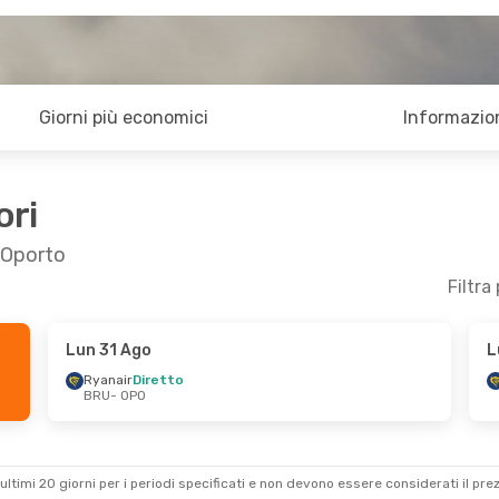
Giorni più economici
Informazion
ori
a Oporto
Filtra
Lun 31 Ago
L
 Set
Mer 9 Set
- Mer 16 Set
Ryanair
Diretto
BRU
- OPO
Ryanair
Diretto
BRU
- OPO
Ryanair
Diretto
OPO
- BRU
ultimi 20 giorni per i periodi specificati e non devono essere considerati il ​​pre