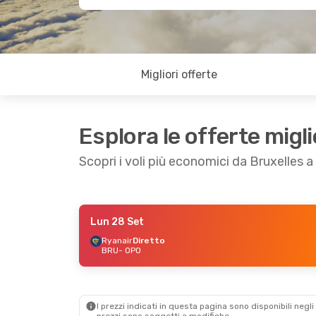
Migliori offerte
Esplora le offerte migli
Scopri i voli più economici da Bruxelles 
Lun 28 Set
Lun 21 Set
- Gio 24 Set
Gio 3 Set
- Dom 6
Ryanair
Diretto
BRU
- OPO
Ryanair
Diretto
Ryanair
Diretto
BRU
- OPO
BRU
- OPO
Ryanair
Diretto
Ryanair
Diretto
OPO
- BRU
OPO
- BRU
I prezzi indicati in questa pagina sono disponibili negli 