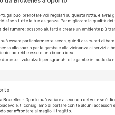
 da Bruxelles a Oporto
ortugal puoi prenotare voli regolari su questa rotta, e avrai 
disfano tutte le tue esigenze. Per migliorare la qualità dei t
ne del rumore:
possono aiutarti a creare un ambiente più tran
a può essere particolarmente secca, quindi assicurati di bere 
pensa allo spazio per le gambe e alla vicinanza ai servizi a 
igienici potrebbe essere una buona idea.
:
durante il volo alzati per sgranchire le gambe in modo da m
orto
ta Bruxelles - Oporto può variare a seconda del volo: se è dir
iacevole, ti consigliamo di portare con te alcuni accessori e
o per affrontare al meglio il tragitto.