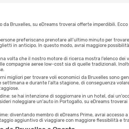
 da Bruxelles, su eDreams troverai offerte imperdibili. Ecco 
ersone preferiscano prenotare all’ultimo minuto per trovare 
lietti in anticipo. In questo modo, avrai maggiore possibilit
a volta che il nostro motore di ricerca mostra l'elenco dei vol
lle compagnie aeree low-cost sia di quelle tradizionali. Inoltre
e.
orni migliori per trovare voli economici da Bruxelles sono gen
e settimana e durante l’alta stagione, di conseguenza volar
taggiose.
adine: se hai intenzione di soggiornare in un hotel, dai un'o
sideri noleggiare un'auto in Portogallo, su eDreams troverai 
rime: diventando membro di eDreams Prime, avrai accesso a f
taggio aggiuntivo di viaggiare con maggiore flessibilità e tra