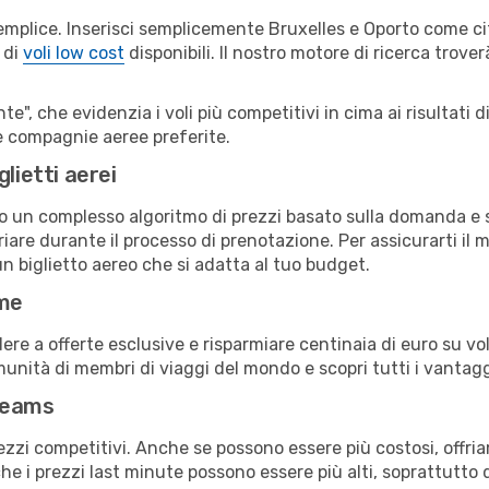
emplice. Inserisci semplicemente Bruxelles e Oporto come cit
 di
voli low cost
disponibili. Il nostro motore di ricerca troverà
e", che evidenzia i voli più competitivi in cima ai risultati di
tue compagnie aeree preferite.
lietti aerei
ndo un complesso algoritmo di prezzi basato sulla domanda e su
are durante il processo di prenotazione. Per assicurarti il mi
n biglietto aereo che si adatta al tuo budget.
ime
a offerte esclusive e risparmiare centinaia di euro su voli
omunità di membri di viaggi del mondo e scopri tutti i vantag
reams
ezzi competitivi. Anche se possono essere più costosi, offr
che i prezzi last minute possono essere più alti, soprattutto 