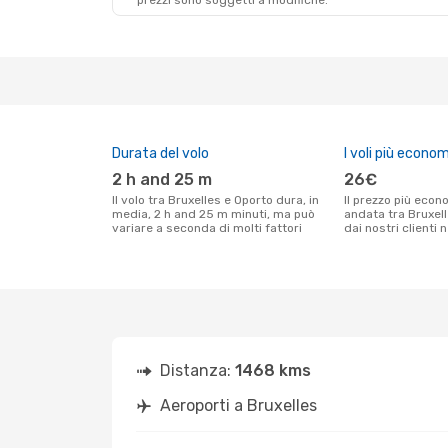
prezzi sono soggetti a modifiche.
Gio 15 Ott
- Dom 18 Ott
Ven 30 Ott
- Lun 
Ryanair
Diretto
Ryanair
Diretto
BRU
- OPO
BRU
- OPO
Ryanair
Diretto
TAP Portugal
1 Sca
OPO
- BRU
OPO
- BRU
Durata del volo
I voli più econom
2 h and 25 m
26€
Il volo tra Bruxelles e Oporto dura, in
Il prezzo più economico per un volo solo
media, 2 h and 25 m minuti, ma può
andata tra Bruxel
variare a seconda di molti fattori
dai nostri clienti 
Distanza:
1468 kms
Aeroporti a Bruxelles