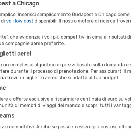
pest a Chicago
emplice. Inserisci semplicemente Budapest e Chicago come ci
 di
voli low cost
disponibili. Il nostro motore di ricerca troverà
e", che evidenzia i voli più competitivi in cima ai risultati di
 tue compagnie aeree preferite.
lietti aerei
ndo un complesso algoritmo di prezzi basato sulla domanda e su
are durante il processo di prenotazione. Per assicurarti il mi
na trovi un biglietto aereo che si adatta al tuo budget.
ime
a offerte esclusive e risparmiare centinaia di euro su voli
omunità di membri di viaggi del mondo e scopri tutti i vantag
reams
ezzi competitivi. Anche se possono essere più costosi, offr