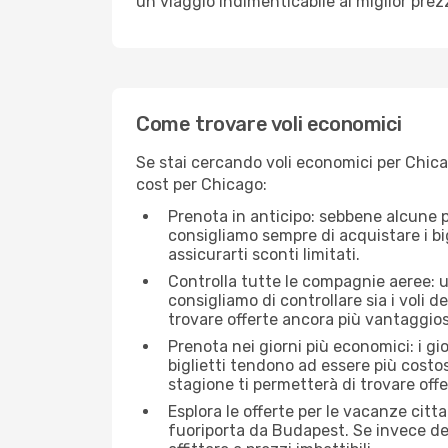
un viaggio indimenticabile al miglior prez
Come trovare voli economici
Se stai cercando voli economici per Chica
cost per Chicago:
Prenota in anticipo: sebbene alcune p
consigliamo sempre di acquistare i big
assicurarti sconti limitati.
Controlla tutte le compagnie aeree: un
consigliamo di controllare sia i voli de
trovare offerte ancora più vantaggios
Prenota nei giorni più economici: i g
biglietti tendono ad essere più costo
stagione ti permetterà di trovare off
Esplora le offerte per le vacanze citt
fuoriporta da Budapest. Se invece des