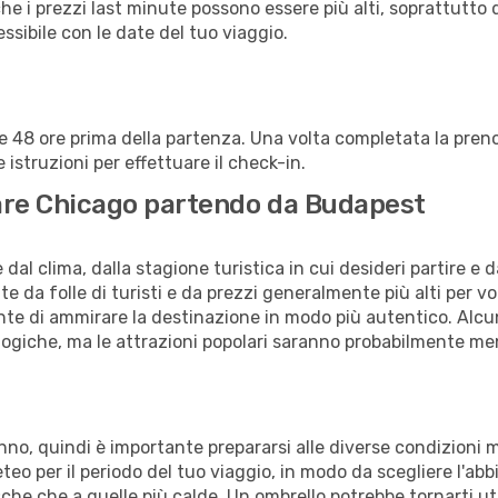
che i prezzi last minute possono essere più alti, soprattutto 
lessibile con le date del tuo viaggio.
alle 48 ore prima della partenza. Una volta completata la pr
istruzioni per effettuare il check-in.
itare Chicago partendo da Budapest
al clima, dalla stagione turistica in cui desideri partire e 
e da folle di turisti e da prezzi generalmente più alti per voli
sente di ammirare la destinazione in modo più autentico. Alcu
logiche, ma le attrazioni popolari saranno probabilmente me
'anno, quindi è importante prepararsi alle diverse condizioni
meteo per il periodo del tuo viaggio, in modo da scegliere l'ab
sche che a quelle più calde. Un ombrello potrebbe tornarti uti