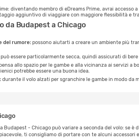
rime: diventando membro di eDreams Prime, avrai accesso a f
taggio aggiuntivo di viaggiare con maggiore flessibilità e tra
o da Budapest a Chicago
ne del rumore:
possono aiutarti a creare un ambiente più tran
a può essere particolarmente secca, quindi assicurati di bere 
pensa allo spazio per le gambe e alla vicinanza ai servizi a 
igienici potrebbe essere una buona idea.
:
durante il volo alzati per sgranchire le gambe in modo da m
hicago
ta Budapest - Chicago può variare a seconda del volo: se è di
iacevole, ti consigliamo di portare con te alcuni accessori e