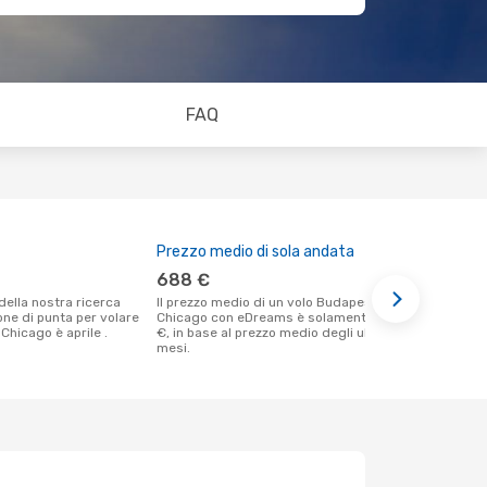
FAQ
Prezzo medio di sola andata
Il miglior
688 €
giugno
Il prezzo medio di un volo Budapest -
Secondo i nostri dati reali agosto è il
ione di punta per volare
Chicago con eDreams è solamente 688
momento più
Chicago è aprile .
€, in base al prezzo medio degli ultimi
un volo per
mesi.
Budapest