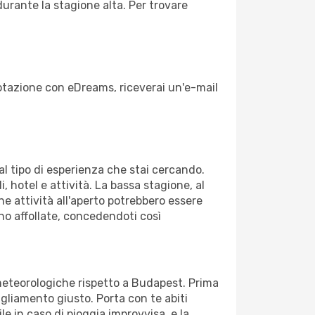
durante la stagione alta. Per trovare
enotazione con eDreams, riceverai un'e-mail
dal tipo di esperienza che stai cercando.
, hotel e attività. La bassa stagione, al
ne attività all'aperto potrebbero essere
no affollate, concedendoti così
 meteorologiche rispetto a Budapest. Prima
bigliamento giusto. Porta con te abiti
le in caso di pioggia improvvisa, e la