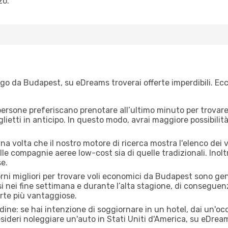
zo.
go da Budapest, su eDreams troverai offerte imperdibili. Ecco
ersone preferiscano prenotare all’ultimo minuto per trovare 
lietti in anticipo. In questo modo, avrai maggiore possibilit
a volta che il nostro motore di ricerca mostra l'elenco dei v
lle compagnie aeree low-cost sia di quelle tradizionali. Inoltre
e.
iorni migliori per trovare voli economici da Budapest sono ge
si nei fine settimana e durante l’alta stagione, di consegue
erte più vantaggiose.
adine: se hai intenzione di soggiornare in un hotel, dai un'o
ideri noleggiare un'auto in Stati Uniti d'America, su eDrea