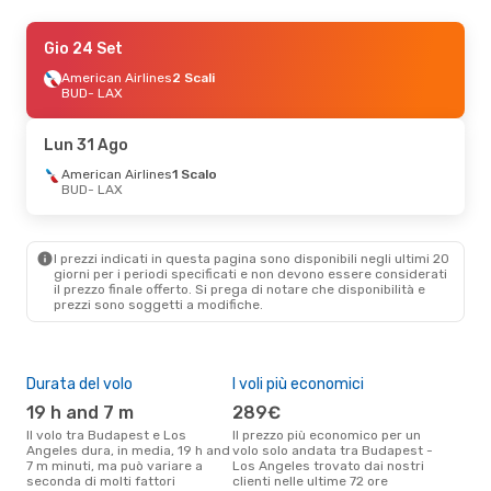
Mer 26 Ago
Gio 24 Set
- Sab 5 Set
American Airlines
American Airlines
2 Scali
1 Scalo
BUD
- LAX
BUD
- LAX
American Airlines
1 Scalo
Lun 31 Ago
LAX
- BUD
American Airlines
1 Scalo
BUD
- LAX
I prezzi indicati in questa pagina sono disponibili negli ultimi 20
giorni per i periodi specificati e non devono essere considerati
il ​​prezzo finale offerto. Si prega di notare che disponibilità e
prezzi sono soggetti a modifiche.
Durata del volo
I voli più economici
Alt
19 h and 7 m
289€
ap
Il volo tra Budapest e Los
Il prezzo più economico per un
Secondo i dati della nostra
Angeles dura, in media, 19 h and
volo solo andata tra Budapest -
rice
7 m minuti, ma può variare a
Los Angeles trovato dai nostri
punt
seconda di molti fattori
clienti nelle ultime 72 ore
Los 