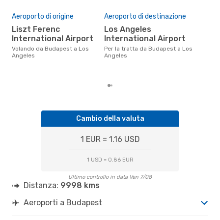
Il 
Aeroporto di origine
Aeroporto di destinazione
pre
Liszt Ferenc
Los Angeles
ap
International Airport
International Airport
Secondo i nostri dati reali
agos
Volando da Budapest a Los
Per la tratta da Budapest a Los
gett
Angeles
Angeles
per
Bud
Cambio della valuta
1 EUR = 1.16 USD
1 USD = 0.86 EUR
Ultimo controllo in data Ven 7/08
Distanza:
9998 kms
Aeroporti a Budapest