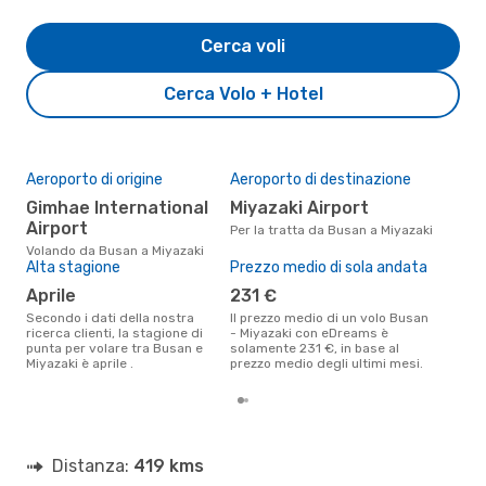
Cerca voli
Cerca Volo + Hotel
Aeroporto di origine
Aeroporto di destinazione
Il 
pre
Gimhae International
Miyazaki Airport
s
Airport
Per la tratta da Busan a Miyazaki
Secondo i nostri dati reali
Volando da Busan a Miyazaki
nov
Alta stagione
Prezzo medio di sola andata
gett
aprile
231 €
per
Secondo i dati della nostra
Il prezzo medio di un volo Busan
ricerca clienti, la stagione di
- Miyazaki con eDreams è
punta per volare tra Busan e
solamente 231 €, in base al
Miyazaki è aprile .
prezzo medio degli ultimi mesi.
Distanza:
419 kms