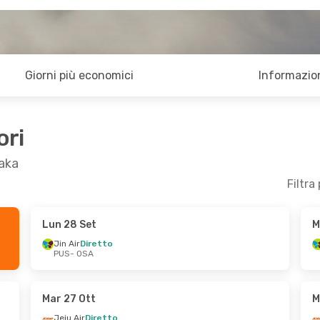
Giorni più economici
Informazion
ori
saka
Filtra
Lun 28 Set
M
Jin Air
Diretto
PUS
- OSA
Mar 27 Ott
M
Jeju Air
Diretto