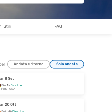
i utili
FAQ
 per
Andata e ritorno
Sola andata
ar 8 Set
Jin Air
Diretto
PUS
- OSA
ar 20 Ott
Jeju Air
Diretto