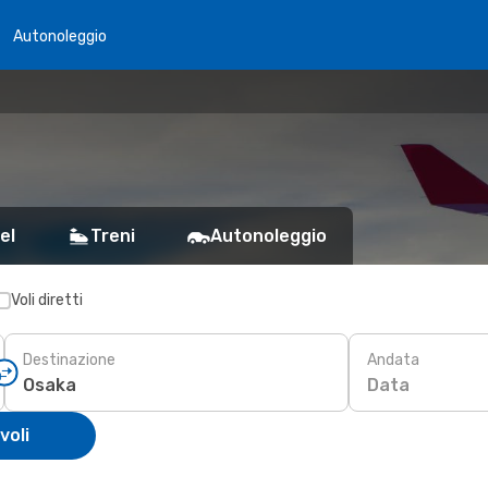
Autonoleggio
el
Treni
Autonoleggio
Voli diretti
Destinazione
Andata
Data
voli