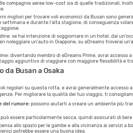
lle compagnie aeree low-cost sia di quelle tradizionali. Inoltre
e.
orni migliori per trovare voli economici da Busan sono general
e settimana e durante l’alta stagione, di conseguenza volar
taggiose.
adine: se hai intenzione di soggiornare in un hotel, dai un'o
ri noleggiare un'auto in Giappone, su eDreams troverai un’a
rime: diventando membro di eDreams Prime, avrai accesso a f
taggio aggiuntivo di viaggiare con maggiore flessibilità e tra
o da Busan a Osaka
oli regolari su questa rotta, e avrai generalmente accesso a v
nze. Per migliorare la qualità dei tuo viaggio, ti consigliam
ne del rumore:
possono aiutarti a creare un ambiente più tran
a può essere particolarmente secca, quindi assicurati di bere 
pensa allo spazio per le gambe e alla vicinanza ai servizi a 
igienici potrebbe essere una buona idea.