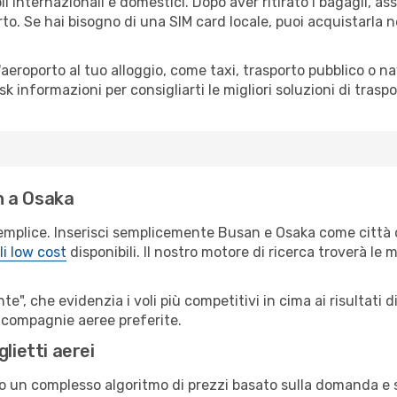
i internazionali e domestici. Dopo aver ritirato i bagagli, a
rto. Se hai bisogno di una SIM card locale, puoi acquistarla 
all'aeroporto al tuo alloggio, come taxi, trasporto pubblico o n
sk informazioni per consigliarti le migliori soluzioni di traspo
n a Osaka
emplice. Inserisci semplicemente Busan e Osaka come città d
li low cost
disponibili. Il nostro motore di ricerca troverà le mi
e", che evidenzia i voli più competitivi in cima ai risultati di
ue compagnie aeree preferite.
lietti aerei
ndo un complesso algoritmo di prezzi basato sulla domanda e su