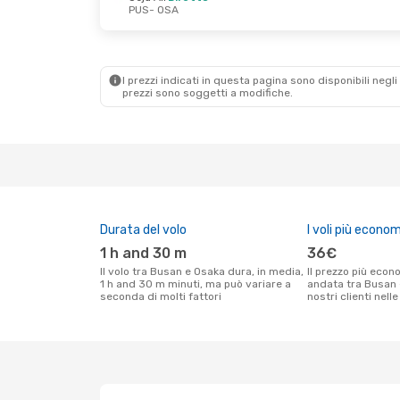
PUS
- OSA
I prezzi indicati in questa pagina sono disponibili negli 
prezzi sono soggetti a modifiche.
Durata del volo
I voli più econom
1 h and 30 m
36€
Il volo tra Busan e Osaka dura, in media,
Il prezzo più economico per un volo solo
1 h and 30 m minuti, ma può variare a
andata tra Busan 
seconda di molti fattori
nostri clienti nell