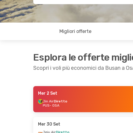
Migliori offerte
Esplora le offerte migli
Scopri i voli più economici da Busan a O
Mer 2 Set
Gio 27 Ago
- Lun 31 Ago
Jin Air
Diretto
PUS
- OSA
Jin Air
Diretto
PUS
- OSA
Jin Air
Diretto
OSA
- PUS
Mer 30 Set
Jeju Air
Diretto