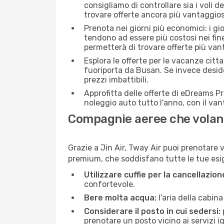
consigliamo di controllare sia i voli de
trovare offerte ancora più vantaggios
Prenota nei giorni più economici: i gi
tendono ad essere più costosi nei fin
permetterà di trovare offerte più van
Esplora le offerte per le vacanze citt
fuoriporta da Busan. Se invece deside
prezzi imbattibili.
Approfitta delle offerte di eDreams P
noleggio auto tutto l'anno, con il van
Compagnie aeree che volan
Grazie a Jin Air, Tway Air puoi prenotare v
premium, che soddisfano tutte le tue esige
Utilizzare cuffie per la cancellazio
confortevole.
Bere molta acqua:
l'aria della cabin
Considerare il posto in cui sedersi:
prenotare un posto vicino ai servizi 