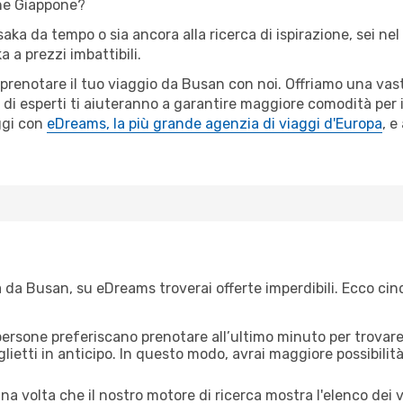
ne Giappone?
saka da tempo o sia ancora alla ricerca di ispirazione, sei n
a a prezzi imbattibili.
r prenotare il tuo viaggio da Busan con noi. Offriamo una va
 di esperti ti aiuteranno a garantire maggiore comodità per 
ggi con
eDreams, la più grande agenzia di viaggi d'Europa
, e
da Busan, su eDreams troverai offerte imperdibili. Ecco cinq
ersone preferiscano prenotare all’ultimo minuto per trovare 
lietti in anticipo. In questo modo, avrai maggiore possibilit
a volta che il nostro motore di ricerca mostra l'elenco dei vo