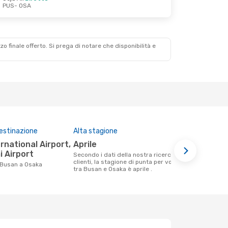
PUS
- OSA
zzo finale offerto. Si prega di notare che disponibilità e
destinazione
Alta stagione
Compagnie 
questa tra
aprile
Jeju Air,
i Airport
Secondo i dati della nostra ricerca
clienti, la stagione di punta per volare
Le compagnie aeree che volano tra
 Busan a Osaka
tra Busan e Osaka è aprile .
Busan e Osa