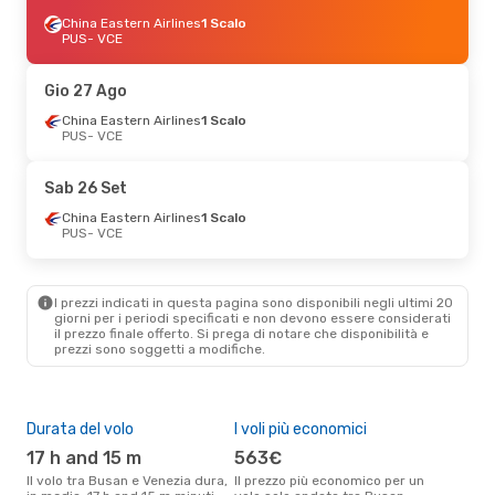
China Eastern Airlines
1 Scalo
PUS
- VCE
Gio 27 Ago
China Eastern Airlines
1 Scalo
PUS
- VCE
Sab 26 Set
China Eastern Airlines
1 Scalo
PUS
- VCE
I prezzi indicati in questa pagina sono disponibili negli ultimi 20
giorni per i periodi specificati e non devono essere considerati
il ​​prezzo finale offerto. Si prega di notare che disponibilità e
prezzi sono soggetti a modifiche.
Durata del volo
I voli più economici
Alt
17 h and 15 m
563€
ap
Il volo tra Busan e Venezia dura,
Il prezzo più economico per un
Secondo i dati della nostra