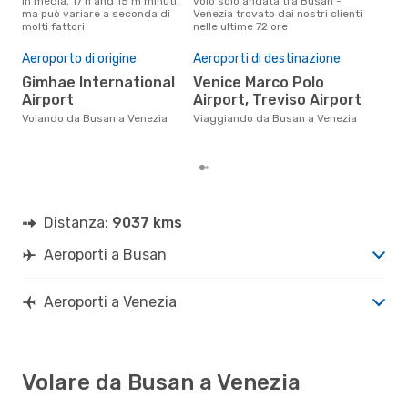
in media, 17 h and 15 m minuti,
volo solo andata tra Busan -
rice
ma può variare a seconda di
Venezia trovato dai nostri clienti
punt
molti fattori
nelle ultime 72 ore
Vene
Il 
pre
Aeroporto di origine
Aeroporti di destinazione
s
Gimhae International
Venice Marco Polo
Airport
Airport, Treviso Airport
Secondo i nostri dati reali
dic
Volando da Busan a Venezia
Viaggiando da Busan a Venezia
gett
per
Distanza:
9037 kms
Aeroporti a Busan
Aeroporti a Venezia
Volare da Busan a Venezia