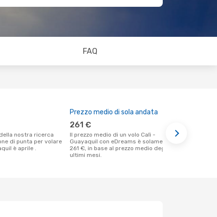
FAQ
Prezzo medio di sola andata
Il miglior
261 €
dicembr
Il prezzo medio di un volo Calì -
Secondo i nostri dati reali gennaio è il
ione di punta per volare
Guayaquil con eDreams è solamente
momento più
quil è aprile .
261 €, in base al prezzo medio degli
un volo per 
ultimi mesi.