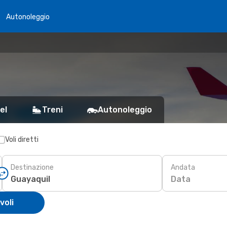
Autonoleggio
el
Treni
Autonoleggio
Voli diretti
Destinazione
Andata
Data
voli