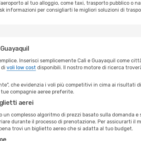
all'aeroporto al tuo alloggio, come taxi, trasporto pubblico o n
sk informazioni per consigliarti le migliori soluzioni di traspo
 Guayaquil
emplice. Inserisci semplicemente Calì e Guayaquil come città
 di
voli low cost
disponibili. Il nostro motore di ricerca troverà
e", che evidenzia i voli più competitivi in cima ai risultati di
le tue compagnie aeree preferite.
lietti aerei
ndo un complesso algoritmo di prezzi basato sulla domanda e su
are durante il processo di prenotazione. Per assicurarti il mi
ena trovi un biglietto aereo che si adatta al tuo budget.
ime