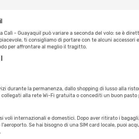
l
ta Calì - Guayaquil può variare a seconda del volo: se è diret
iacevole, ti consigliamo di portare con te alcuni accessori e
o per affrontare al meglio il tragitto.
l
izi durante la permanenza, dallo shopping di lusso alla risto
e collegati alla rete Wi-Fi gratuita o concediti un buon pasto 
 voli internazionali e domestici. Dopo aver ritirato i bagagl
 l'aeroporto. Se hai bisogno di una SIM card locale, puoi acqu
.