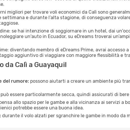
e.
orni migliori per trovare voli economici da Calì sono generalme
e settimana e durante l’alta stagione, di conseguenza volar
taggiose.
adine: se hai intenzione di soggiornare in un hotel, dai un'o
i noleggiare un'auto in Ecuador, su eDreams troverai un’ampia
rime: diventando membro di eDreams Prime, avrai accesso a f
taggio aggiuntivo di viaggiare con maggiore flessibilità e tra
 da Calì a Guayaquil
ne del rumore:
possono aiutarti a creare un ambiente più tran
a può essere particolarmente secca, quindi assicurati di bere 
pensa allo spazio per le gambe e alla vicinanza ai servizi a 
igienici potrebbe essere una buona idea.
:
durante il volo alzati per sgranchire le gambe in modo da m