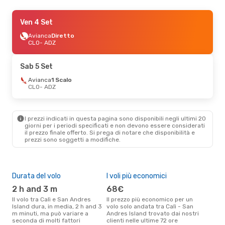
Dom 6 Set
Ven 4 Set
- Mar 8 Set
Jetsmart Airlines
Avianca
Diretto
2 Scali
CLO
CLO
- ADZ
- ADZ
Jetsmart Airlines
1 Scalo
ADZ
- CLO
Sab 5 Set
Mar 22 Set
Avianca
1 Scalo
- Mar 29 Set
CLO
- ADZ
Jetsmart Airlines
1 Scalo
CLO
- ADZ
Jetsmart Airlines
Diretto
I prezzi indicati in questa pagina sono disponibili negli ultimi 20
ADZ
- CLO
giorni per i periodi specificati e non devono essere considerati
il ​​prezzo finale offerto. Si prega di notare che disponibilità e
prezzi sono soggetti a modifiche.
Mer 7 Ott
- Dom 11 Ott
Jetsmart Airlines
Diretto
CLO
- ADZ
Durata del volo
I voli più economici
Alt
LATAM Airlines
1 Scalo
ADZ
- CLO
2 h and 3 m
68€
ap
Il volo tra Calì e San Andres
Il prezzo più economico per un
Secondo i dati della nostra
Island dura, in media, 2 h and 3
volo solo andata tra Calì - San
rice
m minuti, ma può variare a
Andres Island trovato dai nostri
punt
seconda di molti fattori
clienti nelle ultime 72 ore
Andr