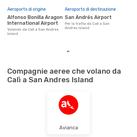
Pre
Aeroporto di origine
Aeroporto di destinazione
13
Alfonso Bonilla Aragon
San Andrés Airport
Il prezzo medio di un volo Calì -
International Airport
San
Per la tratta da Calì a San
è so
Andres Island
Volando da Calì a San Andres
prez
Island
Compagnie aeree che volano da
Calì a San Andres Island
Avianca