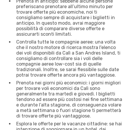
Prenota in anticipo: sebbene alcune persone
preferiscano prenotare all’ultimo minuto per
trovare offerte più economiche, noi ti
consigliamo sempre di acquistare i biglietti in
anticipo. In questo modo, avrai maggiore
possibilità di comparare diverse offerte e
assicurarti sconti limitati.
Controlla tutte le compagnie aeree: una volta
che il nostro motore di ricerca mostra l'elenco
dei voli disponibili da Calì a San Andres Island, ti
consigliamo di controllare sia i voli delle
compagnie aeree low-cost sia di quelle
tradizionali. Inoltre, se sarai flessibile sulle date
potrai trovare offerte ancora più vantaggiose.
Prenota nei giorni più economici: i giorni migliori
per trovare voli economici da Calì sono
generalmente tra martedì e giovedì. I biglietti
tendono ad essere più costosi nei fine settimana
e durante l’alta stagione, di conseguenza volare
a metà settimana o fuori stagione ti permetterà
di trovare offerte più vantaggiose.
Esplora le offerte per le vacanze cittadine: se hai
intenzione di soggiornare in un hotel, dai