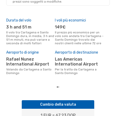
prezzi sono soggetti a modifiche.
Durata del volo
I voli più economici
Alt
3 h and 51 m
149€
ap
Il volo tra Cartagena e Santo
Il prezzo più economico per un
Secondo i dati della nostra
Domingo dura, in media, 3 h and
volo solo andata tra Cartagena -
rice
51 m minuti, ma può variare a
Santo Domingo trovato dai
punt
seconda di molti fattori
nostri clienti nelle ultime 72 ore
Sant
Pre
Aeroporto di origine
Aeroporto di destinazione
2
Rafael Nunez
Las Americas
Il prezzo medio di un volo
Car
International Airport
International Airport
eDr
Volando da Cartagena a Santo
Per la tratta da Cartagena a
base
Domingo
Santo Domingo
mes
Cambio della valuta
1 EUR = 67.23 DOP