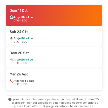
Sab 19 Set
Dom 11 Ott
- Dom 20 Set
Arajet
Arajet
Diretto
Diretto
CTG
CTG
- SDQ
- SDQ
Arajet
Diretto
SDQ
- CTG
Sab 24 Ott
Arajet
Diretto
CTG
- SDQ
Dom 20 Set
Arajet
Diretto
CTG
- SDQ
Mer 26 Ago
Avianca
1 Scalo
CTG
- SDQ
I prezzi indicati in questa pagina sono disponibili negli ultimi 20
giorni per i periodi specificati e non devono essere considerati
il ​​prezzo finale offerto. Si prega di notare che disponibilità e