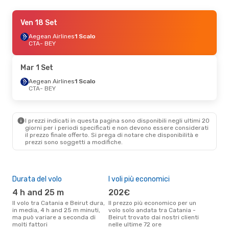
Gio 3 Set
Ven 18 Set
- Dom 6 Set
Turkish Airlines
Aegean Airlines
1 Scalo
1 Scalo
CTA
CTA
- BEY
- BEY
Turkish Airlines
1 Scalo
BEY
- CTA
Mar 1 Set
Sab 31 Ott
Aegean Airlines
- Mer 4 Nov
1 Scalo
CTA
- BEY
Turkish Airlines
1 Scalo
CTA
- BEY
Turkish Airlines
1 Scalo
BEY
- CTA
I prezzi indicati in questa pagina sono disponibili negli ultimi 20
giorni per i periodi specificati e non devono essere considerati
il ​​prezzo finale offerto. Si prega di notare che disponibilità e
Mer 9 Set
- Mer 16 Set
prezzi sono soggetti a modifiche.
Turkish Airlines
1 Scalo
CTA
- BEY
Turkish Airlines
1 Scalo
BEY
- CTA
Durata del volo
I voli più economici
Alt
4 h and 25 m
202€
ap
Il volo tra Catania e Beirut dura,
Il prezzo più economico per un
Secondo i dati della nostra
in media, 4 h and 25 m minuti,
volo solo andata tra Catania -
rice
ma può variare a seconda di
Beirut trovato dai nostri clienti
punt
molti fattori
nelle ultime 72 ore
Beir