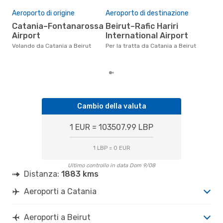
Il 
pre
Aeroporto di origine
Aeroporto di destinazione
a
Catania–Fontanarossa
Beirut–Rafic Hariri
Airport
International Airport
Secondo i nostri dati reali
genn
Volando da Catania a Beirut
Per la tratta da Catania a Beirut
gett
per 
Cambio della valuta
1 EUR = 103507.99 LBP
1 LBP = 0 EUR
Ultimo controllo in data Dom 9/08
Distanza:
1883 kms
Aeroporti a Catania
Aeroporti a Beirut