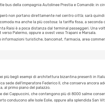
tle bus della compagnia Autolinee Prestia e Comandè: in circa
 però non portano direttamente nel centro città; sarà quindi
ù comoda ma anche la più costosa: la tariffa fissa, a seconda 
unta Raisi è a poca distanza dal terminal passeggeri. Una vo
t verso Palermo, oppure a ovest veso Trapani e Marsala.
io informazioni turistiche, bancomat, farmacia, area commerci
i più begli esempi di architettura bizantina presenti in Itali
ntica sede dell'imperatore Federico II, che conserva ancora a
a, al primo piano del palazzo.
e dei Cappuccini, che contengono più di 8000 salme conser
rto conducono alle Isole Eolie, oppure alla splendida San Vi