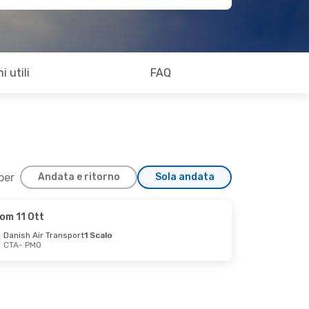
i utili
FAQ
 per
Andata e ritorno
Sola andata
om 11 Ott
Danish Air Transport
1 Scalo
CTA
- PMO