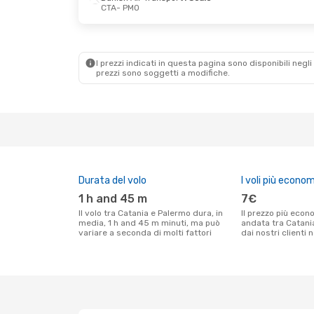
CTA
- PMO
Sab 19 Set
- Lun 21 Set
Gio 1 Ott
- Do
Danish Air Transport
Danish Air Tr
1 Scalo
1 Scalo
CTA
- PMO
CTA
- PMO
ITA Airways
1 Scalo
Danish Air Tr
I prezzi indicati in questa pagina sono disponibili negli 
PMO
- CTA
1 Scalo
prezzi sono soggetti a modifiche.
PMO
- CTA
Durata del volo
I voli più econom
1 h and 45 m
7€
Il volo tra Catania e Palermo dura, in
Il prezzo più economico per un volo solo
media, 1 h and 45 m minuti, ma può
andata tra Catani
variare a seconda di molti fattori
dai nostri clienti 