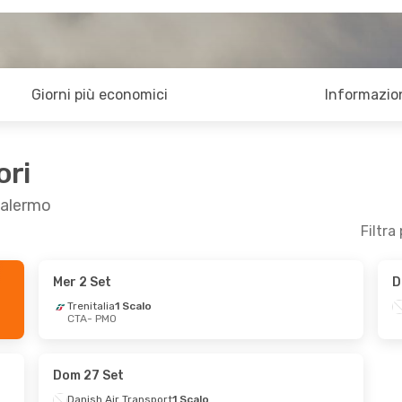
Giorni più economici
Informazion
ori
Palermo
Filtra
Mer 2 Set
D
b 5 Set
Lun 24 Ago
- Lun 31 Ago
Trenitalia
1 Scalo
CTA
- PMO
alo
Trenitalia
1 Scalo
CTA
- PMO
alo
Trenitalia
1 Scalo
PMO
- CTA
Dom 27 Set
Danish Air Transport
1 Scalo