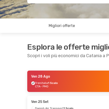
Migliori offerte
Esplora le offerte migli
Scopri i voli più economici da Catania a 
Ven 28 Ago
Gio 22 Ott
- Ven 23 Ott
Sab 5 Set
- Sa
Trenitalia
1 Scalo
CTA
- PMO
Trenitalia
Diretto
Trenitalia
1 Sc
CTA
- PMO
CTA
- PMO
Trenitalia
Diretto
Trenitalia
1 Sc
PMO
- CTA
PMO
- CTA
Ven 25 Set
Danish Air Transport
1 Scalo