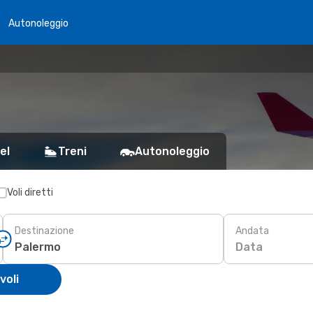
Autonoleggio
el
Treni
Autonoleggio
Voli diretti
Destinazione
Andata
Data
voli