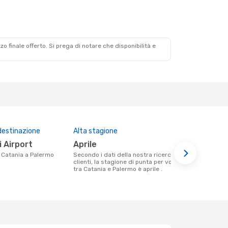
zzo finale offerto. Si prega di notare che disponibilità e
destinazione
Alta stagione
Prezzo med
i Airport
aprile
177 €
da Catania a Palermo
Secondo i dati della nostra ricerca
Il prezzo medio di un volo Catania -
clienti, la stagione di punta per volare
Palermo con
tra Catania e Palermo è aprile .
€, in base al
mesi.