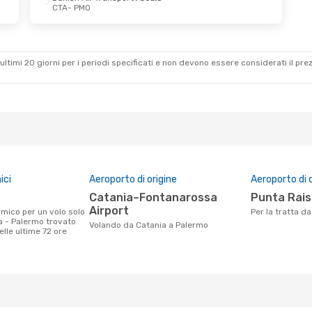
CTA
- PMO
m 4 Ott
ansport
ansport
ultimi 20 giorni per i periodi specificati e non devono essere considerati il ​​pre
ici
Aeroporto di origine
Aeroporto di 
Catania–Fontanarossa
Punta Rais
Airport
Per la tratta 
a - Palermo trovato
Volando da Catania a Palermo
nelle ultime 72 ore