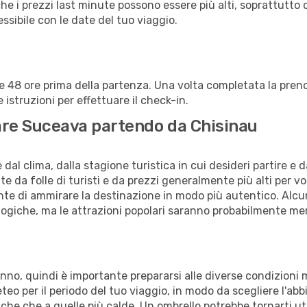
che i prezzi last minute possono essere più alti, soprattutto 
lessibile con le date del tuo viaggio.
alle 48 ore prima della partenza. Una volta completata la pr
istruzioni per effettuare il check-in.
itare Suceava partendo da Chisinau
al clima, dalla stagione turistica in cui desideri partire e 
e da folle di turisti e da prezzi generalmente più alti per voli
sente di ammirare la destinazione in modo più autentico. Alcu
logiche, ma le attrazioni popolari saranno probabilmente me
anno, quindi è importante prepararsi alle diverse condizioni
meteo per il periodo del tuo viaggio, in modo da scegliere l'ab
sche che a quelle più calde. Un ombrello potrebbe tornarti uti