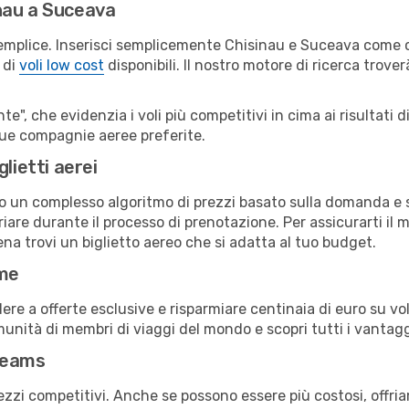
nau a Suceava
emplice. Inserisci semplicemente Chisinau e Suceava come ci
 di
voli low cost
disponibili. Il nostro motore di ricerca troverà
e", che evidenzia i voli più competitivi in cima ai risultati di
 tue compagnie aeree preferite.
lietti aerei
ndo un complesso algoritmo di prezzi basato sulla domanda e su
are durante il processo di prenotazione. Per assicurarti il mi
na trovi un biglietto aereo che si adatta al tuo budget.
ime
a offerte esclusive e risparmiare centinaia di euro su voli
omunità di membri di viaggi del mondo e scopri tutti i vantag
reams
ezzi competitivi. Anche se possono essere più costosi, offr