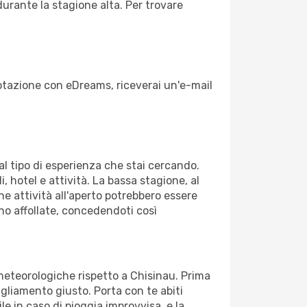
durante la stagione alta. Per trovare
enotazione con eDreams, riceverai un'e-mail
dal tipo di esperienza che stai cercando.
, hotel e attività. La bassa stagione, al
ne attività all'aperto potrebbero essere
no affollate, concedendoti così
 meteorologiche rispetto a Chisinau. Prima
bigliamento giusto. Porta con te abiti
le in caso di pioggia improvvisa, e la