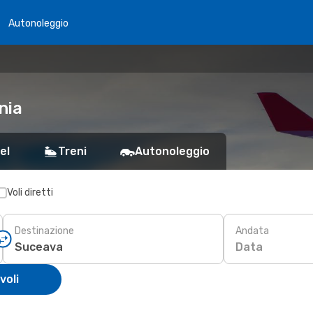
Autonoleggio
nia
el
Treni
Autonoleggio
Voli diretti
Destinazione
Andata
Data
voli