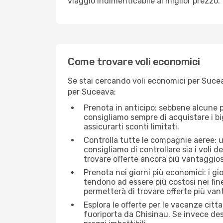
viaggio indimenticabile al miglior prezzo.
Come trovare voli economici
Se stai cercando voli economici per Sucea
per Suceava:
Prenota in anticipo: sebbene alcune p
consigliamo sempre di acquistare i big
assicurarti sconti limitati.
Controlla tutte le compagnie aeree: un
consigliamo di controllare sia i voli de
trovare offerte ancora più vantaggios
Prenota nei giorni più economici: i gi
tendono ad essere più costosi nei fin
permetterà di trovare offerte più van
Esplora le offerte per le vacanze citt
fuoriporta da Chisinau. Se invece des