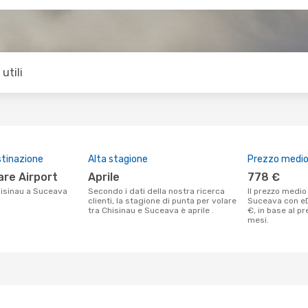
utili
stinazione
Alta stagione
Prezzo medio 
are Airport
aprile
778 €
Chisinau a Suceava
Secondo i dati della nostra ricerca
Il prezzo medio di un volo Chisinau -
clienti, la stagione di punta per volare
Suceava con e
tra Chisinau e Suceava è aprile .
€, in base al p
mesi.