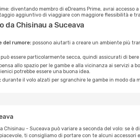
rime: diventando membro di eDreams Prime, avrai accesso a f
taggio aggiuntivo di viaggiare con maggiore flessibilità e tra
o da Chisinau a Suceava
ne del rumore:
possono aiutarti a creare un ambiente più tran
a può essere particolarmente secca, quindi assicurati di bere 
pensa allo spazio per le gambe e alla vicinanza ai servizi a 
igienici potrebbe essere una buona idea.
:
durante il volo alzati per sgranchire le gambe in modo da m
ceava
ta Chisinau - Suceava può variare a seconda del volo: se è di
iacevole, ti consigliamo di portare con te alcuni accessori e