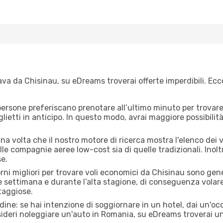
va da Chisinau, su eDreams troverai offerte imperdibili. Ecco
ersone preferiscano prenotare all’ultimo minuto per trovare 
lietti in anticipo. In questo modo, avrai maggiore possibilit
a volta che il nostro motore di ricerca mostra l'elenco dei vo
lle compagnie aeree low-cost sia di quelle tradizionali. Inoltre
e.
orni migliori per trovare voli economici da Chisinau sono gene
e settimana e durante l’alta stagione, di conseguenza volar
taggiose.
adine: se hai intenzione di soggiornare in un hotel, dai un'o
ideri noleggiare un'auto in Romania, su eDreams troverai un