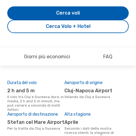
Cerca voli
Cerca Volo + Hotel
Giorni più economici
FAQ
Durata del volo
Aeroporto di origine
Pre
2 h and 5 m
Cluj-Napoca Airport
3
Il volo tra Cluj e Suceava dura, in
Volando da Cluj a Suceava
Il prezzo medio di un volo Cluj -
media, 2 h and 5 m minuti, ma
Suc
può variare a seconda di molti
sola
fattori
prez
Aeroporto di destinazione
Alta stagione
Stefan cel Mare Airport
aprile
Per la tratta da Cluj a Suceava
Secondo i dati della nostra
ricerca clienti, la stagione di