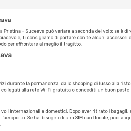
eava
ta Pristina - Suceava può variare a seconda del volo: se è dir
iacevole, ti consigliamo di portare con te alcuni accessori e
o per affrontare al meglio il tragitto.
eava
izi durante la permanenza, dallo shopping di lusso alla risto
e collegati alla rete Wi-Fi gratuita o concediti un buon pasto 
oli internazionali e domestici. Dopo aver ritirato i bagagli,
 l'aeroporto. Se hai bisogno di una SIM card locale, puoi acqu
.