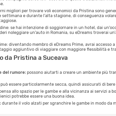
e.
orni migliori per trovare voli economici da Pristina sono gener
e settimana e durante l’alta stagione, di conseguenza volar
taggiose.
adine: se hai intenzione di soggiornare in un hotel, dai un'o
ideri noleggiare un'auto in Romania, su eDreams troverai un’
rime: diventando membro di eDreams Prime, avrai accesso a f
taggio aggiuntivo di viaggiare con maggiore flessibilità e tra
 da Pristina a Suceava
ne del rumore:
possono aiutarti a creare un ambiente più tran
a può essere particolarmente secca, quindi assicurati di bere 
pensa allo spazio per le gambe e alla vicinanza ai servizi a 
igienici potrebbe essere una buona idea.
:
durante il volo alzati per sgranchire le gambe in modo da m