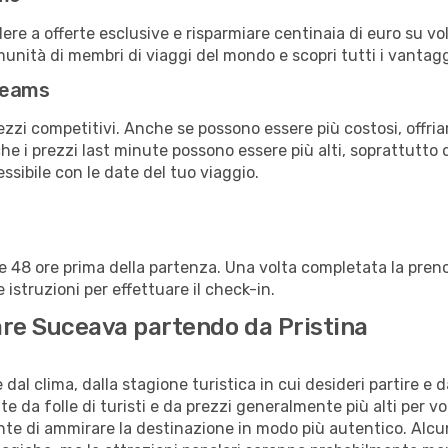
a offerte esclusive e risparmiare centinaia di euro su voli
omunità di membri di viaggi del mondo e scopri tutti i vantag
reams
ezzi competitivi. Anche se possono essere più costosi, offr
che i prezzi last minute possono essere più alti, soprattutto 
lessibile con le date del tuo viaggio.
alle 48 ore prima della partenza. Una volta completata la pr
istruzioni per effettuare il check-in.
itare Suceava partendo da Pristina
al clima, dalla stagione turistica in cui desideri partire e 
e da folle di turisti e da prezzi generalmente più alti per voli
sente di ammirare la destinazione in modo più autentico. Alcu