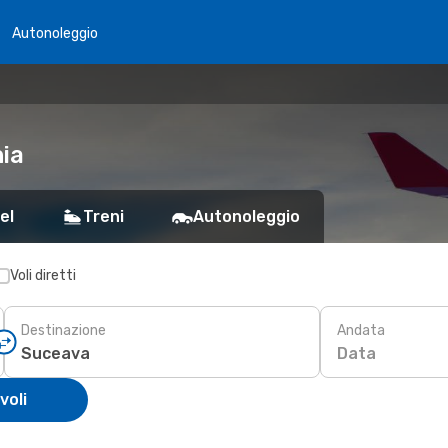
Autonoleggio
ia
el
Treni
Autonoleggio
Voli diretti
Destinazione
Andata
Data
voli