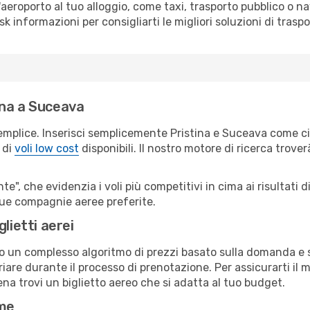
all'aeroporto al tuo alloggio, come taxi, trasporto pubblico o n
sk informazioni per consigliarti le migliori soluzioni di traspo
ina a Suceava
emplice. Inserisci semplicemente Pristina e Suceava come cit
 di
voli low cost
disponibili. Il nostro motore di ricerca troverà
e", che evidenzia i voli più competitivi in cima ai risultati di
 tue compagnie aeree preferite.
lietti aerei
ndo un complesso algoritmo di prezzi basato sulla domanda e su
are durante il processo di prenotazione. Per assicurarti il mi
na trovi un biglietto aereo che si adatta al tuo budget.
ime