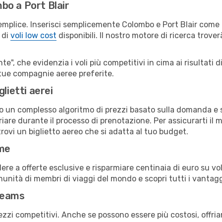
bo a Port Blair
emplice. Inserisci semplicemente Colombo e Port Blair come c
 di
voli low cost
disponibili. Il nostro motore di ricerca troverà
e", che evidenzia i voli più competitivi in cima ai risultati di
le tue compagnie aeree preferite.
lietti aerei
ndo un complesso algoritmo di prezzi basato sulla domanda e su
are durante il processo di prenotazione. Per assicurarti il mi
trovi un biglietto aereo che si adatta al tuo budget.
ime
a offerte esclusive e risparmiare centinaia di euro su voli
omunità di membri di viaggi del mondo e scopri tutti i vantag
reams
ezzi competitivi. Anche se possono essere più costosi, offr