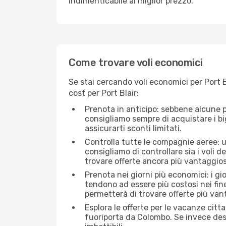
indimenticabile al miglior prezzo.
Come trovare voli economici
Se stai cercando voli economici per Port B
cost per Port Blair:
Prenota in anticipo: sebbene alcune p
consigliamo sempre di acquistare i big
assicurarti sconti limitati.
Controlla tutte le compagnie aeree: un
consigliamo di controllare sia i voli de
trovare offerte ancora più vantaggios
Prenota nei giorni più economici: i gi
tendono ad essere più costosi nei fin
permetterà di trovare offerte più van
Esplora le offerte per le vacanze citt
fuoriporta da Colombo. Se invece desi