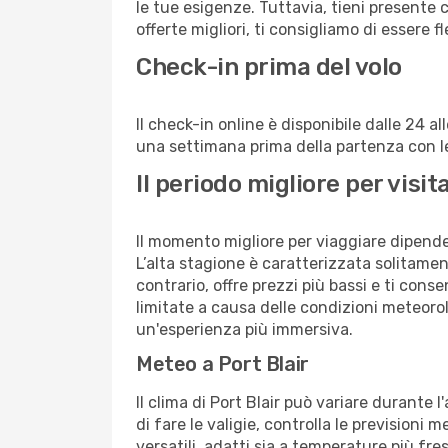
le tue esigenze. Tuttavia, tieni presente 
offerte migliori, ti consigliamo di essere f
Check-in prima del volo
Il check-in online è disponibile dalle 24 
una settimana prima della partenza con le 
Il periodo migliore per visi
Il momento migliore per viaggiare dipende d
L’alta stagione è caratterizzata solitament
contrario, offre prezzi più bassi e ti con
limitate a causa delle condizioni meteoro
un'esperienza più immersiva.
Meteo a Port Blair
Il clima di Port Blair può variare durante
di fare le valigie, controlla le previsioni 
versatili, adatti sia a temperature più fre