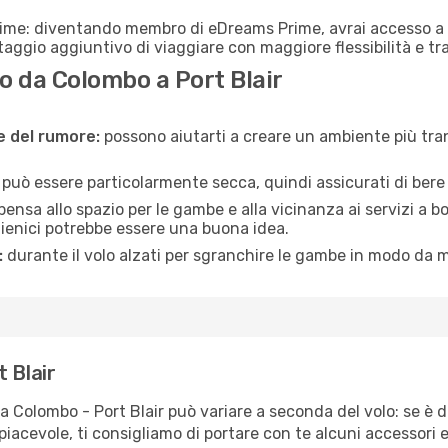
rime: diventando membro di eDreams Prime, avrai accesso a f
taggio aggiuntivo di viaggiare con maggiore flessibilità e tra
 da Colombo a Port Blair
ne del rumore:
possono aiutarti a creare un ambiente più tran
a può essere particolarmente secca, quindi assicurati di bere 
pensa allo spazio per le gambe e alla vicinanza ai servizi a 
igienici potrebbe essere una buona idea.
:
durante il volo alzati per sgranchire le gambe in modo da m
 Blair
ta Colombo - Port Blair può variare a seconda del volo: se è d
iacevole, ti consigliamo di portare con te alcuni accessori e