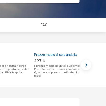
FAQ
Prezzo medio di sola andata
Il miglior
297 €
dicembr
Il prezzo medio di un volo Colombo -
Secondo i nostri dati reali giugno è il
ione di punta per volare
Port Blair con eDreams è solamente 297
momento più
rt Blair è aprile .
€, in base al prezzo medio degli ultimi
un volo per 
mesi.
Colombo