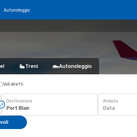
Autonoleggio
a
el
Treni
Autonoleggio
Voli diretti
Destinazione
Andata
Data
voli