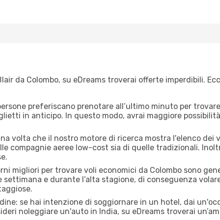
lair da Colombo, su eDreams troverai offerte imperdibili. Ecc
ersone preferiscano prenotare all’ultimo minuto per trovare 
lietti in anticipo. In questo modo, avrai maggiore possibilit
a volta che il nostro motore di ricerca mostra l'elenco dei vol
lle compagnie aeree low-cost sia di quelle tradizionali. Inoltre
e.
orni migliori per trovare voli economici da Colombo sono gene
e settimana e durante l’alta stagione, di conseguenza volar
taggiose.
adine: se hai intenzione di soggiornare in un hotel, dai un'o
deri noleggiare un'auto in India, su eDreams troverai un’amp