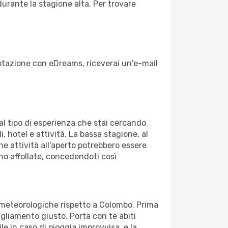
durante la stagione alta. Per trovare
enotazione con eDreams, riceverai un'e-mail
dal tipo di esperienza che stai cercando.
, hotel e attività. La bassa stagione, al
ne attività all'aperto potrebbero essere
no affollate, concedendoti così
ni meteorologiche rispetto a Colombo. Prima
bigliamento giusto. Porta con te abiti
le in caso di pioggia improvvisa, e la