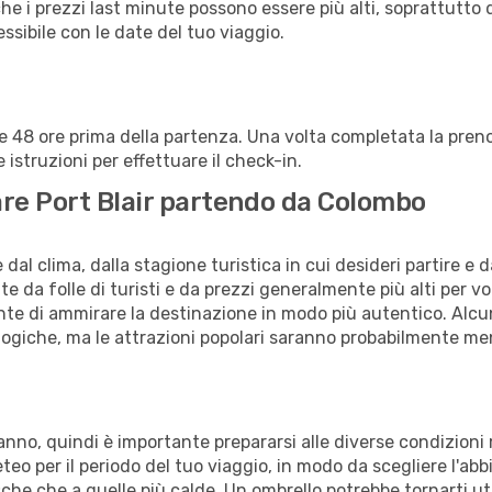
che i prezzi last minute possono essere più alti, soprattutto 
lessibile con le date del tuo viaggio.
alle 48 ore prima della partenza. Una volta completata la pr
istruzioni per effettuare il check-in.
tare Port Blair partendo da Colombo
al clima, dalla stagione turistica in cui desideri partire e 
e da folle di turisti e da prezzi generalmente più alti per voli
sente di ammirare la destinazione in modo più autentico. Alcu
logiche, ma le attrazioni popolari saranno probabilmente me
 l'anno, quindi è importante prepararsi alle diverse condizio
meteo per il periodo del tuo viaggio, in modo da scegliere l'ab
sche che a quelle più calde. Un ombrello potrebbe tornarti uti