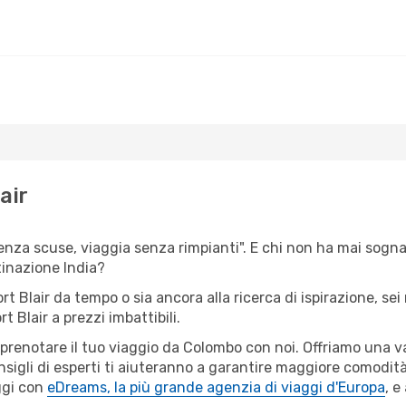
air
senza scuse, viaggia senza rimpianti". E chi non ha mai sognat
inazione India?
ort Blair da tempo o sia ancora alla ricerca di ispirazione, s
t Blair a prezzi imbattibili.
r prenotare il tuo viaggio da Colombo con noi. Offriamo una 
sigli di esperti ti aiuteranno a garantire maggiore comodità 
ggi con
eDreams, la più grande agenzia di viaggi d'Europa
, e