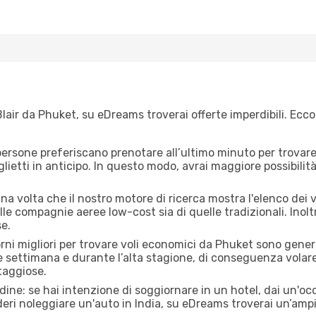
lair da Phuket, su eDreams troverai offerte imperdibili. Ecco
ersone preferiscano prenotare all’ultimo minuto per trovare 
lietti in anticipo. In questo modo, avrai maggiore possibilit
 volta che il nostro motore di ricerca mostra l'elenco dei vol
lle compagnie aeree low-cost sia di quelle tradizionali. Inoltre
e.
orni migliori per trovare voli economici da Phuket sono genera
e settimana e durante l’alta stagione, di conseguenza volar
taggiose.
adine: se hai intenzione di soggiornare in un hotel, dai un'o
eri noleggiare un'auto in India, su eDreams troverai un’ampi