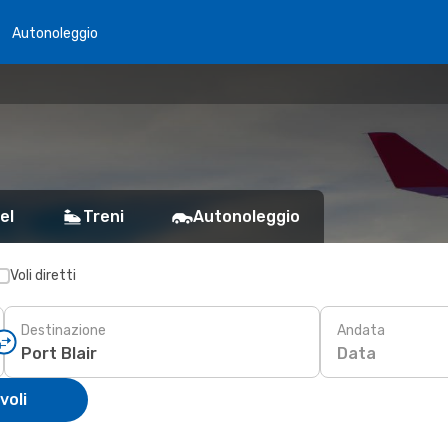
Autonoleggio
el
Treni
Autonoleggio
Voli diretti
Destinazione
Andata
Data
voli