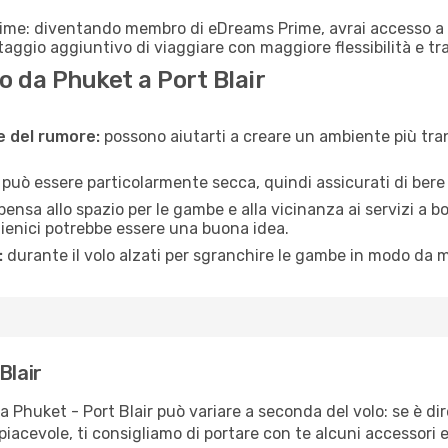
rime: diventando membro di eDreams Prime, avrai accesso a f
taggio aggiuntivo di viaggiare con maggiore flessibilità e tra
 da Phuket a Port Blair
ne del rumore:
possono aiutarti a creare un ambiente più tran
a può essere particolarmente secca, quindi assicurati di bere 
pensa allo spazio per le gambe e alla vicinanza ai servizi a 
igienici potrebbe essere una buona idea.
:
durante il volo alzati per sgranchire le gambe in modo da m
Blair
a Phuket - Port Blair può variare a seconda del volo: se è di
iacevole, ti consigliamo di portare con te alcuni accessori e