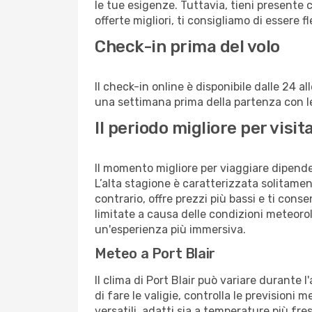
le tue esigenze. Tuttavia, tieni presente 
offerte migliori, ti consigliamo di essere f
Check-in prima del volo
Il check-in online è disponibile dalle 24 
una settimana prima della partenza con le 
Il periodo migliore per visi
Il momento migliore per viaggiare dipende d
L’alta stagione è caratterizzata solitament
contrario, offre prezzi più bassi e ti con
limitate a causa delle condizioni meteoro
un'esperienza più immersiva.
Meteo a Port Blair
Il clima di Port Blair può variare durante
di fare le valigie, controlla le previsioni 
versatili, adatti sia a temperature più fre