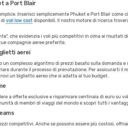
 a Port Blair
emplice. Inserisci semplicemente Phuket e Port Blair come cit
 di
voli low cost
disponibili. Il nostro motore di ricerca troverà
e", che evidenzia i voli più competitivi in cima ai risultati di
le tue compagnie aeree preferite.
lietti aerei
ndo un complesso algoritmo di prezzi basato sulla domanda e su
are durante il processo di prenotazione. Per assicurarti il mi
trovi un biglietto aereo che si adatta al tuo budget.
ime
a offerte esclusive e risparmiare centinaia di euro su voli
omunità di membri di viaggi del mondo e scopri tutti i vantag
reams
ezzi competitivi. Anche se possono essere più costosi, offr