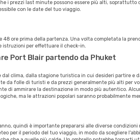
che i prezzi last minute possono essere più alti, soprattutto 
lessibile con le date del tuo viaggio.
alle 48 ore prima della partenza. Una volta completata la pr
istruzioni per effettuare il check-in.
tare Port Blair partendo da Phuket
al clima, dalla stagione turistica in cui desideri partire e 
e da folle di turisti e da prezzi generalmente più alti per voli
sente di ammirare la destinazione in modo più autentico. Alcu
logiche, ma le attrazioni popolari saranno probabilmente me
 l'anno, quindi è importante prepararsi alle diverse condizio
meteo per il periodo del tuo viaggio, in modo da scegliere l'ab
sche che a quelle più calde. Un ombrello potrebbe tornarti uti