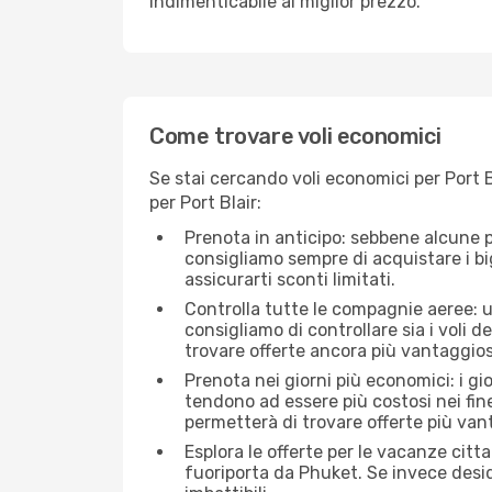
indimenticabile al miglior prezzo.
Come trovare voli economici
Se stai cercando voli economici per Port B
per Port Blair:
Prenota in anticipo: sebbene alcune p
consigliamo sempre di acquistare i big
assicurarti sconti limitati.
Controlla tutte le compagnie aeree: una
consigliamo di controllare sia i voli de
trovare offerte ancora più vantaggios
Prenota nei giorni più economici: i gi
tendono ad essere più costosi nei fin
permetterà di trovare offerte più van
Esplora le offerte per le vacanze citt
fuoriporta da Phuket. Se invece desid