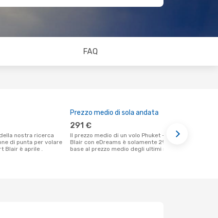
FAQ
Prezzo medio di sola andata
Il miglior
291 €
febbraio
Il prezzo medio di un volo Phuket - Port
Secondo i nostri dati reali marzo è il
ione di punta per volare
Blair con eDreams è solamente 291 €, in
momento più
 Blair è aprile .
base al prezzo medio degli ultimi mesi.
un volo per 
Phuket