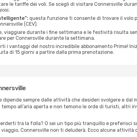
le tariffe dei voli. Se scegli di visitare Connersville duran
iosi.
ntelligente":
questa funzione ti consente di trovare il volo
onnersville (CEV).
 viaggiare durante i fine settimana e le festività risulta se
are per Connersville durante la settimana.
ti i vantaggi del nostro incredibile abbonamento Prime! Inizi
ita di 15 giorni a partire dalla prima prenotazione.
nnersville
le dipende sempre dalle attività che desideri svolgere e dal
tempo all’aria aperta e non temono le orde di turisti, altri 
erderti tra la folla? O sei un tipo più tranquillo e preferisci
viaggio, Connersville non ti deluderà. Ecco alcune attività 