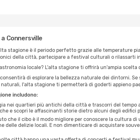
 a Connersville
'alta stagione è il periodo perfetto grazie alle temperature p
ici della città, partecipare a festival culturali o rilassarti i
stronomia locale? L'alta stagione ti offrirà un'ampia scelta di
i consentirà di esplorare la bellezza naturale dei dintorni. Se
e naturali, l'alta stagione ti permetterà di goderti appieno p
gione includono:
a nei quartieri più antichi della città e trascorri del tempo
he e scopri le affascinanti storie dietro alcuni degli edifici pi
uto che il cibo è il modo migliore per conoscere la cultura di
e delle delizie locali. E non dimenticare di acquistare souve
lte città hanno una vasta offerta di concerti e festival musi