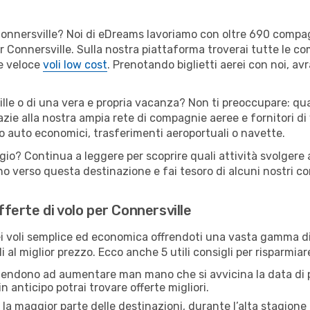
er Connersville? Noi di eDreams lavoriamo con oltre 690 comp
 per Connersville. Sulla nostra piattaforma troverai tutte le
 e veloce
voli low cost
. Prenotando biglietti aerei con noi, avr
lle o di una vera e propria vacanza? Non ti preoccupare: qual
zie alla nostra ampia rete di compagnie aeree e fornitori di v
io auto economici, trasferimenti aeroportuali o navette.
ggio? Continua a leggere per scoprire quali attività svolgere 
o verso questa destinazione e fai tesoro di alcuni nostri con
offerte di volo per Connersville
 voli semplice ed economica offrendoti una vasta gamma di 
 al miglior prezzo. Ecco anche 5 utili consigli per risparmiar
 tendono ad aumentare man mano che si avvicina la data di p
in anticipo potrai trovare offerte migliori.
 la maggior parte delle destinazioni, durante l’alta stagione o 