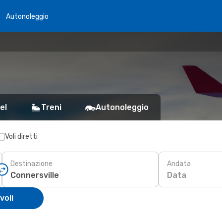
Autonoleggio
el
Treni
Autonoleggio
Voli diretti
Destinazione
Andata
Data
voli