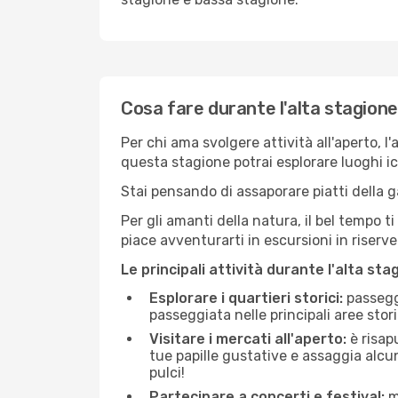
Cosa fare durante l'alta stagione
Per chi ama svolgere attività all'aperto, l
questa stagione potrai esplorare luoghi icon
Stai pensando di assaporare piatti della ga
Per gli amanti della natura, il bel tempo t
piace avventurarti in escursioni in riserv
Le principali attività durante l'alta sta
Esplorare i quartieri storici:
passeggi
passeggiata nelle principali aree storic
Visitare i mercati all'aperto:
è risap
tue papille gustative e assaggia alcun
pulci!
Partecipare a concerti e festival:
mo