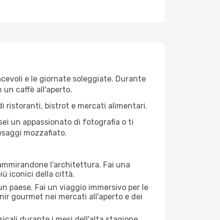
iacevoli e le giornate soleggiate. Durante
n un caffè all'aperto.
 ristoranti, bistrot e mercati alimentari.
 sei un appassionato di fotografia o ti
aesaggi mozzafiato.
 ammirandone l'architettura. Fai una
ù iconici della città.
 un paese. Fai un viaggio immersivo per le
nir gourmet nei mercati all'aperto e dei
cali durante i mesi dell'alta stagione.