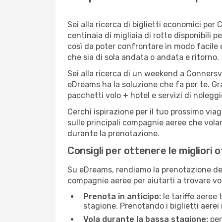
Sei alla ricerca di biglietti economici p
centinaia di migliaia di rotte disponibili
così da poter confrontare in modo facile
che sia di sola andata o andata e ritorno.
Sei alla ricerca di un weekend a Connersvi
eDreams ha la soluzione che fa per te. Gra
pacchetti volo + hotel e servizi di nolegg
Cerchi ispirazione per il tuo prossimo via
sulle principali compagnie aeree che volan
durante la prenotazione.
Consigli per ottenere le migliori 
Su eDreams, rendiamo la prenotazione dei
compagnie aeree per aiutarti a trovare voli
Prenota in anticipo:
le tariffe aeree
stagione. Prenotando i biglietti aerei 
Vola durante la bassa stagione:
per