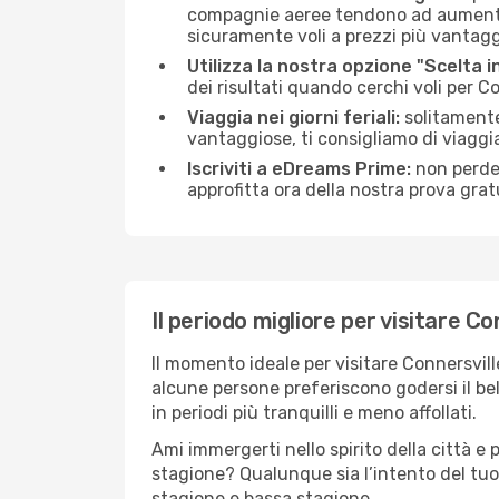
compagnie aeree tendono ad aumentare 
sicuramente voli a prezzi più vantagg
Utilizza la nostra opzione "Scelta i
dei risultati quando cerchi voli per C
Viaggia nei giorni feriali:
solitamente,
vantaggiose, ti consigliamo di viaggi
Iscriviti a eDreams Prime:
non perder
approfitta ora della nostra prova gratu
Il periodo migliore per visitare Co
Il momento ideale per visitare Connersvil
alcune persone preferiscono godersi il bel 
in periodi più tranquilli e meno affollati.
Ami immergerti nello spirito della città e p
stagione? Qualunque sia l’intento del tuo 
stagione e bassa stagione.