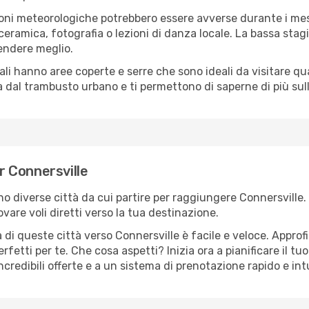
oni meteorologiche potrebbero essere avverse durante i mes
ramica, fotografia o lezioni di danza locale. La bassa stagi
rendere meglio.
cali hanno aree coperte e serre che sono ideali da visitare 
dal trambusto urbano e ti permettono di saperne di più sulla
er Connersville
ono diverse città da cui partire per raggiungere Connersville
vare voli diretti verso la tua destinazione.
di queste città verso Connersville è facile e veloce. Approf
a perfetti per te. Che cosa aspetti? Inizia ora a pianificare il 
ncredibili offerte e a un sistema di prenotazione rapido e intu