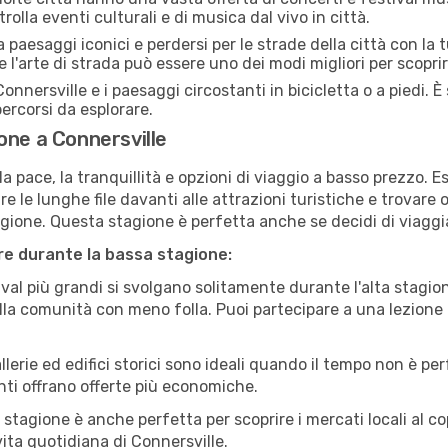
rolla eventi culturali e di musica dal vivo in città.
paesaggi iconici e perdersi per le strade della città con la
e l'arte di strada può essere uno dei modi migliori per scopri
onnersville e i paesaggi circostanti in bicicletta o a piedi.
 percorsi da esplorare.
one a Connersville
a pace, la tranquillità e opzioni di viaggio a basso prezzo. 
 le lunghe file davanti alle attrazioni turistiche e trovare o
agione. Questa stagione è perfetta anche se decidi di viaggi
are durante la bassa stagione:
val più grandi si svolgano solitamente durante l'alta stagio
sulla comunità con meno folla. Puoi partecipare a una lezione 
lerie ed edifici storici sono ideali quando il tempo non è p
ti offrano offerte più economiche.
 stagione è anche perfetta per scoprire i mercati locali al c
 vita quotidiana di Connersville.