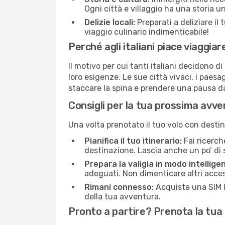
Ogni città e villaggio ha una storia u
Delizie locali:
Preparati a deliziare il 
viaggio culinario indimenticabile!
Perché agli italiani piace viaggi
Il motivo per cui tanti italiani decidono
loro esigenze. Le sue città vivaci, i paesa
staccare la spina e prendere una pausa da
Consigli per la tua prossima avv
Una volta prenotato il tuo volo con destin
Pianifica il tuo itinerario:
Fai ricerche
destinazione. Lascia anche un po’ di 
Prepara la valigia in modo intellige
adeguati. Non dimenticare altri acces
Rimani connesso:
Acquista una SIM l
della tua avventura.
Pronto a partire? Prenota la tua