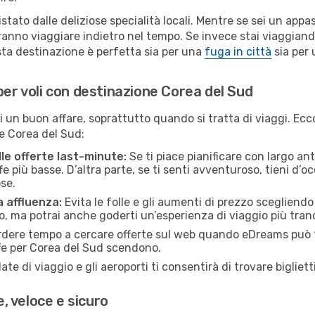
stato dalle deliziose specialità locali. Mentre se sei un appa
aranno viaggiare indietro nel tempo. Se invece stai viaggiando
sta destinazione è perfetta sia per una
fuga in città
sia per 
per voli con destinazione Corea del Sud
un buon affare, soprattutto quando si tratta di viaggi. Ecco a
ne Corea del Sud:
lle offerte last-minute:
Se ti piace pianificare con largo ant
e più basse. D’altra parte, se ti senti avventuroso, tieni d’o
se.
a affluenza:
Evita le folle e gli aumenti di prezzo scegliendo 
o, ma potrai anche goderti un’esperienza di viaggio più tranq
dere tempo a cercare offerte sul web quando eDreams può far
iffe per Corea del Sud scendono.
date di viaggio e gli aeroporti ti consentirà di trovare bigliet
 veloce e sicuro