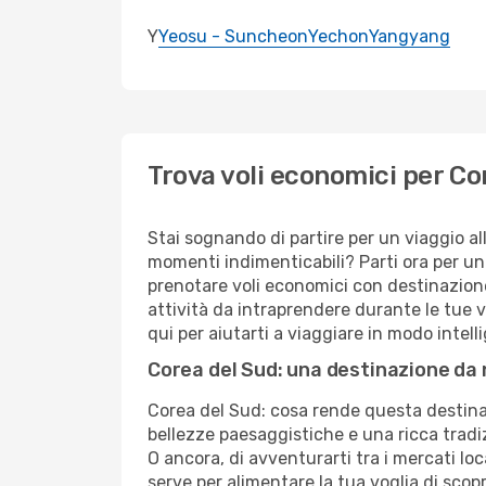
Y
Yeosu - Suncheon
Yechon
Yangyang
Trova voli economici per C
Stai sognando di partire per un viaggio al
momenti indimenticabili? Parti ora per un
prenotare voli economici con destinazion
attività da intraprendere durante le tue 
qui per aiutarti a viaggiare in modo intel
Corea del Sud: una destinazione da 
Corea del Sud: cosa rende questa destina
bellezze paesaggistiche e una ricca tradiz
O ancora, di avventurarti tra i mercati loca
serve per alimentare la tua voglia di scopr