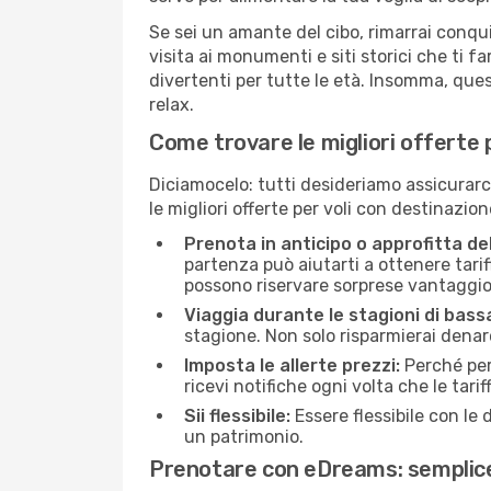
Se sei un amante del cibo, rimarrai conqui
visita ai monumenti e siti storici che ti f
divertenti per tutte le età. Insomma, que
relax.
Come trovare le migliori offerte 
Diciamocelo: tutti desideriamo assicurarci 
le migliori offerte per voli con destinazio
Prenota in anticipo o approfitta de
partenza può aiutarti a ottenere tariff
possono riservare sorprese vantaggio
Viaggia durante le stagioni di bass
stagione. Non solo risparmierai denar
Imposta le allerte prezzi:
Perché per
ricevi notifiche ogni volta che le tar
Sii flessibile:
Essere flessibile con le 
un patrimonio.
Prenotare con eDreams: semplice,