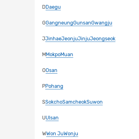
D
Daegu
G
Gangneung
Gunsan
Gwangju
J
Jinhae
Jeonju
Jinju
Jeongseok
M
Mokpo
Muan
O
Osan
P
Pohang
S
Sokcho
Samcheok
Suwon
U
Ulsan
W
Won Ju
Wonju