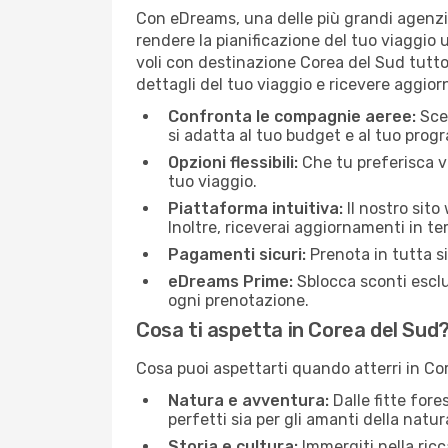
Con eDreams, una delle più grandi agenzie
rendere la pianificazione del tuo viaggio 
voli con destinazione Corea del Sud tutto 
dettagli del tuo viaggio e ricevere aggior
Confronta le compagnie aeree:
Sceg
si adatta al tuo budget e al tuo pro
Opzioni flessibili:
Che tu preferisca vo
tuo viaggio.
Piattaforma intuitiva:
Il nostro sito
Inoltre, riceverai aggiornamenti in t
Pagamenti sicuri:
Prenota in tutta s
eDreams Prime:
Sblocca sconti esclu
ogni prenotazione.
Cosa ti aspetta in Corea del Sud
Cosa puoi aspettarti quando atterri in Co
Natura e avventura:
Dalle fitte for
perfetti sia per gli amanti della natura
Storia e cultura:
Immergiti nella ricc