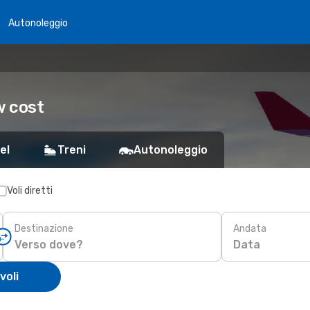
Autonoleggio
w cost
el
Treni
Autonoleggio
Voli diretti
Destinazione
Andata
Data
voli