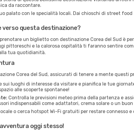
nica da raccontare.
tuo palato con le specialità locali. Dai chioschi di street foo
are verso questa destinazione?
 di prenotare un biglietto con destinazione Corea del Sud è p
ggi pittoreschi e la calorosa ospitalità ti faranno sentire co
lla tua quotidianità.
entura
azione Corea del Sud, assicurati di tenere a mente questi pr
 sui luoghi di interesse da visitare e pianifica le tue giornat
spazio alle scoperte spontanee!
nte:
Controlla le previsioni meteo prima della partenza e ass
sori indispensabili come adattatori, crema solare o un buon
ocale o cerca hotspot Wi-Fi gratuiti per restare connesso e 
 avventura oggi stesso!