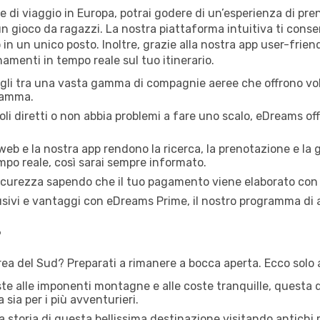
 di viaggio in Europa, potrai godere di un’esperienza di pr
un gioco da ragazzi. La nostra piattaforma intuitiva ti cons
in un unico posto. Inoltre, grazie alla nostra app user-friend
namenti in tempo reale sul tuo itinerario.
li tra una vasta gamma di compagnie aeree che offrono voli
gramma.
li diretti o non abbia problemi a fare uno scalo, eDreams of
 web e la nostra app rendono la ricerca, la prenotazione e la 
empo reale, così sarai sempre informato.
icurezza sapendo che il tuo pagamento viene elaborato con 
sivi e vantaggi con eDreams Prime, il nostro programma di 
?
rea del Sud? Preparati a rimanere a bocca aperta. Ecco solo 
este alle imponenti montagne e alle coste tranquille, questa
 sia per i più avventurieri.
a storia di questa bellissima destinazione visitando antichi