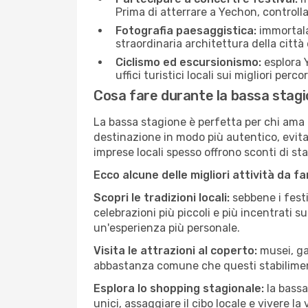
Prima di atterrare a Yechon, controlla 
Fotografia paesaggistica:
immortala 
straordinaria architettura della città 
Ciclismo ed escursionismo:
esplora Y
uffici turistici locali sui migliori perco
Cosa fare durante la bassa stag
La bassa stagione è perfetta per chi ama l
destinazione in modo più autentico, evitare
imprese locali spesso offrono sconti di st
Ecco alcune delle migliori attività da f
Scopri le tradizioni locali:
sebbene i festi
celebrazioni più piccoli e più incentrati 
un'esperienza più personale.
Visita le attrazioni al coperto:
musei, gal
abbastanza comune che questi stabilimen
Esplora lo shopping stagionale:
la bassa
unici, assaggiare il cibo locale e vivere la