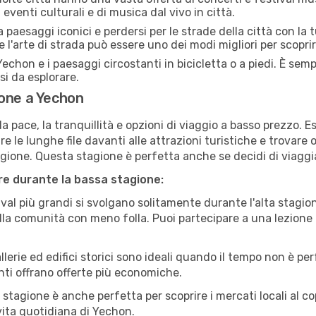
eventi culturali e di musica dal vivo in città.
paesaggi iconici e perdersi per le strade della città con la
e l'arte di strada può essere uno dei modi migliori per scopri
echon e i paesaggi circostanti in bicicletta o a piedi. È sem
rsi da esplorare.
ione a Yechon
a pace, la tranquillità e opzioni di viaggio a basso prezzo. 
 le lunghe file davanti alle attrazioni turistiche e trovare o
agione. Questa stagione è perfetta anche se decidi di viaggi
are durante la bassa stagione:
val più grandi si svolgano solitamente durante l'alta stagio
sulla comunità con meno folla. Puoi partecipare a una lezione 
lerie ed edifici storici sono ideali quando il tempo non è p
ti offrano offerte più economiche.
 stagione è anche perfetta per scoprire i mercati locali al c
 vita quotidiana di Yechon.