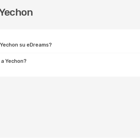
 Yechon
r Yechon su eDreams?
e a Yechon?