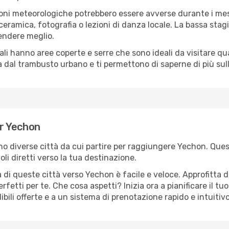
oni meteorologiche potrebbero essere avverse durante i mes
ramica, fotografia o lezioni di danza locale. La bassa stagi
rendere meglio.
cali hanno aree coperte e serre che sono ideali da visitare 
dal trambusto urbano e ti permettono di saperne di più sulla
er Yechon
ono diverse città da cui partire per raggiungere Yechon. Ques
i diretti verso la tua destinazione.
 di queste città verso Yechon è facile e veloce. Approfitta d
a perfetti per te. Che cosa aspetti? Inizia ora a pianificare il 
bili offerte e a un sistema di prenotazione rapido e intuitivo