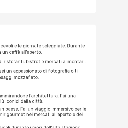
iacevoli e le giornate soleggiate. Durante
n un caffè all'aperto.
 ristoranti, bistrot e mercati alimentari.
 sei un appassionato di fotografia o ti
aesaggi mozzafiato.
 ammirandone l'architettura. Fai una
ù iconici della città.
 un paese. Fai un viaggio immersivo per le
nir gourmet nei mercati all'aperto e dei
cali durante i mesi dell'alta stagione.