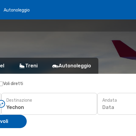
Autonoleggio
el
Treni
Autonoleggio
Voli diretti
Destinazione
Andata
Data
voli