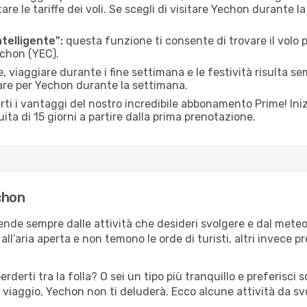
le tariffe dei voli. Se scegli di visitare Yechon durante la
ntelligente":
questa funzione ti consente di trovare il volo
echon (YEC).
 viaggiare durante i fine settimana e le festività risulta se
iare per Yechon durante la settimana.
ti i vantaggi del nostro incredibile abbonamento Prime! Inizi
ita di 15 giorni a partire dalla prima prenotazione.
echon
ende sempre dalle attività che desideri svolgere e dal mete
ll’aria aperta e non temono le orde di turisti, altri invece p
erderti tra la folla? O sei un tipo più tranquillo e preferisci
 viaggio, Yechon non ti deluderà. Ecco alcune attività da sv