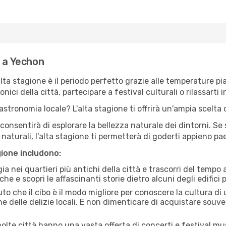
e a Yechon
'alta stagione è il periodo perfetto grazie alle temperature p
ici della città, partecipare a festival culturali o rilassarti i
stronomia locale? L'alta stagione ti offrirà un'ampia scelta di
i consentirà di esplorare la bellezza naturale dei dintorni. Se
e naturali, l'alta stagione ti permetterà di goderti appieno p
gione includono:
a nei quartieri più antichi della città e trascorri del tempo
he e scopri le affascinanti storie dietro alcuni degli edifici pi
uto che il cibo è il modo migliore per conoscere la cultura di
e delle delizie locali. E non dimenticare di acquistare souve
lte città hanno una vasta offerta di concerti e festival musi