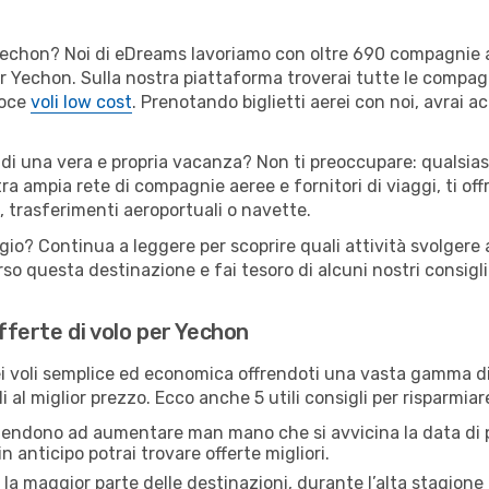
er Yechon? Noi di eDreams lavoriamo con oltre 690 compagnie
 per Yechon. Sulla nostra piattaforma troverai tutte le compa
loce
voli low cost
. Prenotando biglietti aerei con noi, avrai ac
 di una vera e propria vacanza? Non ti preoccupare: qualsias
tra ampia rete di compagnie aeree e fornitori di viaggi, ti of
, trasferimenti aeroportuali o navette.
ggio? Continua a leggere per scoprire quali attività svolgere 
o questa destinazione e fai tesoro di alcuni nostri consigli 
offerte di volo per Yechon
 voli semplice ed economica offrendoti una vasta gamma di 
i al miglior prezzo. Ecco anche 5 utili consigli per risparmia
 tendono ad aumentare man mano che si avvicina la data di p
in anticipo potrai trovare offerte migliori.
 la maggior parte delle destinazioni, durante l’alta stagione o 