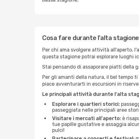
Cosa fare durante l'alta stagion
Per chi ama svolgere attività all'aperto, l
questa stagione potrai esplorare luoghi icon
Stai pensando di assaporare piatti della ga
Per gli amanti della natura, il bel tempo t
piace avventurarti in escursioni in riserv
Le principali attività durante l'alta sta
Esplorare i quartieri storici:
passeggi
passeggiata nelle principali aree storic
Visitare i mercati all'aperto:
è risap
tue papille gustative e assaggia alcun
pulci!
Partecipare a concerti e festival:
mo