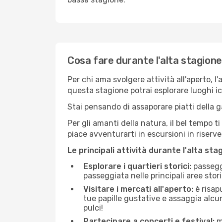
Cosa fare durante l'alta stagion
Per chi ama svolgere attività all'aperto, l
questa stagione potrai esplorare luoghi icon
Stai pensando di assaporare piatti della ga
Per gli amanti della natura, il bel tempo t
piace avventurarti in escursioni in riserv
Le principali attività durante l'alta sta
Esplorare i quartieri storici:
passeggi
passeggiata nelle principali aree storic
Visitare i mercati all'aperto:
è risap
tue papille gustative e assaggia alcun
pulci!
Partecipare a concerti e festival:
mo