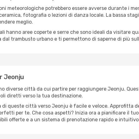
oni meteorologiche potrebbero essere avverse durante i mes
ramica, fotografia o lezioni di danza locale. La bassa stagi
rendere meglio.
cali hanno aree coperte e serre che sono ideali da visitare 
dal trambusto urbano e ti permettono di saperne di più sulla
er Jeonju
ono diverse città da cui partire per raggiungere Jeonju. Quest
i diretti verso la tua destinazione.
di queste città verso Jeonju è facile e veloce. Approfitta d
a perfetti per te. Che cosa aspetti? Inizia ora a pianificare il 
bili offerte e a un sistema di prenotazione rapido e intuitivo