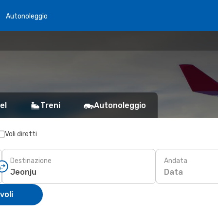
Autonoleggio
el
Treni
Autonoleggio
Voli diretti
Destinazione
Andata
Data
voli