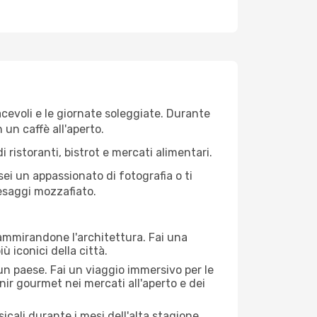
iacevoli e le giornate soleggiate. Durante
n un caffè all'aperto.
 ristoranti, bistrot e mercati alimentari.
 sei un appassionato di fotografia o ti
aesaggi mozzafiato.
 ammirandone l'architettura. Fai una
ù iconici della città.
 un paese. Fai un viaggio immersivo per le
nir gourmet nei mercati all'aperto e dei
cali durante i mesi dell'alta stagione.