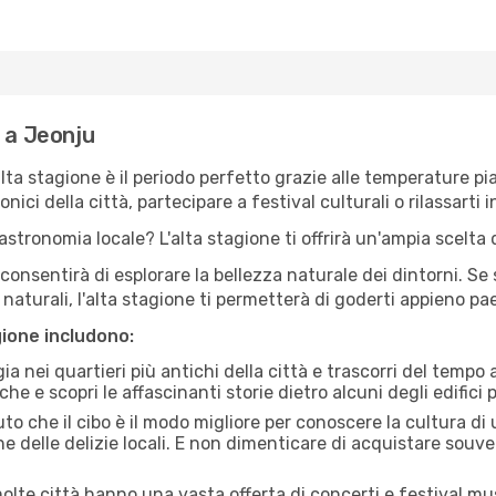
e a Jeonju
'alta stagione è il periodo perfetto grazie alle temperature p
ici della città, partecipare a festival culturali o rilassarti i
stronomia locale? L'alta stagione ti offrirà un'ampia scelta di
i consentirà di esplorare la bellezza naturale dei dintorni. Se
e naturali, l'alta stagione ti permetterà di goderti appieno p
gione includono:
a nei quartieri più antichi della città e trascorri del tempo
he e scopri le affascinanti storie dietro alcuni degli edifici pi
uto che il cibo è il modo migliore per conoscere la cultura di
e delle delizie locali. E non dimenticare di acquistare souve
lte città hanno una vasta offerta di concerti e festival musi