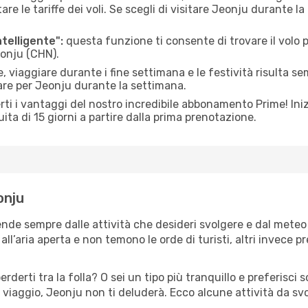
le tariffe dei voli. Se scegli di visitare Jeonju durante la
ntelligente":
questa funzione ti consente di trovare il volo
eonju (CHN).
 viaggiare durante i fine settimana e le festività risulta se
are per Jeonju durante la settimana.
ti i vantaggi del nostro incredibile abbonamento Prime! Inizi
ita di 15 giorni a partire dalla prima prenotazione.
onju
ende sempre dalle attività che desideri svolgere e dal mete
ll’aria aperta e non temono le orde di turisti, altri invece p
erderti tra la folla? O sei un tipo più tranquillo e preferisci
 viaggio, Jeonju non ti deluderà. Ecco alcune attività da sv