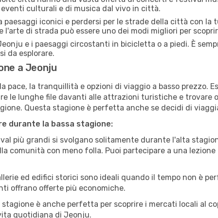
eventi culturali e di musica dal vivo in città.
paesaggi iconici e perdersi per le strade della città con la
e l'arte di strada può essere uno dei modi migliori per scopri
eonju e i paesaggi circostanti in bicicletta o a piedi. È sem
rsi da esplorare.
one a Jeonju
a pace, la tranquillità e opzioni di viaggio a basso prezzo. 
 le lunghe file davanti alle attrazioni turistiche e trovare o
agione. Questa stagione è perfetta anche se decidi di viaggi
are durante la bassa stagione:
val più grandi si svolgano solitamente durante l'alta stagio
sulla comunità con meno folla. Puoi partecipare a una lezione 
lerie ed edifici storici sono ideali quando il tempo non è p
ti offrano offerte più economiche.
 stagione è anche perfetta per scoprire i mercati locali al c
 vita quotidiana di Jeonju.