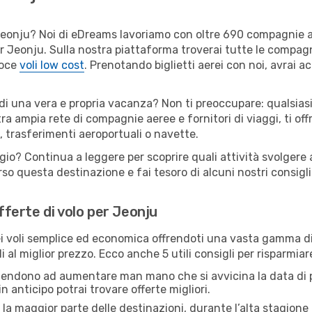
er Jeonju? Noi di eDreams lavoriamo con oltre 690 compagnie
 per Jeonju. Sulla nostra piattaforma troverai tutte le compa
loce
voli low cost
. Prenotando biglietti aerei con noi, avrai ac
 di una vera e propria vacanza? Non ti preoccupare: qualsiasi
tra ampia rete di compagnie aeree e fornitori di viaggi, ti of
, trasferimenti aeroportuali o navette.
gio? Continua a leggere per scoprire quali attività svolgere 
o questa destinazione e fai tesoro di alcuni nostri consigli 
offerte di volo per Jeonju
 voli semplice ed economica offrendoti una vasta gamma di 
i al miglior prezzo. Ecco anche 5 utili consigli per risparmia
 tendono ad aumentare man mano che si avvicina la data di p
in anticipo potrai trovare offerte migliori.
 la maggior parte delle destinazioni, durante l’alta stagione o 