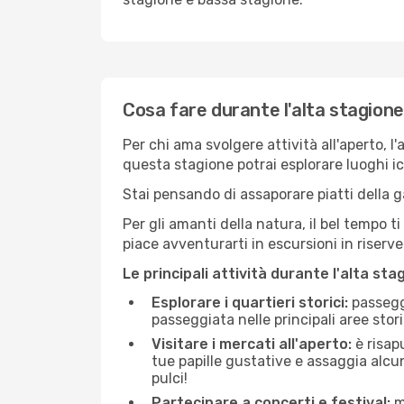
Cosa fare durante l'alta stagione
Per chi ama svolgere attività all'aperto, l
questa stagione potrai esplorare luoghi icon
Stai pensando di assaporare piatti della ga
Per gli amanti della natura, il bel tempo t
piace avventurarti in escursioni in riserv
Le principali attività durante l'alta sta
Esplorare i quartieri storici:
passeggi
passeggiata nelle principali aree storic
Visitare i mercati all'aperto:
è risap
tue papille gustative e assaggia alcun
pulci!
Partecipare a concerti e festival:
mo