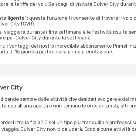
le tariffe dei voli. Se scegli di visitare Culver City duran
ntelligente":
questa funzione ti consente di trovare il volo
ulver City (CVR).
 viaggiare durante i fine settimana e le festività risulta se
are per Culver City durante la settimana.
ti i vantaggi del nostro incredibile abbonamento Prime! Inizi
ita di 15 giorni a partire dalla prima prenotazione.
lver City
y dipende sempre dalle attività che desideri svolgere e dal 
tempo all’aria aperta e non temono le orde di turisti, altri 
erderti tra la folla? O sei un tipo più tranquillo e preferisci
viaggio, Culver City non ti deluderà. Ecco alcune attività da