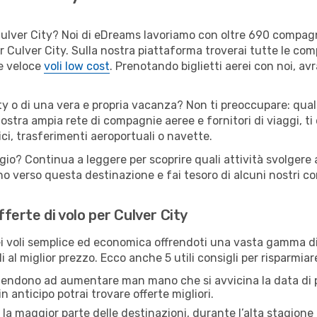
er Culver City? Noi di eDreams lavoriamo con oltre 690 compa
 per Culver City. Sulla nostra piattaforma troverai tutte le c
 e veloce
voli low cost
. Prenotando biglietti aerei con noi, avr
ty o di una vera e propria vacanza? Non ti preoccupare: qual
nostra ampia rete di compagnie aeree e fornitori di viaggi, ti
ci, trasferimenti aeroportuali o navette.
gio? Continua a leggere per scoprire quali attività svolgere 
o verso questa destinazione e fai tesoro di alcuni nostri con
fferte di volo per Culver City
 voli semplice ed economica offrendoti una vasta gamma di 
 al miglior prezzo. Ecco anche 5 utili consigli per risparmiar
 tendono ad aumentare man mano che si avvicina la data di p
in anticipo potrai trovare offerte migliori.
 la maggior parte delle destinazioni, durante l’alta stagione o 