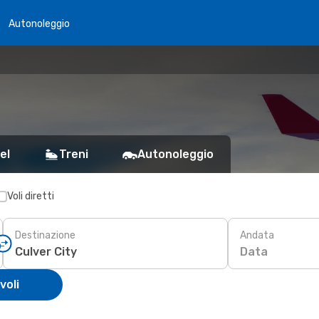
Autonoleggio
el
Treni
Autonoleggio
Voli diretti
Destinazione
Andata
Data
voli