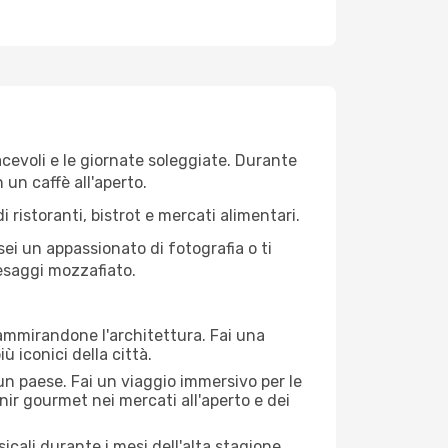
iacevoli e le giornate soleggiate. Durante
n un caffè all'aperto.
 ristoranti, bistrot e mercati alimentari.
 sei un appassionato di fotografia o ti
aesaggi mozzafiato.
 ammirandone l'architettura. Fai una
ù iconici della città.
 un paese. Fai un viaggio immersivo per le
nir gourmet nei mercati all'aperto e dei
cali durante i mesi dell'alta stagione.