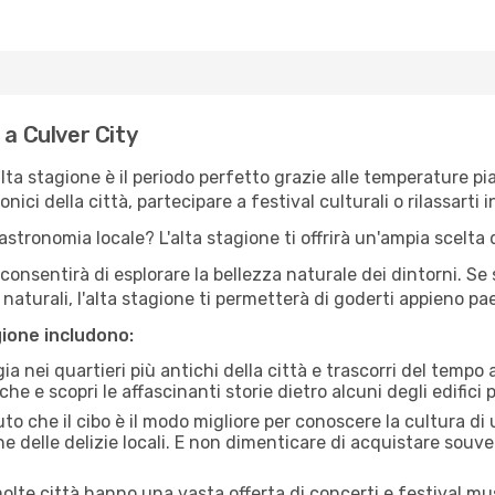
 a Culver City
'alta stagione è il periodo perfetto grazie alle temperature p
ici della città, partecipare a festival culturali o rilassarti i
stronomia locale? L'alta stagione ti offrirà un'ampia scelta di
i consentirà di esplorare la bellezza naturale dei dintorni. Se
e naturali, l'alta stagione ti permetterà di goderti appieno p
gione includono:
a nei quartieri più antichi della città e trascorri del tempo
he e scopri le affascinanti storie dietro alcuni degli edifici pi
uto che il cibo è il modo migliore per conoscere la cultura di
e delle delizie locali. E non dimenticare di acquistare souve
lte città hanno una vasta offerta di concerti e festival musi