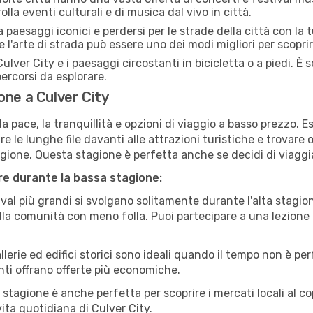
olla eventi culturali e di musica dal vivo in città.
paesaggi iconici e perdersi per le strade della città con la
e l'arte di strada può essere uno dei modi migliori per scopri
ulver City e i paesaggi circostanti in bicicletta o a piedi. 
 percorsi da esplorare.
one a Culver City
a pace, la tranquillità e opzioni di viaggio a basso prezzo. 
 le lunghe file davanti alle attrazioni turistiche e trovare o
agione. Questa stagione è perfetta anche se decidi di viaggi
are durante la bassa stagione:
val più grandi si svolgano solitamente durante l'alta stagio
sulla comunità con meno folla. Puoi partecipare a una lezione 
lerie ed edifici storici sono ideali quando il tempo non è p
ti offrano offerte più economiche.
 stagione è anche perfetta per scoprire i mercati locali al c
 vita quotidiana di Culver City.