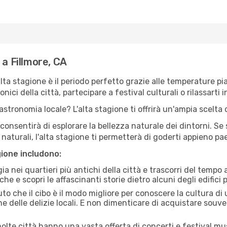
 a Fillmore, CA
'alta stagione è il periodo perfetto grazie alle temperature p
ici della città, partecipare a festival culturali o rilassarti i
stronomia locale? L'alta stagione ti offrirà un'ampia scelta di
i consentirà di esplorare la bellezza naturale dei dintorni. Se
e naturali, l'alta stagione ti permetterà di goderti appieno p
gione includono:
a nei quartieri più antichi della città e trascorri del tempo
he e scopri le affascinanti storie dietro alcuni degli edifici pi
uto che il cibo è il modo migliore per conoscere la cultura di
e delle delizie locali. E non dimenticare di acquistare souve
lte città hanno una vasta offerta di concerti e festival musi