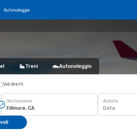
Autonoleggio
el
Treni
Autonoleggio
Voli diretti
Destinazione
Andata
Data
voli