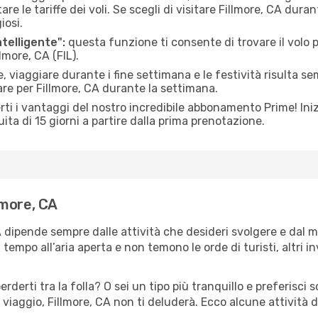
e tariffe dei voli. Se scegli di visitare Fillmore, CA duran
iosi.
ntelligente":
questa funzione ti consente di trovare il volo
lmore, CA (FIL).
 viaggiare durante i fine settimana e le festività risulta se
are per Fillmore, CA durante la settimana.
ti i vantaggi del nostro incredibile abbonamento Prime! Inizi
ita di 15 giorni a partire dalla prima prenotazione.
llmore, CA
CA dipende sempre dalle attività che desideri svolgere e dal 
tempo all’aria aperta e non temono le orde di turisti, altri 
erderti tra la folla? O sei un tipo più tranquillo e preferisci
viaggio, Fillmore, CA non ti deluderà. Ecco alcune attività d