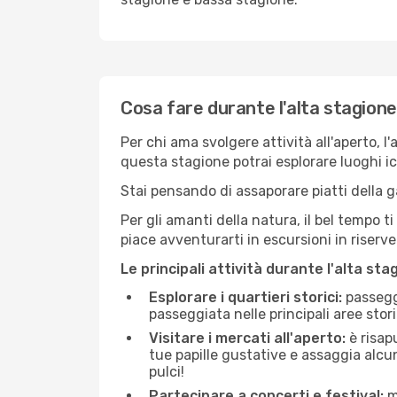
Cosa fare durante l'alta stagione
Per chi ama svolgere attività all'aperto, l
questa stagione potrai esplorare luoghi icon
Stai pensando di assaporare piatti della ga
Per gli amanti della natura, il bel tempo t
piace avventurarti in escursioni in riserv
Le principali attività durante l'alta sta
Esplorare i quartieri storici:
passeggi
passeggiata nelle principali aree storic
Visitare i mercati all'aperto:
è risap
tue papille gustative e assaggia alcun
pulci!
Partecipare a concerti e festival:
mo