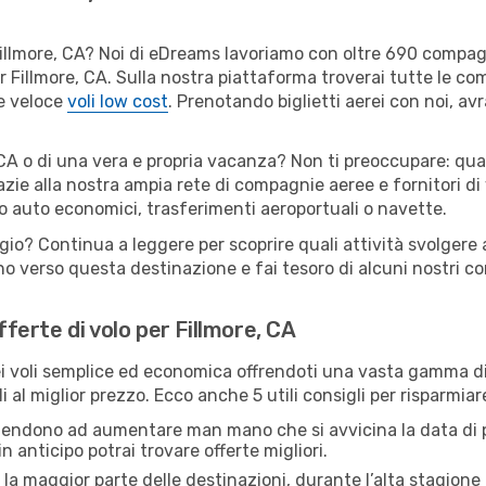
er Fillmore, CA? Noi di eDreams lavoriamo con oltre 690 comp
 per Fillmore, CA. Sulla nostra piattaforma troverai tutte le 
 e veloce
voli low cost
. Prenotando biglietti aerei con noi, avr
 CA o di una vera e propria vacanza? Non ti preoccupare: quals
zie alla nostra ampia rete di compagnie aeree e fornitori di v
io auto economici, trasferimenti aeroportuali o navette.
gio? Continua a leggere per scoprire quali attività svolgere a
o verso questa destinazione e fai tesoro di alcuni nostri con
fferte di volo per Fillmore, CA
 voli semplice ed economica offrendoti una vasta gamma di 
 al miglior prezzo. Ecco anche 5 utili consigli per risparmiar
 tendono ad aumentare man mano che si avvicina la data di p
in anticipo potrai trovare offerte migliori.
 la maggior parte delle destinazioni, durante l’alta stagione o 