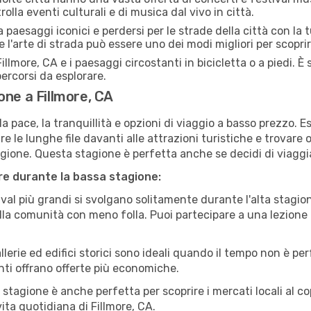
rolla eventi culturali e di musica dal vivo in città.
paesaggi iconici e perdersi per le strade della città con la
e l'arte di strada può essere uno dei modi migliori per scopri
illmore, CA e i paesaggi circostanti in bicicletta o a piedi.
 percorsi da esplorare.
one a Fillmore, CA
a pace, la tranquillità e opzioni di viaggio a basso prezzo. 
 le lunghe file davanti alle attrazioni turistiche e trovare o
agione. Questa stagione è perfetta anche se decidi di viaggi
are durante la bassa stagione:
val più grandi si svolgano solitamente durante l'alta stagio
sulla comunità con meno folla. Puoi partecipare a una lezione 
lerie ed edifici storici sono ideali quando il tempo non è p
ti offrano offerte più economiche.
 stagione è anche perfetta per scoprire i mercati locali al c
 vita quotidiana di Fillmore, CA.