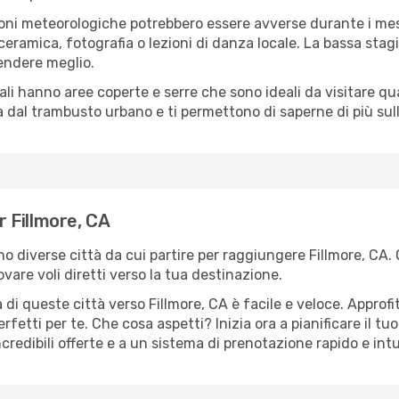
oni meteorologiche potrebbero essere avverse durante i mes
ramica, fotografia o lezioni di danza locale. La bassa stagi
rendere meglio.
cali hanno aree coperte e serre che sono ideali da visitare 
dal trambusto urbano e ti permettono di saperne di più sulla
r Fillmore, CA
ono diverse città da cui partire per raggiungere Fillmore, CA.
vare voli diretti verso la tua destinazione.
di queste città verso Fillmore, CA è facile e veloce. Approfi
a perfetti per te. Che cosa aspetti? Inizia ora a pianificare il 
ncredibili offerte e a un sistema di prenotazione rapido e intu