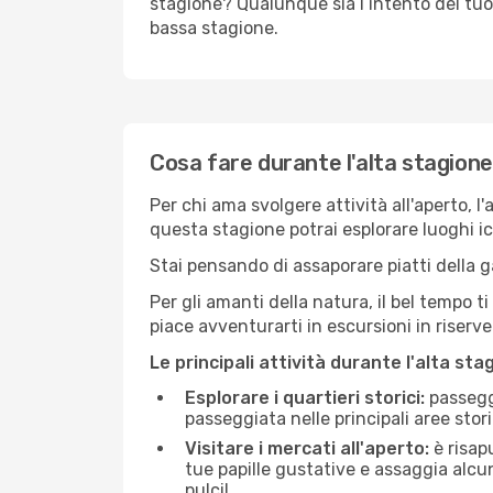
stagione? Qualunque sia l’intento del tuo
bassa stagione.
Cosa fare durante l'alta stagion
Per chi ama svolgere attività all'aperto, l
questa stagione potrai esplorare luoghi icon
Stai pensando di assaporare piatti della ga
Per gli amanti della natura, il bel tempo t
piace avventurarti in escursioni in riserv
Le principali attività durante l'alta sta
Esplorare i quartieri storici:
passeggi
passeggiata nelle principali aree storic
Visitare i mercati all'aperto:
è risap
tue papille gustative e assaggia alcun
pulci!