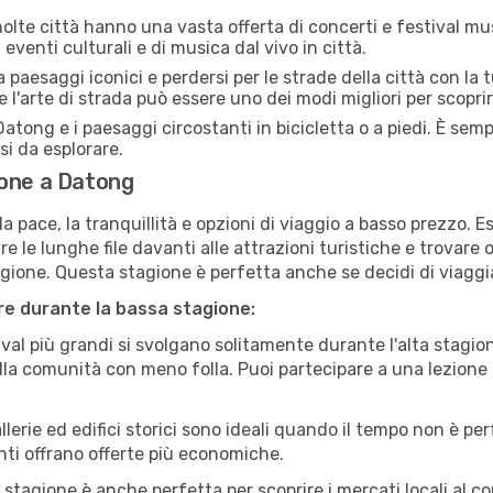
lte città hanno una vasta offerta di concerti e festival musi
eventi culturali e di musica dal vivo in città.
paesaggi iconici e perdersi per le strade della città con la
e l'arte di strada può essere uno dei modi migliori per scopri
atong e i paesaggi circostanti in bicicletta o a piedi. È sem
rsi da esplorare.
ione a Datong
a pace, la tranquillità e opzioni di viaggio a basso prezzo. 
 le lunghe file davanti alle attrazioni turistiche e trovare o
agione. Questa stagione è perfetta anche se decidi di viaggi
are durante la bassa stagione:
val più grandi si svolgano solitamente durante l'alta stagio
sulla comunità con meno folla. Puoi partecipare a una lezione 
lerie ed edifici storici sono ideali quando il tempo non è p
ti offrano offerte più economiche.
 stagione è anche perfetta per scoprire i mercati locali al c