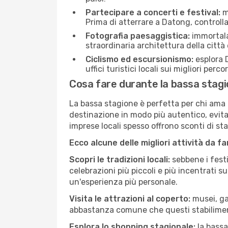
Partecipare a concerti e festival:
mo
Prima di atterrare a Datong, controlla 
Fotografia paesaggistica:
immortala 
straordinaria architettura della città 
Ciclismo ed escursionismo:
esplora D
uffici turistici locali sui migliori perco
Cosa fare durante la bassa stag
La bassa stagione è perfetta per chi ama l
destinazione in modo più autentico, evitare
imprese locali spesso offrono sconti di st
Ecco alcune delle migliori attività da f
Scopri le tradizioni locali:
sebbene i festi
celebrazioni più piccoli e più incentrati 
un'esperienza più personale.
Visita le attrazioni al coperto:
musei, gal
abbastanza comune che questi stabilimen
Esplora lo shopping stagionale:
la bassa