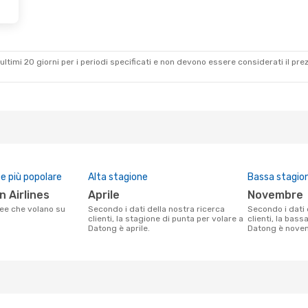
ultimi 20 giorni per i periodi specificati e non devono essere considerati il ​​pre
 più popolare
Alta stagione
Bassa stagio
n Airlines
aprile
novembre
Secondo i dati della nostra ricerca
Secondo i dati della nostra ricerca
clienti, la stagione di punta per volare a
clienti, la bass
Datong è aprile.
Datong è nove