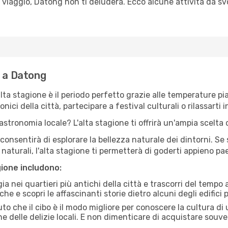
 viaggio, Datong non ti deluderà. Ecco alcune attività da sv
e a Datong
'alta stagione è il periodo perfetto grazie alle temperature p
ici della città, partecipare a festival culturali o rilassarti i
stronomia locale? L'alta stagione ti offrirà un'ampia scelta di
i consentirà di esplorare la bellezza naturale dei dintorni. Se
e naturali, l'alta stagione ti permetterà di goderti appieno p
gione includono:
a nei quartieri più antichi della città e trascorri del tempo
he e scopri le affascinanti storie dietro alcuni degli edifici pi
uto che il cibo è il modo migliore per conoscere la cultura di
e delle delizie locali. E non dimenticare di acquistare souve