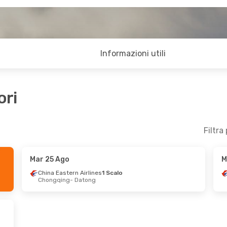
Informazioni utili
ori
Filtra
Mar 25 Ago
M
 12 Ago
Ven 28 Ago
- Ven 4 Set
China Eastern Airlines
1 Scalo
Chongqing
- Datong
i
ITA Airways
2 Scali
Catania
- Datong
s
1 Scalo
Juneyao Airlines
2 Scali
Datong
- Catania