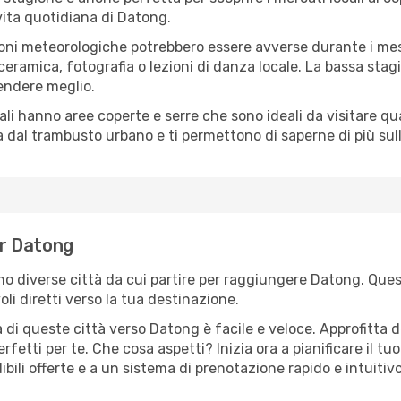
 vita quotidiana di Datong.
oni meteorologiche potrebbero essere avverse durante i mes
ramica, fotografia o lezioni di danza locale. La bassa stagi
rendere meglio.
cali hanno aree coperte e serre che sono ideali da visitare 
dal trambusto urbano e ti permettono di saperne di più sulla
er Datong
ono diverse città da cui partire per raggiungere Datong. Ques
i diretti verso la tua destinazione.
 di queste città verso Datong è facile e veloce. Approfitta d
a perfetti per te. Che cosa aspetti? Inizia ora a pianificare il 
bili offerte e a un sistema di prenotazione rapido e intuitivo