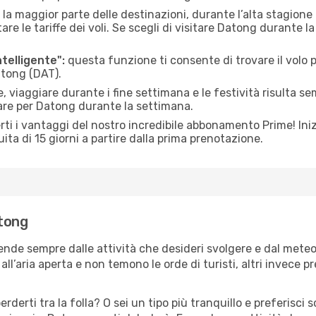
 la maggior parte delle destinazioni, durante l’alta stagione o 
le tariffe dei voli. Se scegli di visitare Datong durante la
ntelligente":
questa funzione ti consente di trovare il volo
atong (DAT).
 viaggiare durante i fine settimana e le festività risulta se
iare per Datong durante la settimana.
ti i vantaggi del nostro incredibile abbonamento Prime! Inizi
ita di 15 giorni a partire dalla prima prenotazione.
atong
ende sempre dalle attività che desideri svolgere e dal mete
ll’aria aperta e non temono le orde di turisti, altri invece p
erderti tra la folla? O sei un tipo più tranquillo e preferisci