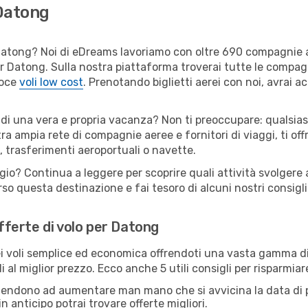
 Datong
er Datong? Noi di eDreams lavoriamo con oltre 690 compagnie
 per Datong. Sulla nostra piattaforma troverai tutte le compa
loce
voli low cost
. Prenotando biglietti aerei con noi, avrai ac
 di una vera e propria vacanza? Non ti preoccupare: qualsias
tra ampia rete di compagnie aeree e fornitori di viaggi, ti of
, trasferimenti aeroportuali o navette.
ggio? Continua a leggere per scoprire quali attività svolgere 
o questa destinazione e fai tesoro di alcuni nostri consigli 
offerte di volo per Datong
 voli semplice ed economica offrendoti una vasta gamma di 
i al miglior prezzo. Ecco anche 5 utili consigli per risparmia
 tendono ad aumentare man mano che si avvicina la data di p
in anticipo potrai trovare offerte migliori.