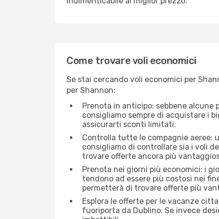
indimenticabile al miglior prezzo.
Come trovare voli economici
Se stai cercando voli economici per Shann
per Shannon:
Prenota in anticipo: sebbene alcune p
consigliamo sempre di acquistare i big
assicurarti sconti limitati.
Controlla tutte le compagnie aeree: un
consigliamo di controllare sia i voli de
trovare offerte ancora più vantaggios
Prenota nei giorni più economici: i gi
tendono ad essere più costosi nei fin
permetterà di trovare offerte più van
Esplora le offerte per le vacanze citt
fuoriporta da Dublino. Se invece desi