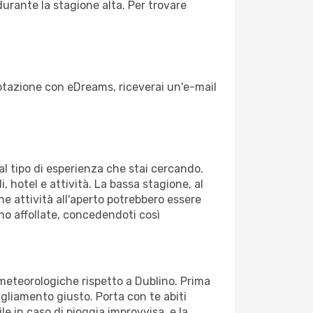
durante la stagione alta. Per trovare
enotazione con eDreams, riceverai un'e-mail
dal tipo di esperienza che stai cercando.
, hotel e attività. La bassa stagione, al
ne attività all'aperto potrebbero essere
no affollate, concedendoti così
 meteorologiche rispetto a Dublino. Prima
bigliamento giusto. Porta con te abiti
le in caso di pioggia improvvisa, e la