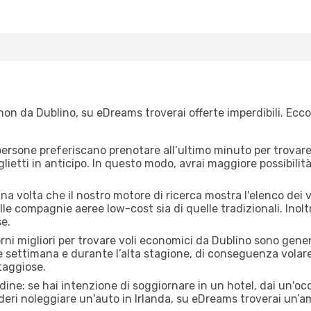
on da Dublino, su eDreams troverai offerte imperdibili. Ecco
ersone preferiscano prenotare all’ultimo minuto per trovare 
lietti in anticipo. In questo modo, avrai maggiore possibilit
a volta che il nostro motore di ricerca mostra l'elenco dei v
lle compagnie aeree low-cost sia di quelle tradizionali. Inoltre
e.
orni migliori per trovare voli economici da Dublino sono gener
e settimana e durante l’alta stagione, di conseguenza volar
taggiose.
adine: se hai intenzione di soggiornare in un hotel, dai un'o
deri noleggiare un'auto in Irlanda, su eDreams troverai un’am