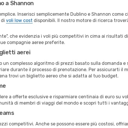
no a Shannon
emplice. Inserisci semplicemente Dublino e Shannon come cit
 di
voli low cost
disponibili. Il nostro motore di ricerca troverà
e", che evidenzia i voli più competitivi in cima ai risultati di
 tue compagnie aeree preferite.
lietti aerei
ndo un complesso algoritmo di prezzi basato sulla domanda e su
are durante il processo di prenotazione. Per assicurarti il mi
na trovi un biglietto aereo che si adatta al tuo budget.
ime
a offerte esclusive e risparmiare centinaia di euro su voli
omunità di membri di viaggi del mondo e scopri tutti i vantag
reams
ezzi competitivi. Anche se possono essere più costosi, offr