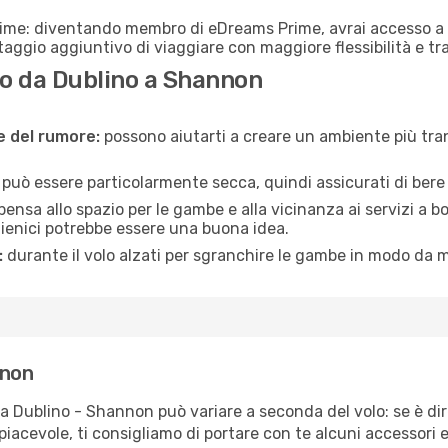
rime: diventando membro di eDreams Prime, avrai accesso a f
taggio aggiuntivo di viaggiare con maggiore flessibilità e tra
o da Dublino a Shannon
ne del rumore:
possono aiutarti a creare un ambiente più tran
a può essere particolarmente secca, quindi assicurati di bere 
pensa allo spazio per le gambe e alla vicinanza ai servizi a 
igienici potrebbe essere una buona idea.
:
durante il volo alzati per sgranchire le gambe in modo da m
nnon
ta Dublino - Shannon può variare a seconda del volo: se è dir
iacevole, ti consigliamo di portare con te alcuni accessori e