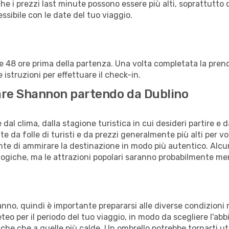
che i prezzi last minute possono essere più alti, soprattutto 
lessibile con le date del tuo viaggio.
alle 48 ore prima della partenza. Una volta completata la pr
istruzioni per effettuare il check-in.
itare Shannon partendo da Dublino
al clima, dalla stagione turistica in cui desideri partire e 
e da folle di turisti e da prezzi generalmente più alti per voli
sente di ammirare la destinazione in modo più autentico. Alcu
logiche, ma le attrazioni popolari saranno probabilmente me
anno, quindi è importante prepararsi alle diverse condizioni
meteo per il periodo del tuo viaggio, in modo da scegliere l'ab
sche che a quelle più calde. Un ombrello potrebbe tornarti uti