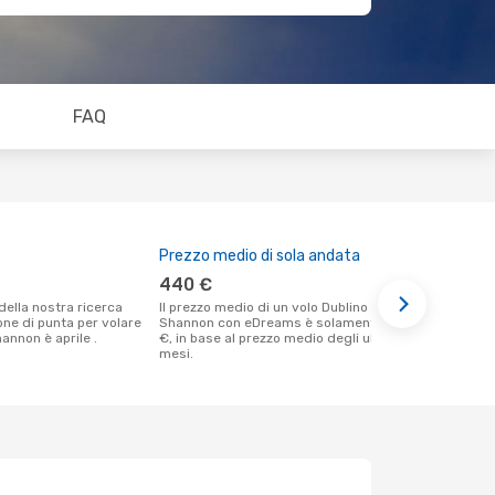
FAQ
Prezzo medio di sola andata
Il miglior
440 €
marzo
Il prezzo medio di un volo Dublino -
Secondo i nostri dati reali agosto è il
ione di punta per volare
Shannon con eDreams è solamente 440
momento più
annon è aprile .
€, in base al prezzo medio degli ultimi
un volo per
mesi.
Dublino