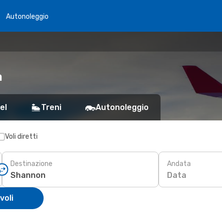
Autonoleggio
a
el
Treni
Autonoleggio
Voli diretti
Destinazione
Andata
Data
voli