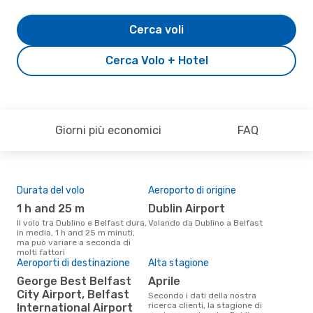
Cerca voli
Cerca Volo + Hotel
Giorni più economici
FAQ
Durata del volo
Aeroporto di origine
Pre
1 h and 25 m
Dublin Airport
2
Il volo tra Dublino e Belfast dura,
Volando da Dublino a Belfast
Il prezzo medio di un volo
in media, 1 h and 25 m minuti,
Dubl
ma può variare a seconda di
sola
molti fattori
prez
Aeroporti di destinazione
Alta stagione
George Best Belfast
aprile
City Airport, Belfast
Secondo i dati della nostra
ricerca clienti, la stagione di
International Airport