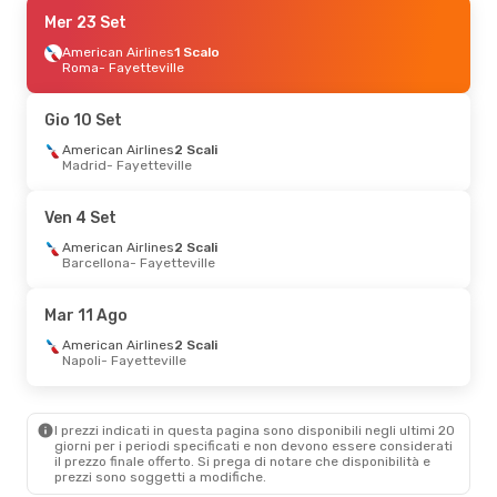
Dom 16 Ago
Mer 23 Set
- Sab 22 Ago
American Airlines
American Airlines
1 Scalo
1 Scalo
Los Angeles
Roma
- Fayetteville
- Fayetteville
American Airlines
1 Scalo
Fayetteville
- Los Angeles
Gio 10 Set
Ven 28 Ago
American Airlines
- Sab 5 Set
2 Scali
Madrid
- Fayetteville
American Airlines
2 Scali
Milano
- Fayetteville
American Airlines
2 Scali
Ven 4 Set
Fayetteville
- Milano
American Airlines
2 Scali
Barcellona
- Fayetteville
Mar 11 Ago
American Airlines
2 Scali
Napoli
- Fayetteville
I prezzi indicati in questa pagina sono disponibili negli ultimi 20
giorni per i periodi specificati e non devono essere considerati
il ​​prezzo finale offerto. Si prega di notare che disponibilità e
prezzi sono soggetti a modifiche.