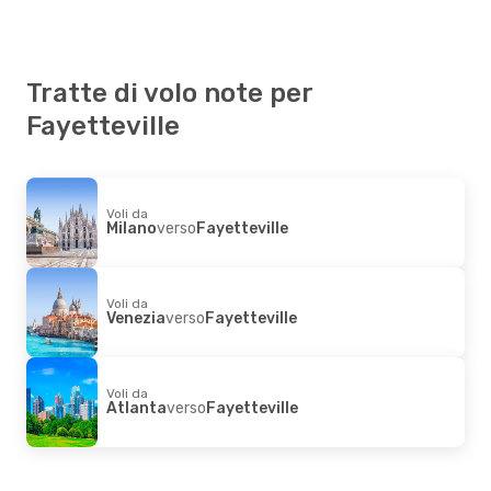
Tratte di volo note per
Fayetteville
Voli da
Milano
verso
Fayetteville
Voli da
Venezia
verso
Fayetteville
Voli da
Atlanta
verso
Fayetteville