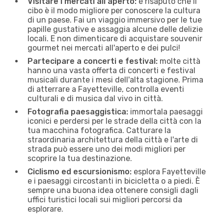
Visitare i mercati all'aperto:
è risaputo che il
cibo è il modo migliore per conoscere la cultura
di un paese. Fai un viaggio immersivo per le tue
papille gustative e assaggia alcune delle delizie
locali. E non dimenticare di acquistare souvenir
gourmet nei mercati all'aperto e dei pulci!
Partecipare a concerti e festival:
molte città
hanno una vasta offerta di concerti e festival
musicali durante i mesi dell'alta stagione. Prima
di atterrare a Fayetteville, controlla eventi
culturali e di musica dal vivo in città.
Fotografia paesaggistica:
immortala paesaggi
iconici e perdersi per le strade della città con la
tua macchina fotografica. Catturare la
straordinaria architettura della città e l'arte di
strada può essere uno dei modi migliori per
scoprire la tua destinazione.
Ciclismo ed escursionismo:
esplora Fayetteville
e i paesaggi circostanti in bicicletta o a piedi. È
sempre una buona idea ottenere consigli dagli
uffici turistici locali sui migliori percorsi da
esplorare.