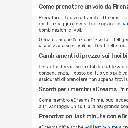
Come prenotare un volo da Firenz
Prenotare il tuo volo tramite eDreams è s
del tuo viaggio e cerca tra le opzioni di
vo
combinazioni di voli.
Offriamo anche l'opzione "Scelta intelligent
visualizzare solo i voli per Tivat delle tu
Cambiamenti di prezzo sui tuoi big
Le tariffe dei voli sono stabilite utilizza
conseguenza, il costo del tuo volo può vari
assicurati di prenotare non appena trovi u
Sconti per i membri eDreams Pr
Come membro eDreams Prime, puoi accedere 
altri vantaggi. Unisciti alla più grande c
Prenotazioni last minute con eD
eDreams offre anche
voli last minute
a pr