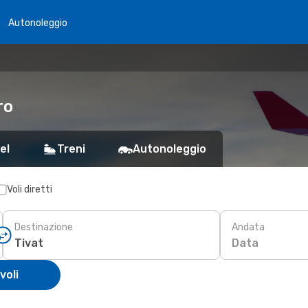
Autonoleggio
ro
el
Treni
Autonoleggio
Voli diretti
Destinazione
Andata
Data
voli