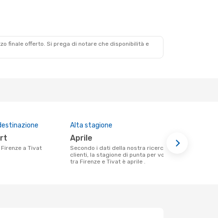
zzo finale offerto. Si prega di notare che disponibilità e
destinazione
Alta stagione
Prezzo med
ort
aprile
415 €
a Firenze a Tivat
Secondo i dati della nostra ricerca
Il prezzo medio di un volo Firenze - Tivat
clienti, la stagione di punta per volare
con eDreams
tra Firenze e Tivat è aprile .
base al prez