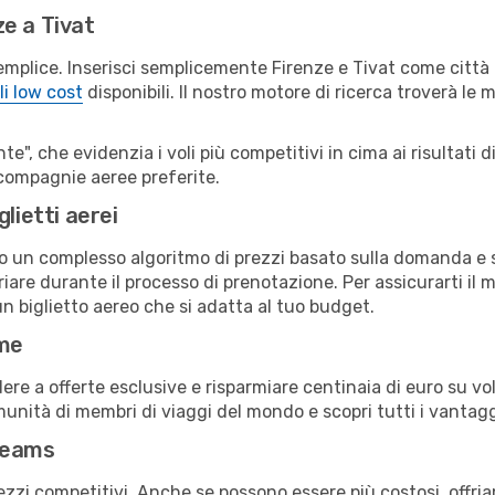
e a Tivat
emplice. Inserisci semplicemente Firenze e Tivat come città 
li low cost
disponibili. Il nostro motore di ricerca troverà le mi
e", che evidenzia i voli più competitivi in cima ai risultati di
e compagnie aeree preferite.
lietti aerei
ndo un complesso algoritmo di prezzi basato sulla domanda e su
are durante il processo di prenotazione. Per assicurarti il mi
n biglietto aereo che si adatta al tuo budget.
ime
a offerte esclusive e risparmiare centinaia di euro su voli
omunità di membri di viaggi del mondo e scopri tutti i vantag
reams
ezzi competitivi. Anche se possono essere più costosi, offr