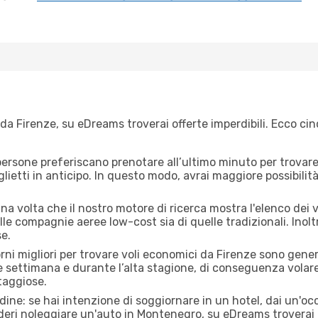
da Firenze, su eDreams troverai offerte imperdibili. Ecco cin
ersone preferiscano prenotare all’ultimo minuto per trovare 
lietti in anticipo. In questo modo, avrai maggiore possibilit
 volta che il nostro motore di ricerca mostra l'elenco dei vol
lle compagnie aeree low-cost sia di quelle tradizionali. Inoltre
e.
orni migliori per trovare voli economici da Firenze sono gener
e settimana e durante l’alta stagione, di conseguenza volar
taggiose.
adine: se hai intenzione di soggiornare in un hotel, dai un'o
deri noleggiare un'auto in Montenegro, su eDreams troverai 