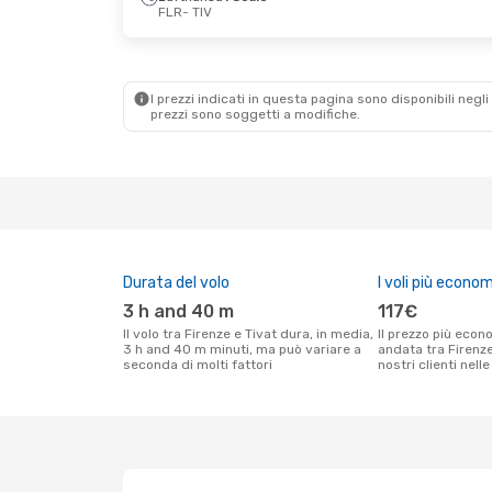
FLR
- TIV
Sab 12 Set
- Lun 14 Set
Lufthansa
2 Scali
FLR
- TIV
Air Serbia
1 Scalo
I prezzi indicati in questa pagina sono disponibili negli 
TIV
- FLR
prezzi sono soggetti a modifiche.
Durata del volo
I voli più econom
3 h and 40 m
117€
Il volo tra Firenze e Tivat dura, in media,
Il prezzo più economico per un volo solo
3 h and 40 m minuti, ma può variare a
andata tra Firenze
seconda di molti fattori
nostri clienti nell