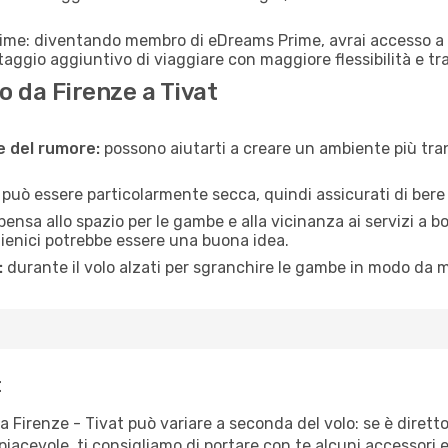
rime: diventando membro di eDreams Prime, avrai accesso a f
taggio aggiuntivo di viaggiare con maggiore flessibilità e tra
 da Firenze a Tivat
ne del rumore:
possono aiutarti a creare un ambiente più tran
a può essere particolarmente secca, quindi assicurati di bere 
pensa allo spazio per le gambe e alla vicinanza ai servizi a 
igienici potrebbe essere una buona idea.
:
durante il volo alzati per sgranchire le gambe in modo da m
t
a Firenze - Tivat può variare a seconda del volo: se è dirett
iacevole, ti consigliamo di portare con te alcuni accessori e