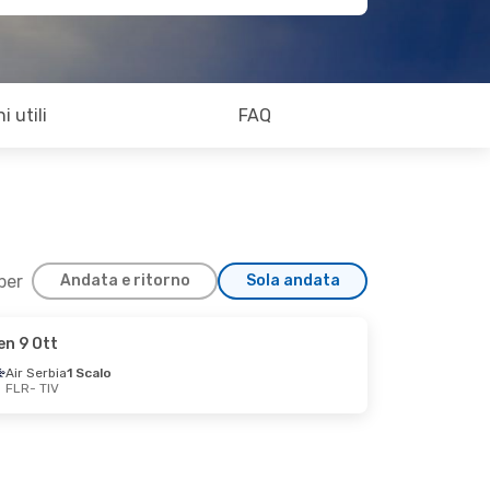
i utili
FAQ
 per
Andata e ritorno
Sola andata
en 9 Ott
Air Serbia
1 Scalo
FLR
- TIV