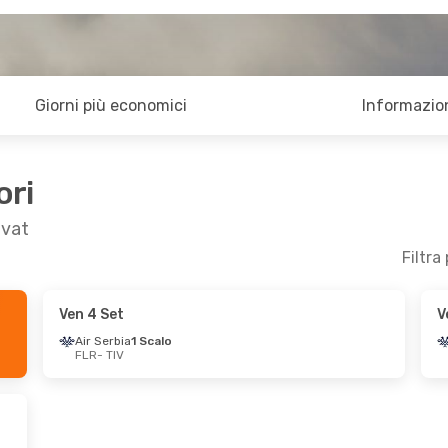
Giorni più economici
Informazion
ori
ivat
Filtra
Ven 4 Set
V
o
- Gio 3 Set
Lun 12 Ott
- Mer 21 Ott
Air Serbia
1 Scalo
FLR
- TIV
1 Scalo
Air Serbia
1 Scalo
FLR
- TIV
1 Scalo
Air Serbia
2 Scali
TIV
- FLR