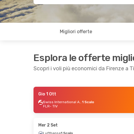
Migliori offerte
Esplora le offerte migli
Scopri i voli più economici da Firenze a T
Gio 1 Ott
Gio 1 Ott
- Lun 5 Ott
Ven 28 Ag
Swiss International Air Lines
1 Scalo
FLR
- TIV
Swiss International Air Lines
Air Serbia
1 Scalo
FLR
- TIV
FLR
- TIV
Air Serbia
Austrian Airlines
1 Scalo
TIV
- FLR
TIV
- FLR
Mer 2 Set
Lufthansa
1 Scalo