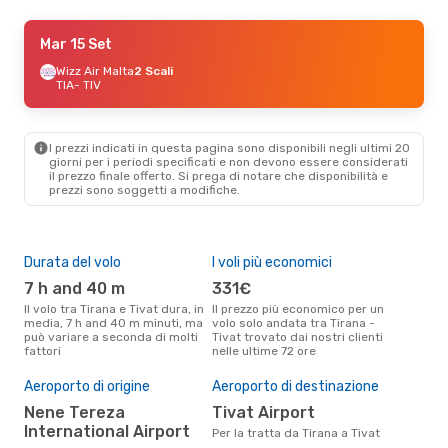
Gio 10 Set
Mar 15 Set
- Ven 11 Set
Air Serbia
Wizz Air Malta
1 Scalo
2 Scali
TIA
TIA
- TIV
- TIV
Air Serbia
1 Scalo
TIV
- TIA
I prezzi indicati in questa pagina sono disponibili negli ultimi 20
giorni per i periodi specificati e non devono essere considerati
il ​​prezzo finale offerto. Si prega di notare che disponibilità e
prezzi sono soggetti a modifiche.
Durata del volo
I voli più economici
Alt
7 h and 40 m
331€
ap
Il volo tra Tirana e Tivat dura, in
Il prezzo più economico per un
Secondo i dati della nostra
media, 7 h and 40 m minuti, ma
volo solo andata tra Tirana -
rice
può variare a seconda di molti
Tivat trovato dai nostri clienti
punt
fattori
nelle ultime 72 ore
Tiva
Il 
pre
Aeroporto di origine
Aeroporto di destinazione
a
Nene Tereza
Tivat Airport
International Airport
Secondo i nostri dati reali
Per la tratta da Tirana a Tivat
set