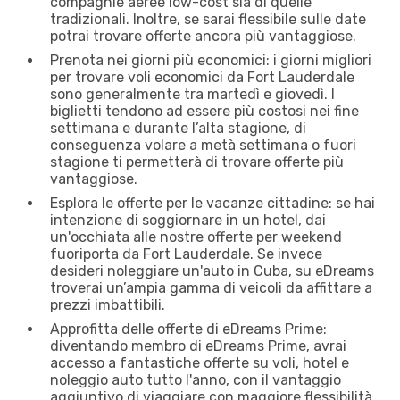
compagnie aeree low-cost sia di quelle
tradizionali. Inoltre, se sarai flessibile sulle date
potrai trovare offerte ancora più vantaggiose.
Prenota nei giorni più economici: i giorni migliori
per trovare voli economici da Fort Lauderdale
sono generalmente tra martedì e giovedì. I
biglietti tendono ad essere più costosi nei fine
settimana e durante l’alta stagione, di
conseguenza volare a metà settimana o fuori
stagione ti permetterà di trovare offerte più
vantaggiose.
Esplora le offerte per le vacanze cittadine: se hai
intenzione di soggiornare in un hotel, dai
un'occhiata alle nostre offerte per weekend
fuoriporta da Fort Lauderdale. Se invece
desideri noleggiare un'auto in Cuba, su eDreams
troverai un’ampia gamma di veicoli da affittare a
prezzi imbattibili.
Approfitta delle offerte di eDreams Prime:
diventando membro di eDreams Prime, avrai
accesso a fantastiche offerte su voli, hotel e
noleggio auto tutto l'anno, con il vantaggio
aggiuntivo di viaggiare con maggiore flessibilità