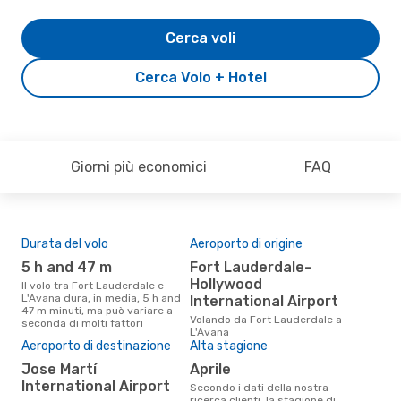
Cerca voli
Cerca Volo + Hotel
Giorni più economici
FAQ
Durata del volo
Aeroporto di origine
Pre
5 h and 47 m
Fort Lauderdale–
2
Hollywood
Il volo tra Fort Lauderdale e
Il prezzo medio di un volo Fort
L'Avana dura, in media, 5 h and
Lau
International Airport
47 m minuti, ma può variare a
eDr
Volando da Fort Lauderdale a
seconda di molti fattori
base
L'Avana
mes
Aeroporto di destinazione
Alta stagione
Jose Martí
aprile
International Airport
Secondo i dati della nostra
ricerca clienti, la stagione di