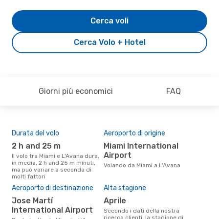
Cerca voli
Cerca Volo + Hotel
Giorni più economici
FAQ
Durata del volo
Aeroporto di origine
Com
ope
2 h and 25 m
Miami International
A
Airport
Il volo tra Miami e L'Avana dura,
in media, 2 h and 25 m minuti,
Le compagnie aeree che volano
Volando da Miami a L'Avana
ma può variare a seconda di
tra 
molti fattori
Il 
Aeroporto di destinazione
Alta stagione
pre
Jose Martí
aprile
d
International Airport
Secondo i dati della nostra
Secondo i nostri dati reali
ricerca clienti, la stagione di