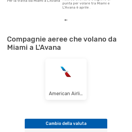
Per la tratta da Miami a L'Avana
otto
punta per volare tra Miami e
gett
L'Avana è aprile .
per
Compagnie aeree che volano da
Miami a L'Avana
American Airlines
Cambio della valuta