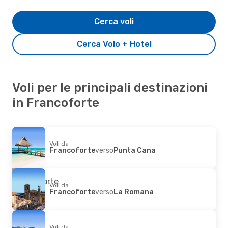
Cerca voli
Cerca Volo + Hotel
Voli per le principali destinazioni
in Francoforte
Voli da
Francoforte
verso
Punta Cana
Voli da
Francoforte
verso
La Romana
Voli da