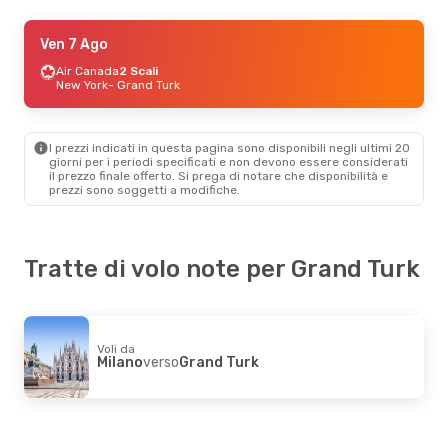
Gio 8 Ott
Ven 7 Ago
- Dom 11 Ott
British Airways
Air Canada
2 Scali
2 Scali
Nizza
New York
- Grand Turk
- Grand Turk
InterCaribbean Airways
2 Scali
Grand Turk
- Nizza
I prezzi indicati in questa pagina sono disponibili negli ultimi 20
Mer 19 Ago
- Dom 23 Ago
giorni per i periodi specificati e non devono essere considerati
il ​​prezzo finale offerto. Si prega di notare che disponibilità e
British Airways
2 Scali
prezzi sono soggetti a modifiche.
Roma
- Grand Turk
InterCaribbean Airways
2 Scali
Grand Turk
- Roma
Tratte di volo note per Grand Turk
Voli da
Milano
verso
Grand Turk