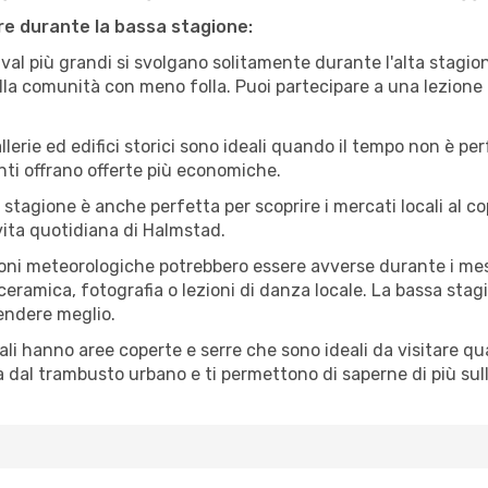
are durante la bassa stagione:
val più grandi si svolgano solitamente durante l'alta stagio
sulla comunità con meno folla. Puoi partecipare a una lezione 
lerie ed edifici storici sono ideali quando il tempo non è p
ti offrano offerte più economiche.
 stagione è anche perfetta per scoprire i mercati locali al c
a vita quotidiana di Halmstad.
oni meteorologiche potrebbero essere avverse durante i mes
ramica, fotografia o lezioni di danza locale. La bassa stagi
rendere meglio.
cali hanno aree coperte e serre che sono ideali da visitare 
dal trambusto urbano e ti permettono di saperne di più sulla