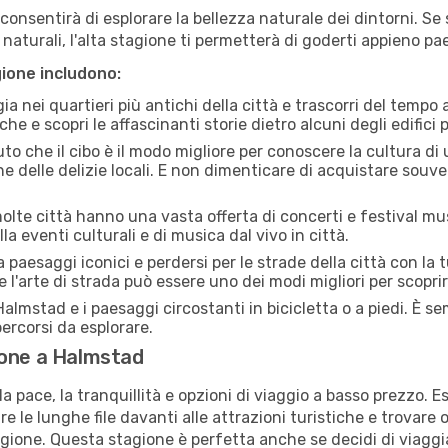
i consentirà di esplorare la bellezza naturale dei dintorni. Se
e naturali, l'alta stagione ti permetterà di goderti appieno p
gione includono:
a nei quartieri più antichi della città e trascorri del tempo
he e scopri le affascinanti storie dietro alcuni degli edifici pi
uto che il cibo è il modo migliore per conoscere la cultura di
e delle delizie locali. E non dimenticare di acquistare souve
lte città hanno una vasta offerta di concerti e festival musi
a eventi culturali e di musica dal vivo in città.
paesaggi iconici e perdersi per le strade della città con la
e l'arte di strada può essere uno dei modi migliori per scopri
almstad e i paesaggi circostanti in bicicletta o a piedi. È 
 percorsi da esplorare.
ione a Halmstad
a pace, la tranquillità e opzioni di viaggio a basso prezzo. 
 le lunghe file davanti alle attrazioni turistiche e trovare o
agione. Questa stagione è perfetta anche se decidi di viaggi