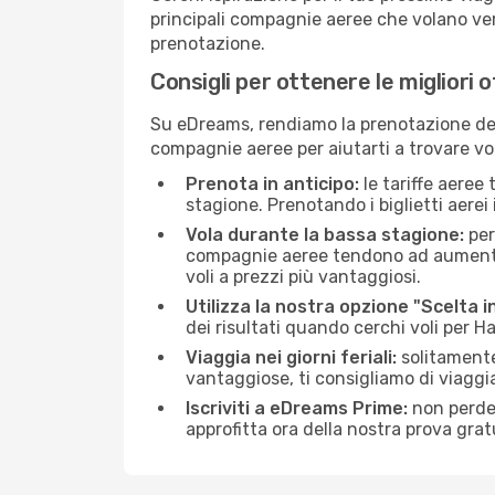
principali compagnie aeree che volano vers
prenotazione.
Consigli per ottenere le migliori 
Su eDreams, rendiamo la prenotazione dei
compagnie aeree per aiutarti a trovare vol
Prenota in anticipo:
le tariffe aeree
stagione. Prenotando i biglietti aerei 
Vola durante la bassa stagione:
per
compagnie aeree tendono ad aumentare 
voli a prezzi più vantaggiosi.
Utilizza la nostra opzione "Scelta i
dei risultati quando cerchi voli per 
Viaggia nei giorni feriali:
solitamente,
vantaggiose, ti consigliamo di viagg
Iscriviti a eDreams Prime:
non perder
approfitta ora della nostra prova gratu