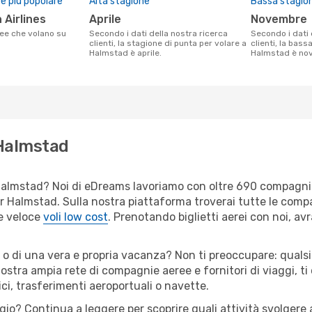
 più popolare
Alta stagione
Bassa stagio
 Airlines
aprile
novembre
Secondo i dati della nostra ricerca
Secondo i dati della nostra ricerca
clienti, la stagione di punta per volare a
clienti, la bass
Halmstad è aprile.
Halmstad è no
 Halmstad
er Halmstad? Noi di eDreams lavoriamo con oltre 690 compagn
 per Halmstad. Sulla nostra piattaforma troverai tutte le com
 e veloce
voli low cost
. Prenotando biglietti aerei con noi, avr
 o di una vera e propria vacanza? Non ti preoccupare: qualsi
nostra ampia rete di compagnie aeree e fornitori di viaggi, ti
ci, trasferimenti aeroportuali o navette.
ggio? Continua a leggere per scoprire quali attività svolgere 