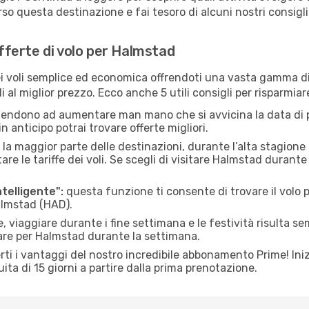
o questa destinazione e fai tesoro di alcuni nostri consigli 
offerte di volo per Halmstad
 voli semplice ed economica offrendoti una vasta gamma di 
i al miglior prezzo. Ecco anche 5 utili consigli per risparmia
 tendono ad aumentare man mano che si avvicina la data di p
in anticipo potrai trovare offerte migliori.
 la maggior parte delle destinazioni, durante l’alta stagione o 
le tariffe dei voli. Se scegli di visitare Halmstad durante
ntelligente":
questa funzione ti consente di trovare il volo
Halmstad (HAD).
 viaggiare durante i fine settimana e le festività risulta se
iare per Halmstad durante la settimana.
ti i vantaggi del nostro incredibile abbonamento Prime! Inizi
ita di 15 giorni a partire dalla prima prenotazione.