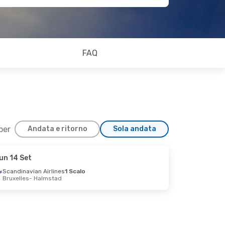
FAQ
 per
Andata e ritorno
Sola andata
un 14 Set
Scandinavian Airlines
1 Scalo
Bruxelles
- Halmstad