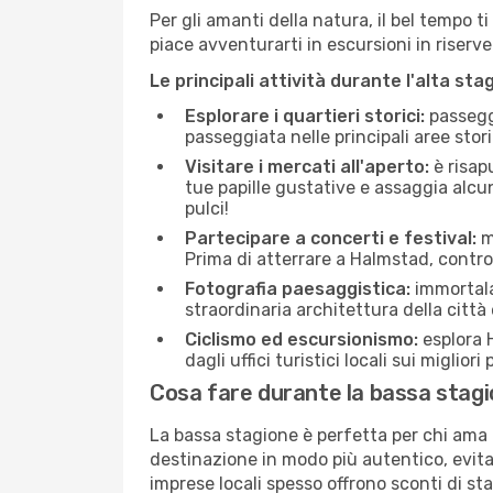
Per gli amanti della natura, il bel tempo t
piace avventurarti in escursioni in riserv
Le principali attività durante l'alta sta
Esplorare i quartieri storici:
passeggi
passeggiata nelle principali aree storic
Visitare i mercati all'aperto:
è risap
tue papille gustative e assaggia alcun
pulci!
Partecipare a concerti e festival:
mo
Prima di atterrare a Halmstad, controll
Fotografia paesaggistica:
immortala 
straordinaria architettura della città 
Ciclismo ed escursionismo:
esplora H
dagli uffici turistici locali sui migliori
Cosa fare durante la bassa stag
La bassa stagione è perfetta per chi ama l
destinazione in modo più autentico, evitare
imprese locali spesso offrono sconti di st