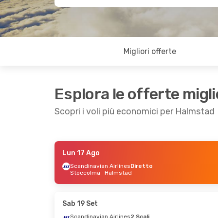
Migliori offerte
Esplora le offerte migli
Scopri i voli più economici per Halmstad
Lun 17 Ago
Mar 4 Ago
- Mar 11 Ago
Scandinavian Airlines
Diretto
Stoccolma
- Halmstad
Scandinavian Airlines
2 Scali
Bari
- Halmstad
Scandinavian Airlines
2 Scali
Sab 19 Set
Halmstad
- Bari
Scandinavian Airlines
2 Scali