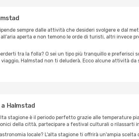
almstad
ipende sempre dalle attività che desideri svolgere e dal me
ll’aria aperta e non temono le orde di turisti, altri invece p
erderti tra la folla? O sei un tipo più tranquillo e preferisci
 viaggio, Halmstad non ti deluderà. Ecco alcune attività da
e a Halmstad
'alta stagione è il periodo perfetto grazie alle temperature p
ici della città, partecipare a festival culturali o rilassarti i
stronomia locale? L'alta stagione ti offrirà un'ampia scelta di