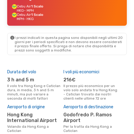
Cebu Air
1 Scalo
HKG
- MPH
Cebu Air
1 Scalo
MPH
- HKG
I prezzi indicati in questa pagina sono disponibili negli ultimi 20
giorni per i periodi specificati e non devono essere considerati
il ​​prezzo finale offerto. Si prega di notare che disponibilità e
prezzi sono soggetti a modifiche.
Durata del volo
I voli più economici
Alt
3 h and 5 m
216€
ap
Il volo tra Hong Kong e Caticlan
Il prezzo più economico per un
Secondo i dati della nostra
dura, in media, 3 h and 5 m
volo solo andata tra Hong Kong
rice
minuti, ma può variare a
- Caticlan trovato dai nostri
punt
seconda di molti fattori
clienti nelle ultime 72 ore
e Ca
Il 
Aeroporto di origine
Aeroporto di destinazione
pre
Hong Kong
Godofredo P. Ramos
d
International Airport
Airport
Secondo i nostri dati reali marzo
è il
Volando da Hong Kong a
Per la tratta da Hong Kong a
pren
Caticlan
Caticlan