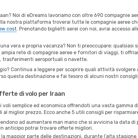
er Iraan? Noi di eDreams lavoriamo con oltre 690 compagnie a
. Sulla nostra piattaforma troverai tutte le compagnie aeree c
low cost
. Prenotando biglietti aerei con noi, avrai accesso alle
i una vera e propria vacanza? Non ti preoccupare: qualsiasi s
 ampia rete di compagnie aeree e fornitori di viaggi, ti offri
, trasferimenti aeroportuali o navette.
gio? Continua a leggere per scoprire quali attività svolgere a
o questa destinazione e fai tesoro di alcuni nostri consigli 
fferte di volo per Iraan
 voli semplice ed economica offrendoti una vasta gamma di 
 al miglior prezzo. Ecco anche 5 utili consigli per risparmiar
 tendono ad aumentare man mano che si avvicina la data di p
in anticipo potrai trovare offerte migliori.
 la maggior parte delle destinazioni, durante l’alta stagione o 