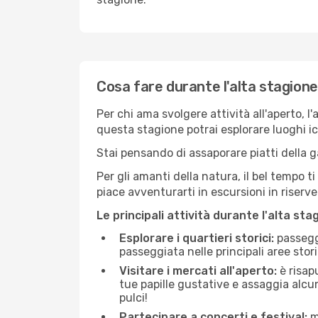
Cosa fare durante l'alta stagione
Per chi ama svolgere attività all'aperto, l
questa stagione potrai esplorare luoghi icon
Stai pensando di assaporare piatti della ga
Per gli amanti della natura, il bel tempo t
piace avventurarti in escursioni in riserv
Le principali attività durante l'alta sta
Esplorare i quartieri storici:
passeggi
passeggiata nelle principali aree storic
Visitare i mercati all'aperto:
è risap
tue papille gustative e assaggia alcun
pulci!
Partecipare a concerti e festival:
mo