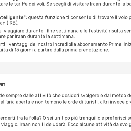
le tariffe dei voli. Se scegli di visitare Iraan durante la b
ntelligente":
questa funzione ti consente di trovare il volo
an (IRB).
 viaggiare durante i fine settimana e le festività risulta se
are per Iraan durante la settimana.
ti i vantaggi del nostro incredibile abbonamento Prime! Inizi
ita di 15 giorni a partire dalla prima prenotazione.
aan
nde sempre dalle attività che desideri svolgere e dal meteo 
ll’aria aperta e non temono le orde di turisti, altri invece p
erderti tra la folla? O sei un tipo più tranquillo e preferisci
viaggio, Iraan non ti deluderà. Ecco alcune attività da svol