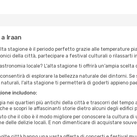
 a Iraan
'alta stagione è il periodo perfetto grazie alle temperature p
ici della città, partecipare a festival culturali o rilassarti i
stronomia locale? L'alta stagione ti offrirà un'ampia scelta di
i consentirà di esplorare la bellezza naturale dei dintorni. Se
e naturali, l'alta stagione ti permetterà di goderti appieno p
gione includono:
a nei quartieri più antichi della città e trascorri del tempo
he e scopri le affascinanti storie dietro alcuni degli edifici pi
uto che il cibo è il modo migliore per conoscere la cultura di
e delle delizie locali. E non dimenticare di acquistare souve
lte città hanno una vasta offerta di concerti e festival musi