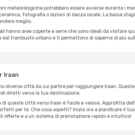
oni meteorologiche potrebbero essere avverse durante i mes
ramica, fotografia o lezioni di danza locale. La bassa stagi
rendere meglio.
cali hanno aree coperte e serre che sono ideali da visitare 
dal trambusto urbano e ti permettono di saperne di più sulla
r Iraan
ono diverse città da cui partire per raggiungere Iraan. Queste 
i diretti verso la tua destinazione.
di queste città verso Iraan è facile e veloce. Approfitta del
a perfetti per te. Che cosa aspetti? Inizia ora a pianificare il 
ili offerte e a un sistema di prenotazione rapido e intuitivo!