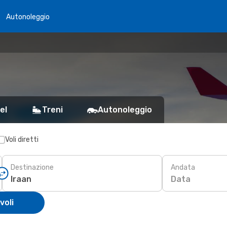
Autonoleggio
el
Treni
Autonoleggio
Voli diretti
Destinazione
Andata
Data
voli