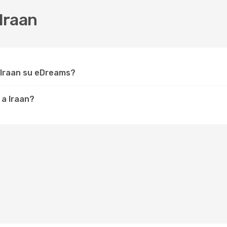
Iraan
 Iraan su eDreams?
 a Iraan?