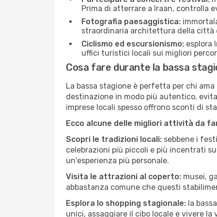
Prima di atterrare a Iraan, controlla ev
Fotografia paesaggistica:
immortala 
straordinaria architettura della città 
Ciclismo ed escursionismo:
esplora I
uffici turistici locali sui migliori perco
Cosa fare durante la bassa stagi
La bassa stagione è perfetta per chi ama l
destinazione in modo più autentico, evitare
imprese locali spesso offrono sconti di st
Ecco alcune delle migliori attività da f
Scopri le tradizioni locali:
sebbene i festi
celebrazioni più piccoli e più incentrati 
un'esperienza più personale.
Visita le attrazioni al coperto:
musei, gal
abbastanza comune che questi stabilimen
Esplora lo shopping stagionale:
la bassa
unici, assaggiare il cibo locale e vivere la 