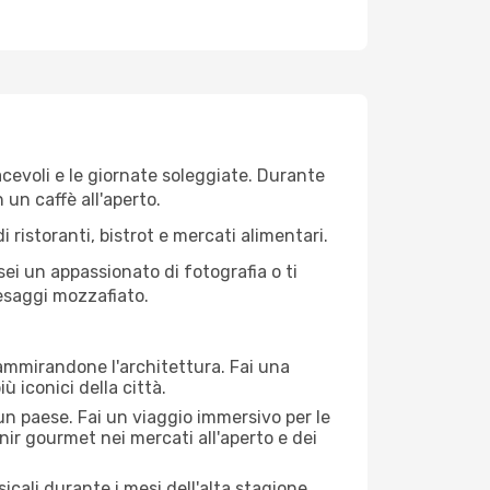
iacevoli e le giornate soleggiate. Durante
n un caffè all'aperto.
 ristoranti, bistrot e mercati alimentari.
 sei un appassionato di fotografia o ti
aesaggi mozzafiato.
 ammirandone l'architettura. Fai una
ù iconici della città.
 un paese. Fai un viaggio immersivo per le
nir gourmet nei mercati all'aperto e dei
cali durante i mesi dell'alta stagione.