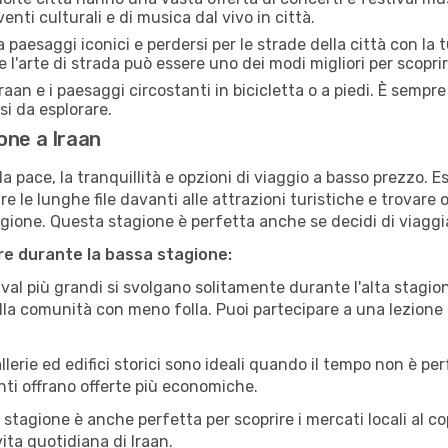
enti culturali e di musica dal vivo in città.
paesaggi iconici e perdersi per le strade della città con la
e l'arte di strada può essere uno dei modi migliori per scopri
raan e i paesaggi circostanti in bicicletta o a piedi. È semp
rsi da esplorare.
one a Iraan
a pace, la tranquillità e opzioni di viaggio a basso prezzo. 
 le lunghe file davanti alle attrazioni turistiche e trovare o
agione. Questa stagione è perfetta anche se decidi di viaggi
are durante la bassa stagione:
val più grandi si svolgano solitamente durante l'alta stagio
sulla comunità con meno folla. Puoi partecipare a una lezione 
lerie ed edifici storici sono ideali quando il tempo non è p
ti offrano offerte più economiche.
 stagione è anche perfetta per scoprire i mercati locali al c
vita quotidiana di Iraan.