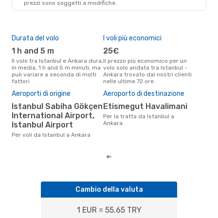
prezzi sono soggetti a modifiche.
ANK
- IST
Durata del volo
I voli più economici
Alt
1 h and 5 m
25€
ap
Il volo tra Istanbul e Ankara dura,
Il prezzo più economico per un
Secondo i dati della nostra
in media, 1 h and 5 m minuti, ma
volo solo andata tra Istanbul -
rice
può variare a seconda di molti
Ankara trovato dai nostri clienti
punt
fattori
nelle ultime 72 ore
Anka
Pre
Aeroporti di origine
Aeroporto di destinazione
50
Istanbul Sabiha Gökçen
Etismegut Havalimani
Il prezzo medio di un volo
International Airport,
Per la tratta da Istanbul a
Ist
Ankara
Istanbul Airport
sola
prez
Per voli da Istanbul a Ankara
Cambio della valuta
1 EUR = 55.65 TRY