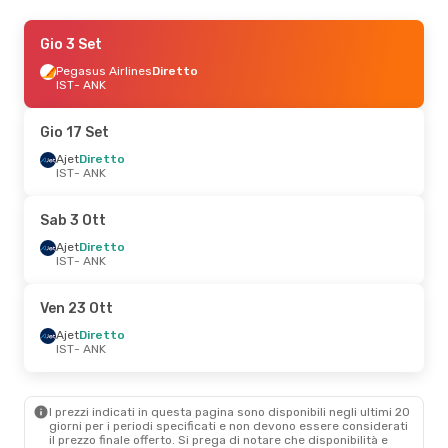
Dom 20 Set
Gio 3 Set
- Lun 21 Set
Ajet
Pegasus Airlines
Diretto
Diretto
IST
IST
- ANK
- ANK
Ajet
Diretto
ANK
- IST
Gio 17 Set
Mar 25 Ago
Ajet
Diretto
- Ven 28 Ago
IST
- ANK
Pegasus Airlines
Diretto
IST
- ANK
Pegasus Airlines
Diretto
Sab 3 Ott
ANK
- IST
Ajet
Diretto
IST
- ANK
Mer 9 Set
- Ven 11 Set
Ajet
Diretto
Ven 23 Ott
IST
- ANK
Ajet
Diretto
Ajet
Diretto
ANK
- IST
IST
- ANK
Mar 3 Nov
- Gio 5 Nov
I prezzi indicati in questa pagina sono disponibili negli ultimi 20
Pegasus Airlines
Diretto
giorni per i periodi specificati e non devono essere considerati
IST
- ANK
il ​​prezzo finale offerto. Si prega di notare che disponibilità e
Pegasus Airlines
Diretto