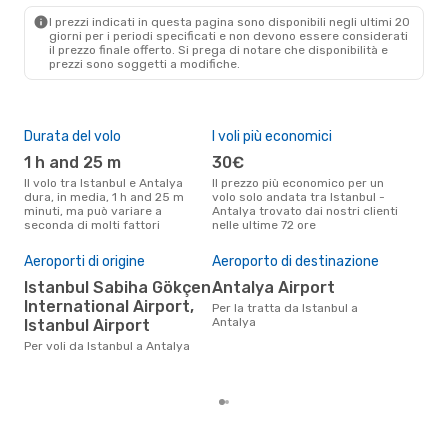
AYT
- IST
I prezzi indicati in questa pagina sono disponibili negli ultimi 20
giorni per i periodi specificati e non devono essere considerati
il ​​prezzo finale offerto. Si prega di notare che disponibilità e
prezzi sono soggetti a modifiche.
Durata del volo
I voli più economici
Alt
1 h and 25 m
30€
ap
Il volo tra Istanbul e Antalya
Il prezzo più economico per un
Secondo i dati della nostra
dura, in media, 1 h and 25 m
volo solo andata tra Istanbul -
rice
minuti, ma può variare a
Antalya trovato dai nostri clienti
punt
seconda di molti fattori
nelle ultime 72 ore
Anta
Pre
Aeroporti di origine
Aeroporto di destinazione
6
Istanbul Sabiha Gökçen
Antalya Airport
Il prezzo medio di un volo
International Airport,
Per la tratta da Istanbul a
Ist
Antalya
è so
Istanbul Airport
prez
Per voli da Istanbul a Antalya