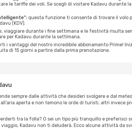
le tariffe dei voli. Se scegli di visitare Kadavu durante la
ntelligente":
questa funzione ti consente di trovare il volo
adavu (KDV).
 viaggiare durante i fine settimana e le festività risulta se
iare per Kadavu durante la settimana.
ti i vantaggi del nostro incredibile abbonamento Prime! Inizi
ita di 15 giorni a partire dalla prima prenotazione.
adavu
ende sempre dalle attività che desideri svolgere e dal mete
ll’aria aperta e non temono le orde di turisti, altri invece p
erderti tra la folla? O sei un tipo più tranquillo e preferisci
 viaggio, Kadavu non ti deluderà. Ecco alcune attività da sv