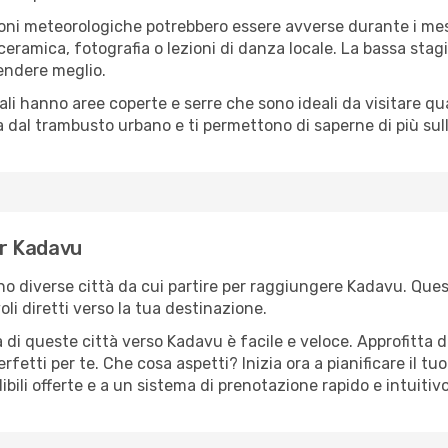
oni meteorologiche potrebbero essere avverse durante i mes
ramica, fotografia o lezioni di danza locale. La bassa stagi
rendere meglio.
cali hanno aree coperte e serre che sono ideali da visitare 
dal trambusto urbano e ti permettono di saperne di più sulla
er Kadavu
ono diverse città da cui partire per raggiungere Kadavu. Ques
i diretti verso la tua destinazione.
 di queste città verso Kadavu è facile e veloce. Approfitta d
a perfetti per te. Che cosa aspetti? Inizia ora a pianificare il 
bili offerte e a un sistema di prenotazione rapido e intuitivo