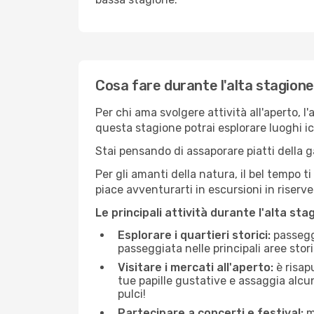
Cosa fare durante l'alta stagion
Per chi ama svolgere attività all'aperto, l
questa stagione potrai esplorare luoghi icon
Stai pensando di assaporare piatti della ga
Per gli amanti della natura, il bel tempo t
piace avventurarti in escursioni in riserv
Le principali attività durante l'alta sta
Esplorare i quartieri storici:
passeggi
passeggiata nelle principali aree storic
Visitare i mercati all'aperto:
è risap
tue papille gustative e assaggia alcun
pulci!
Partecipare a concerti e festival:
mo