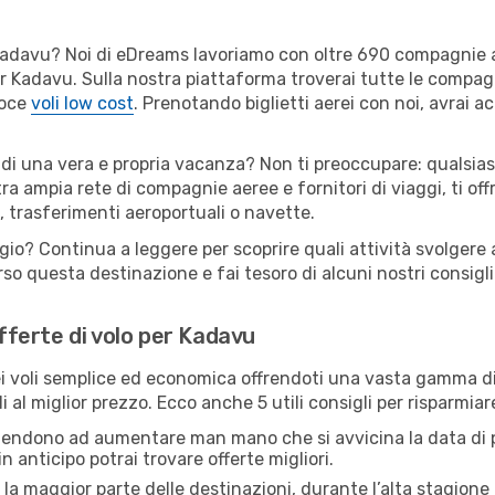
er Kadavu? Noi di eDreams lavoriamo con oltre 690 compagnie
 per Kadavu. Sulla nostra piattaforma troverai tutte le compa
loce
voli low cost
. Prenotando biglietti aerei con noi, avrai ac
 di una vera e propria vacanza? Non ti preoccupare: qualsias
tra ampia rete di compagnie aeree e fornitori di viaggi, ti of
, trasferimenti aeroportuali o navette.
ggio? Continua a leggere per scoprire quali attività svolgere 
o questa destinazione e fai tesoro di alcuni nostri consigli 
offerte di volo per Kadavu
 voli semplice ed economica offrendoti una vasta gamma di 
i al miglior prezzo. Ecco anche 5 utili consigli per risparmia
 tendono ad aumentare man mano che si avvicina la data di p
in anticipo potrai trovare offerte migliori.
 la maggior parte delle destinazioni, durante l’alta stagione o 