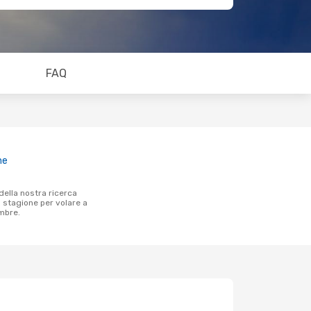
FAQ
ne
a stagione per volare a
mbre.