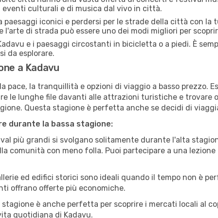
eventi culturali e di musica dal vivo in città.
paesaggi iconici e perdersi per le strade della città con la
e l'arte di strada può essere uno dei modi migliori per scopri
adavu e i paesaggi circostanti in bicicletta o a piedi. È sem
rsi da esplorare.
ione a Kadavu
a pace, la tranquillità e opzioni di viaggio a basso prezzo. 
 le lunghe file davanti alle attrazioni turistiche e trovare o
agione. Questa stagione è perfetta anche se decidi di viaggi
are durante la bassa stagione:
val più grandi si svolgano solitamente durante l'alta stagio
sulla comunità con meno folla. Puoi partecipare a una lezione 
lerie ed edifici storici sono ideali quando il tempo non è p
ti offrano offerte più economiche.
 stagione è anche perfetta per scoprire i mercati locali al c
 vita quotidiana di Kadavu.