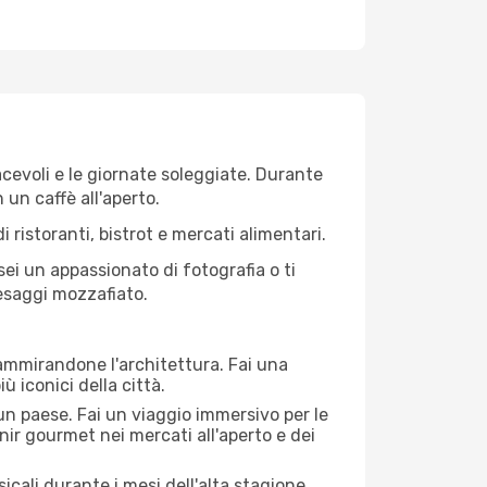
iacevoli e le giornate soleggiate. Durante
n un caffè all'aperto.
 ristoranti, bistrot e mercati alimentari.
 sei un appassionato di fotografia o ti
aesaggi mozzafiato.
 ammirandone l'architettura. Fai una
ù iconici della città.
 un paese. Fai un viaggio immersivo per le
nir gourmet nei mercati all'aperto e dei
cali durante i mesi dell'alta stagione.