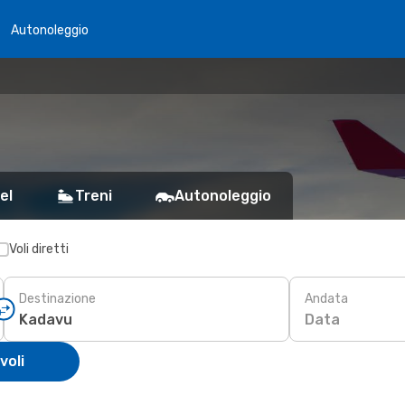
Autonoleggio
el
Treni
Autonoleggio
Voli diretti
Destinazione
Andata
Data
voli