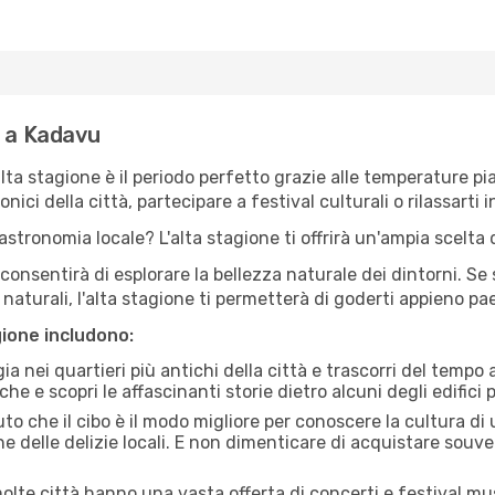
e a Kadavu
'alta stagione è il periodo perfetto grazie alle temperature p
ici della città, partecipare a festival culturali o rilassarti i
stronomia locale? L'alta stagione ti offrirà un'ampia scelta di
i consentirà di esplorare la bellezza naturale dei dintorni. Se
e naturali, l'alta stagione ti permetterà di goderti appieno p
gione includono:
a nei quartieri più antichi della città e trascorri del tempo
he e scopri le affascinanti storie dietro alcuni degli edifici pi
uto che il cibo è il modo migliore per conoscere la cultura di
e delle delizie locali. E non dimenticare di acquistare souve
lte città hanno una vasta offerta di concerti e festival musi