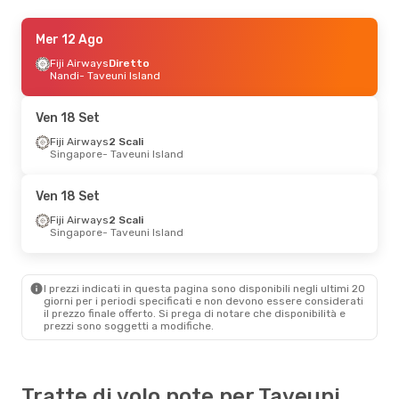
Lun 17 Ago
Mer 12 Ago
- Lun 24 Ago
Fiji Airways
Fiji Airways
Diretto
Diretto
Nandi
Nandi
- Taveuni Island
- Taveuni Island
Fiji Airways
Diretto
Taveuni Island
- Nandi
Ven 18 Set
Dom 13 Set
Fiji Airways
- Gio 17 Set
2 Scali
Singapore
- Taveuni Island
Fiji Airways
Diretto
Nandi
- Taveuni Island
Fiji Airways
Diretto
Ven 18 Set
Taveuni Island
- Nandi
Fiji Airways
2 Scali
Singapore
- Taveuni Island
Mar 4 Ago
- Lun 10 Ago
Fiji Airways
Diretto
Nandi
- Taveuni Island
I prezzi indicati in questa pagina sono disponibili negli ultimi 20
Fiji Airways
Diretto
giorni per i periodi specificati e non devono essere considerati
Taveuni Island
- Nandi
il ​​prezzo finale offerto. Si prega di notare che disponibilità e
prezzi sono soggetti a modifiche.
Dom 27 Set
- Mar 29 Set
Qantas Airways
1 Scalo
Sydney
- Taveuni Island
Tratte di volo note per Taveuni
Fiji Airways
1 Scalo