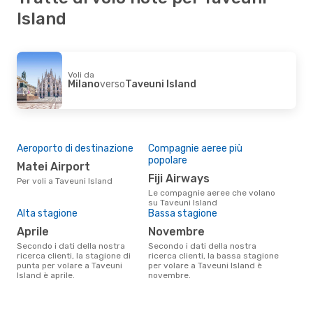
Taveuni Island
- Sydney
Island
Voli da
Milano
verso
Taveuni Island
Aeroporto di destinazione
Compagnie aeree più
popolare
Matei Airport
Fiji Airways
Per voli a Taveuni Island
Le compagnie aeree che volano
su Taveuni Island
Alta stagione
Bassa stagione
aprile
novembre
Secondo i dati della nostra
Secondo i dati della nostra
ricerca clienti, la stagione di
ricerca clienti, la bassa stagione
punta per volare a Taveuni
per volare a Taveuni Island è
Island è aprile.
novembre.