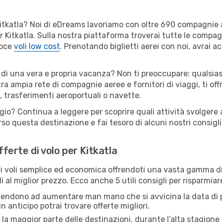
er Kitkatla? Noi di eDreams lavoriamo con oltre 690 compagni
per Kitkatla. Sulla nostra piattaforma troverai tutte le comp
loce
voli low cost
. Prenotando biglietti aerei con noi, avrai ac
o di una vera e propria vacanza? Non ti preoccupare: qualsias
tra ampia rete di compagnie aeree e fornitori di viaggi, ti of
, trasferimenti aeroportuali o navette.
gio? Continua a leggere per scoprire quali attività svolgere a
o questa destinazione e fai tesoro di alcuni nostri consigli 
fferte di volo per Kitkatla
 voli semplice ed economica offrendoti una vasta gamma di 
 al miglior prezzo. Ecco anche 5 utili consigli per risparmiar
 tendono ad aumentare man mano che si avvicina la data di p
in anticipo potrai trovare offerte migliori.
 la maggior parte delle destinazioni, durante l’alta stagione o 