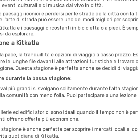
 eventi culturali e di musica dal vivo in città.
paesaggi iconici e perdersi per le strade della città con la
e l'arte di strada può essere uno dei modi migliori per scopri
itkatla e i paesaggi circostanti in bicicletta o a piedi. È se
rsi da esplorare.
one a Kitkatla
a pace, la tranquillità e opzioni di viaggio a basso prezzo. 
 le lunghe file davanti alle attrazioni turistiche e trovare o
agione. Questa stagione è perfetta anche se decidi di viaggi
are durante la bassa stagione:
val più grandi si svolgano solitamente durante l'alta stagio
sulla comunità con meno folla. Puoi partecipare a una lezione 
lerie ed edifici storici sono ideali quando il tempo non è p
ti offrano offerte più economiche.
 stagione è anche perfetta per scoprire i mercati locali al c
vita quotidiana di Kitkatla.