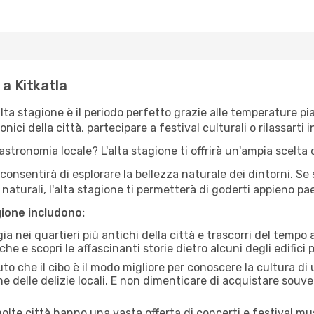
 a Kitkatla
'alta stagione è il periodo perfetto grazie alle temperature p
ici della città, partecipare a festival culturali o rilassarti i
stronomia locale? L'alta stagione ti offrirà un'ampia scelta di
i consentirà di esplorare la bellezza naturale dei dintorni. Se
e naturali, l'alta stagione ti permetterà di goderti appieno p
gione includono:
a nei quartieri più antichi della città e trascorri del tempo
he e scopri le affascinanti storie dietro alcuni degli edifici pi
uto che il cibo è il modo migliore per conoscere la cultura di
e delle delizie locali. E non dimenticare di acquistare souve
lte città hanno una vasta offerta di concerti e festival musi