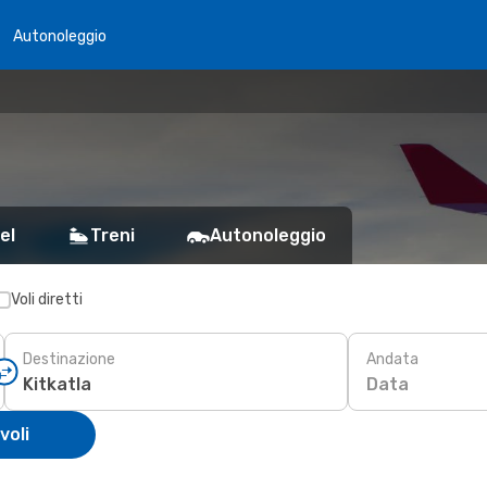
Autonoleggio
el
Treni
Autonoleggio
Voli diretti
Destinazione
Andata
Data
voli