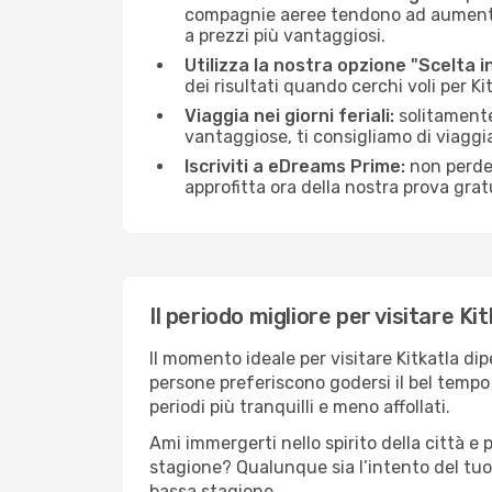
compagnie aeree tendono ad aumentare 
a prezzi più vantaggiosi.
Utilizza la nostra opzione "Scelta i
dei risultati quando cerchi voli per Ki
Viaggia nei giorni feriali:
solitamente,
vantaggiose, ti consigliamo di viaggi
Iscriviti a eDreams Prime:
non perder
approfitta ora della nostra prova gratu
Il periodo migliore per visitare Ki
Il momento ideale per visitare Kitkatla d
persone preferiscono godersi il bel tempo a
periodi più tranquilli e meno affollati.
Ami immergerti nello spirito della città e p
stagione? Qualunque sia l’intento del tuo 
bassa stagione.