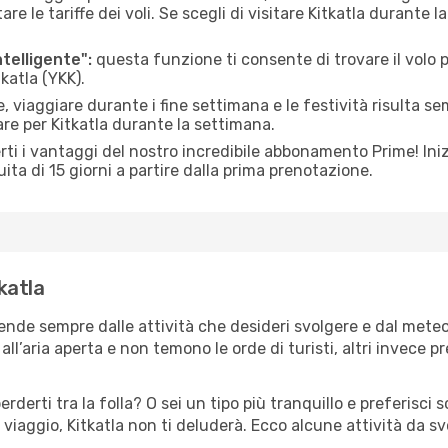
le tariffe dei voli. Se scegli di visitare Kitkatla durante l
ntelligente":
questa funzione ti consente di trovare il volo
tkatla (YKK).
 viaggiare durante i fine settimana e le festività risulta se
are per Kitkatla durante la settimana.
ti i vantaggi del nostro incredibile abbonamento Prime! Inizi
ita di 15 giorni a partire dalla prima prenotazione.
tkatla
ipende sempre dalle attività che desideri svolgere e dal mete
ll’aria aperta e non temono le orde di turisti, altri invece p
erderti tra la folla? O sei un tipo più tranquillo e preferisci
viaggio, Kitkatla non ti deluderà. Ecco alcune attività da sv