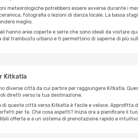
oni meteorologiche potrebbero essere avverse durante i mes
ramica, fotografia o lezioni di danza locale. La bassa stagi
rendere meglio.
cali hanno aree coperte e serre che sono ideali da visitare 
dal trambusto urbano e ti permettono di saperne di più sulla
r Kitkatla
ono diverse città da cui partire per raggiungere Kitkatla. Ques
i diretti verso la tua destinazione.
di queste città verso Kitkatla è facile e veloce. Approfitta 
a perfetti per te. Che cosa aspetti? Inizia ora a pianificare il 
dibili offerte e a un sistema di prenotazione rapido e intuitivo