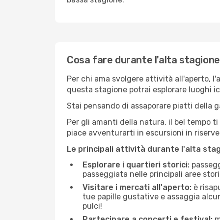
Cosa fare durante l'alta stagione
Per chi ama svolgere attività all'aperto, l
questa stagione potrai esplorare luoghi icon
Stai pensando di assaporare piatti della ga
Per gli amanti della natura, il bel tempo t
piace avventurarti in escursioni in riserv
Le principali attività durante l'alta sta
Esplorare i quartieri storici:
passeggi
passeggiata nelle principali aree storic
Visitare i mercati all'aperto:
è risap
tue papille gustative e assaggia alcun
pulci!
Partecipare a concerti e festival:
mo