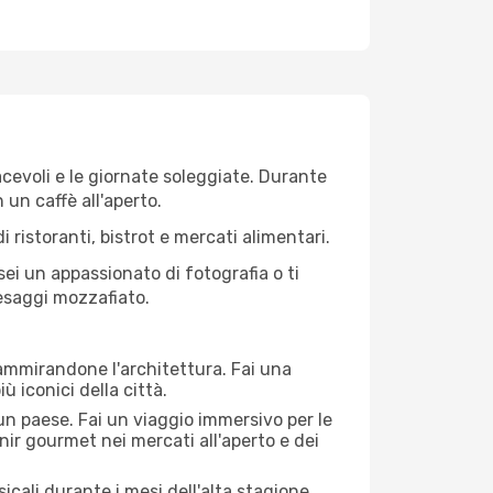
iacevoli e le giornate soleggiate. Durante
n un caffè all'aperto.
 ristoranti, bistrot e mercati alimentari.
 sei un appassionato di fotografia o ti
aesaggi mozzafiato.
 ammirandone l'architettura. Fai una
ù iconici della città.
 un paese. Fai un viaggio immersivo per le
nir gourmet nei mercati all'aperto e dei
cali durante i mesi dell'alta stagione.